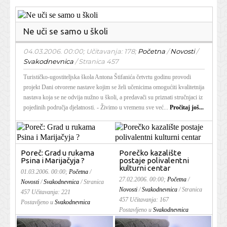
Ne uči se samo u školi
04.03.2006. 00:00; Učitavanja: 178;
Početna
/
Novosti
/
Svakodnevnica
/
Stranica 457
Turističko-ugostiteljska škola Antona Štifanića četvrtu godinu provodi
projekt Dani otvorene nastave kojim se želi učenicima omogućiti kvalitetnija
nastava koja se ne odvija nužno u školi, a predavači su priznati stručnjaci iz
pojedinih područja djelatnosti. - Živimo u vremenu sve već...
Pročitaj još...
Poreč: Grad u rukama
Porečko kazalište
Psina i Marijačyja ?
postaje polivalentni
kulturni centar
01.03.2006. 00:00;
Početna
/
27.02.2006. 00:00;
Početna
/
Novosti
/
Svakodnevnica
/
Stranica
Novosti
/
Svakodnevnica
/
Stranica
457
Učitavanja: 221
457
Učitavanja: 167
Postavljeno u
Svakodnevnica
Postavljeno u
Svakodnevnica