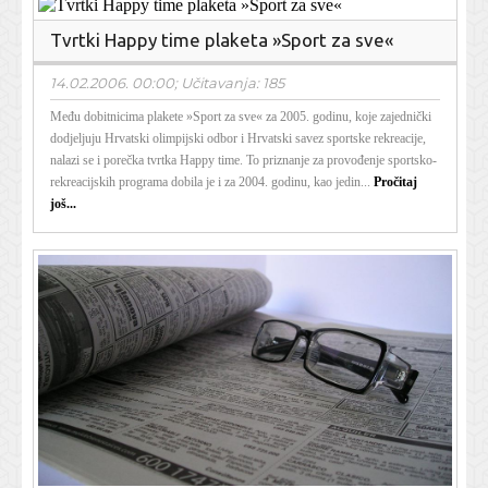
Tvrtki Happy time plaketa »Sport za sve«
14.02.2006. 00:00; Učitavanja: 185
Među dobitnicima plakete »Sport za sve« za 2005. godinu, koje zajednički
dodjeljuju Hrvatski olimpijski odbor i Hrvatski savez sportske rekreacije,
nalazi se i porečka tvrtka Happy time. To priznanje za provođenje sportsko-
rekreacijskih programa dobila je i za 2004. godinu, kao jedin...
Pročitaj
još...