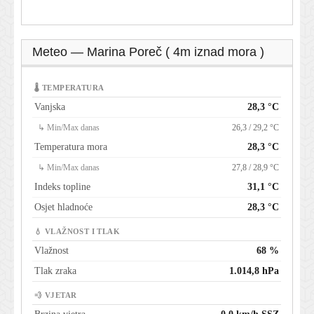
Meteo — Marina Poreč ( 4m iznad mora )
🌡 TEMPERATURA
Vanjska
28,3 °C
↳ Min/Max danas
26,3 / 29,2 °C
Temperatura mora
28,3 °C
↳ Min/Max danas
27,8 / 28,9 °C
Indeks topline
31,1 °C
Osjet hladnoće
28,3 °C
💧 VLAŽNOST I TLAK
Vlažnost
68 %
Tlak zraka
1.014,8 hPa
💨 VJETAR