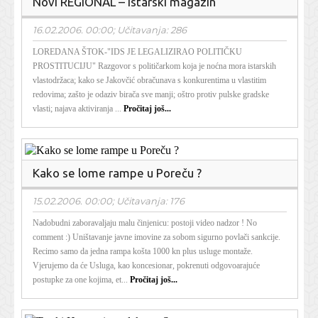
Novi REGIONAL – Istarski magazin
16.02.2006. 00:00; Učitavanja: 286
LOREDANA ŠTOK-"IDS JE LEGALIZIRAO POLITIČKU
PROSTITUCIJU" Razgovor s političarkom koja je noćna mora istarskih
vlastodržaca; kako se Jakovčić obračunava s konkurentima u vlastitim
redovima; zašto je odaziv birača sve manji; oštro protiv pulske gradske
vlasti; najava aktiviranja ...
Pročitaj još...
Kako se lome rampe u Poreču ?
15.02.2006. 00:00; Učitavanja: 176
Nadobudni zaboravaljaju malu činjenicu: postoji video nadzor ! No
comment :) Uništavanje javne imovine za sobom sigurno povlači sankcije.
Recimo samo da jedna rampa košta 1000 kn plus usluge montaže.
Vjerujemo da će Usluga, kao koncesionar, pokrenuti odgovoarajuće
postupke za one kojima, et...
Pročitaj još...