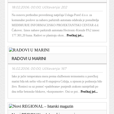
18.02.2006. 00:00; Učitavanja: 202
Na osnovu prethodno provedenog natječaja Usluga Poreč d.o.o. za
komunalne poslove za nabavu parkirnih automata odabrala je ponuditelja
MEĐIMURJE INFORMACIJSKO PROJEKTANTSKI CENTAR d.d.
Čakovec. Iznos nabave parkirnih automata Hectronic-Kienzle PA2 iznosi
177.301,20 kuna. Radovi se planiraju okon...
Pročitaj još...
RADOVI U MARINI
16.02.2006. 00:00; Učitavanja: 167
Iako je jučer temperatura mora prema službenom termometru u porečkoj
marini bila tek nešto viša od 8 stupnjeva Celzija, u njenom je podmorju bilo
živo. Ronioci su uz pomoć »padobrana« punjenih zrakom razmještali po
dnu teške betonske blokove, »korpomorte«. Oni se pot...
Pročitaj još...