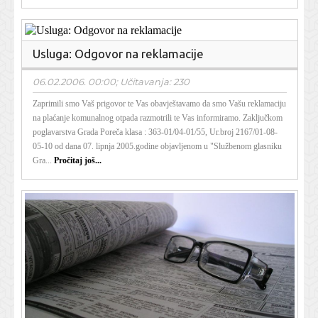
Usluga: Odgovor na reklamacije
06.02.2006. 00:00; Učitavanja: 230
Zaprimili smo Vaš prigovor te Vas obavještavamo da smo Vašu reklamaciju
na plaćanje komunalnog otpada razmotrili te Vas informiramo. Zaključkom
poglavarstva Grada Poreča klasa : 363-01/04-01/55, Ur.broj 2167/01-08-
05-10 od dana 07. lipnja 2005.godine objavljenom u "Službenom glasniku
Gra...
Pročitaj još...