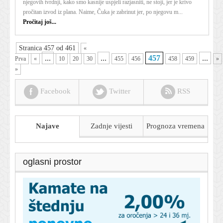
njegovih tvrdnji, kako smo kasnije uspjeli razjasniti, ne stoji, jer je krivo
pročitan izvod iz plana. Naime, Čuka je zabrinut jer, po njegovu m...
Pročitaj još...
Stranica 457 od 461
«
...
...
457
...
Prva
«
10
20
30
455
456
458
459
»
»
Facebook
Twitter
RSS
Najave
Zadnje vijesti
Prognoza
vremena
oglasni prostor