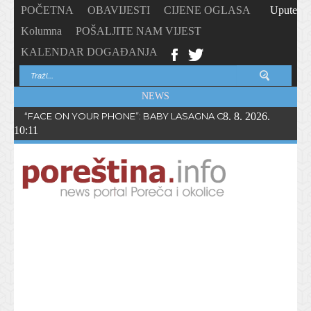
POČETNA
OBAVIJESTI
CIJENE OGLASA
Upute
Kolumna
POŠALJITE NAM VIJEST
KALENDAR DOGAĐANJA
NEWS
“FACE ON YOUR PHONE”: BABY LASAGNA OBJAVIO NOVI SING
8. 8. 2026.
10:11