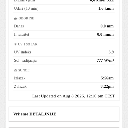
Brzina vjetra
0,0 km/h SSZ
Udari (10 min)
1,6 km/h
🌧 OBORINE
Danas
0,0 mm
Intenzitet
0,0 mm/h
☀ UV I SOLAR
UV indeks
3,9
Sol. radijacija
777 W/m²
🌅 SUNCE
Izlazak
5:56am
Zalazak
8:22pm
Last Updated on Aug 8 2026, 12:10 pm CEST
Vrijeme DETALJNIJE