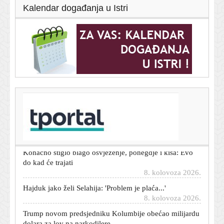
Kalendar događanja u Istri
T-portal.hr
Olmo otkrio kojeg Hrvata bi doveo u Barcelonu:
'Dinamo? Ide prema Ligi prvaka...'
8. kolovoza 2026.
Konačno stiglo blago osvježenje, ponegdje i kiša: Evo
do kad će trajati
8. kolovoza 2026.
Hajduk jako želi Selahija: 'Problem je plaća...'
8. kolovoza 2026.
Trump novom predsjedniku Kolumbije obećao milijardu
dolara za lov na narkodilere
8. kolovoza 2026.