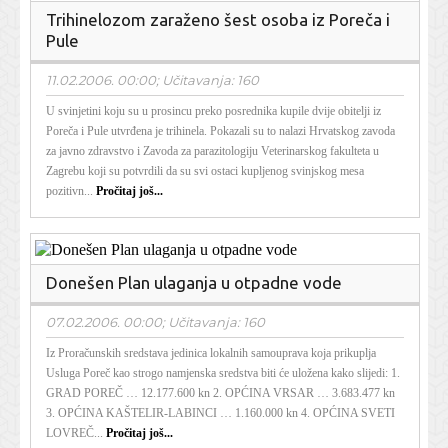
Trihinelozom zaraženo šest osoba iz Poreča i
Pule
11.02.2006. 00:00; Učitavanja: 160
U svinjetini koju su u prosincu preko posrednika kupile dvije obitelji iz
Poreča i Pule utvrđena je trihinela. Pokazali su to nalazi Hrvatskog zavoda
za javno zdravstvo i Zavoda za parazitologiju Veterinarskog fakulteta u
Zagrebu koji su potvrdili da su svi ostaci kupljenog svinjskog mesa
pozitivn...
Pročitaj još...
Donešen Plan ulaganja u otpadne vode
07.02.2006. 00:00; Učitavanja: 160
Iz Proračunskih sredstava jedinica lokalnih samouprava koja prikuplja
Usluga Poreč kao strogo namjenska sredstva biti će uložena kako slijedi: 1.
GRAD POREČ … 12.177.600 kn 2. OPĆINA VRSAR … 3.683.477 kn
3. OPĆINA KAŠTELIR-LABINCI … 1.160.000 kn 4. OPĆINA SVETI
LOVREČ...
Pročitaj još...