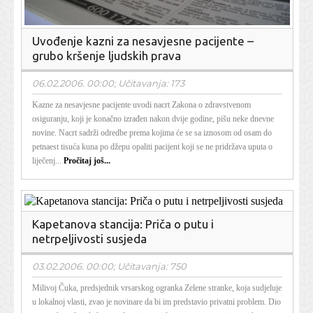
Uvođenje kazni za nesavjesne pacijente –
grubo kršenje ljudskih prava
06.02.2006. 00:00; Učitavanja: 173
Kazne za nesavjesne pacijente uvodi nacrt Zakona o zdravstvenom
osiguranju, koji je konačno izrađen nakon dvije godine, pišu neke dnevne
novine. Nacrt sadrži odredbe prema kojima će se sa iznosom od osam do
petnaest tisuća kuna po džepu opaliti pacijent koji se ne pridržava uputa o
liječenj...
Pročitaj još...
Kapetanova stancija: Priča o putu i
netrpeljivosti susjeda
03.02.2006. 00:00; Učitavanja: 750
Milivoj Čuka, predsjednik vrsarskog ogranka Zelene stranke, koja sudjeluje
u lokalnoj vlasti, zvao je novinare da bi im predstavio privatni problem. Dio