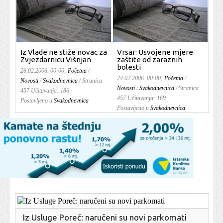
Iz Vlade ne stiže novac za
Vrsar: Usvojene mjere
Zvjezdarnicu Višnjan
zaštite od zaraznih
bolesti
26.02.2006. 00:00;
Početna
/
24.02.2006. 00:00;
Početna
/
Novosti
/
Svakodnevnica
/
Stranica
Novosti
/
Svakodnevnica
/
Stranica
457
Učitavanja: 186
457
Učitavanja: 169
Postavljeno u
Svakodnevnica
Postavljeno u
Svakodnevnica
Iz Usluge Poreč: naručeni su novi parkomati