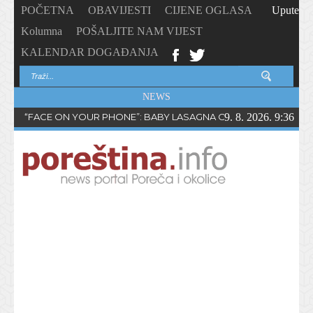
POČETNA
OBAVIJESTI
CIJENE OGLASA
Upute
Kolumna
POŠALJITE NAM VIJEST
KALENDAR DOGAĐANJA
NEWS
“FACE ON YOUR PHONE”: BABY LASAGNA OBJAVIO NOVI SING
9. 8. 2026. 9:36