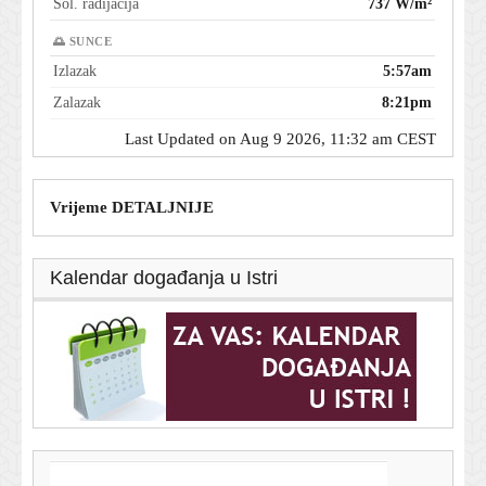
Sol. radijacija
737 W/m²
🌅 SUNCE
Izlazak
5:57am
Zalazak
8:21pm
Last Updated on Aug 9 2026, 11:32 am CEST
Vrijeme DETALJNIJE
Kalendar događanja u Istri
T-portal.hr