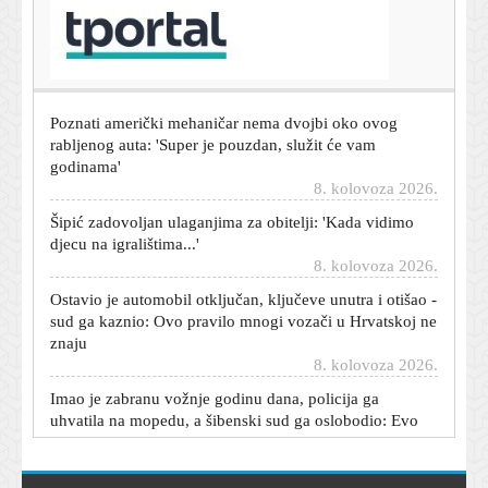
Poznati mehaničar oduševljen ovim rabljenim autom:
'Može trajati gotovo beskonačno'
8. kolovoza 2026.
Poznati američki mehaničar nema dvojbi oko ovog
rabljenog auta: 'Super je pouzdan, služit će vam
godinama'
8. kolovoza 2026.
Šipić zadovoljan ulaganjima za obitelji: 'Kada vidimo
djecu na igralištima...'
8. kolovoza 2026.
Ostavio je automobil otključan, ključeve unutra i otišao -
sud ga kaznio: Ovo pravilo mnogi vozači u Hrvatskoj ne
znaju
8. kolovoza 2026.
Imao je zabranu vožnje godinu dana, policija ga
uhvatila na mopedu, a šibenski sud ga oslobodio: Evo
zašto
8. kolovoza 2026.
Dnevni horoskop za 9. kolovoza 2026. - što vam