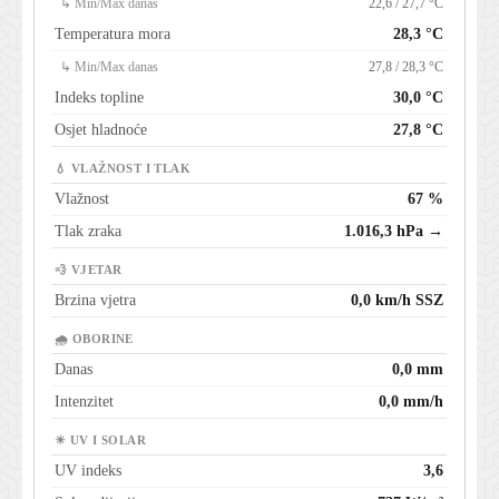
↳ Min/Max danas
22,6 / 27,7 °C
Temperatura mora
28,3 °C
↳ Min/Max danas
27,8 / 28,3 °C
Indeks topline
30,0 °C
Osjet hladnoće
27,8 °C
💧 VLAŽNOST I TLAK
Vlažnost
67 %
Tlak zraka
1.016,3 hPa →
💨 VJETAR
Brzina vjetra
0,0 km/h SSZ
🌧 OBORINE
Danas
0,0 mm
Intenzitet
0,0 mm/h
☀ UV I SOLAR
UV indeks
3,6