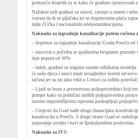
poduzeća dosjetili su se kako će građane oporezovati a
Nažalost naši građani su naivni, vjeruju u sistem i neh
svjesni da ih se pljačaka jer se doprinosima plaća izgrad
dalje ćUčka i nacionalnim telekomunikacijama.
Naknada za izgradnju kanalizacije putem računa 
– doprinos za izgradnju kanalizacije Grada Poreča od
– zauzvrat u početku se građanima besplatno praznilo 
daje popust od 30%
– dakle, građani su izigrani raznim odlukama nositelja v
će naša djeca i unuci imati nesagledive koristi od novc
računa jer su im tako rekli u Udruzi za zaštitu potrošača
– Ljudi se bune a prvenstveno poljoprivrednici koji tro
primjer kako su političari uništili poljoprivrednu proiz
raznim nepromišljenim mjerama poskupljuju poljopriv
– Umjesto da Grad nađe drugu financijsku konstrukciju
kanalizaciju u Poreču. S druge strane Grad se zadužuje 
rasprodaje zemlju i bavi se špekulantskim poslovima.
Naknada za IVS