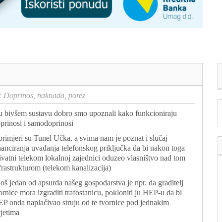
 Doprinos, naknada, porez
u bivšem sustavu dobro smo upoznali kako funkcioniraju
prinosi i samodoprinosi
primjeri su Tunel Učka, a svima nam je poznat i slučaj
nanciranja uvađanja telefonskog priključka da bi nakon toga
ivatni telekom lokalnoj zajednici oduzeo vlasništvo nad tom
frastrukturom (telekom kanalizacija)
još jedan od apsurda našeg gospodarstva je npr. da graditelj
ornice mora izgraditi trafostanicu, pokloniti ju HEP-u da bi
P onda naplaćivao struju od te tvornice pod jednakim
jetima