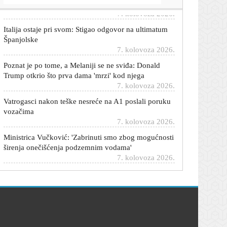
Italija ostaje pri svom: Stigao odgovor na ultimatum
Španjolske
7. kolovoza 2026.
Poznat je po tome, a Melaniji se ne sviđa: Donald
Trump otkrio što prva dama 'mrzi' kod njega
7. kolovoza 2026.
Vatrogasci nakon teške nesreće na A1 poslali poruku
vozačima
7. kolovoza 2026.
Ministrica Vučković: 'Zabrinuti smo zbog mogućnosti
širenja onečišćenja podzemnim vodama'
7. kolovoza 2026.
Srpski policajci zaustavili kamion sa skrivenim
eksplozivom: Rusija je imala jeziv plan
7. kolovoza 2026.
Sandra Bagarić u badiću uživa na plaži: Oduševila
prirodnim izdanjem uz romantične stihove Enesa
Kiševića
7. kolovoza 2026.