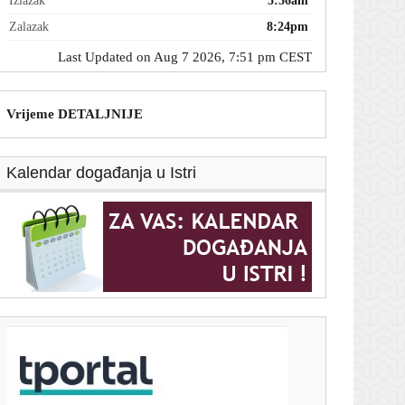
Izlazak
5:56am
Zalazak
8:24pm
Last Updated on Aug 7 2026, 7:51 pm CEST
Vrijeme DETALJNIJE
Kalendar događanja u Istri
T-portal.hr
Usred Osijeka pronađen još jedan ozlijeđeni
muškarac
7. kolovoza 2026.