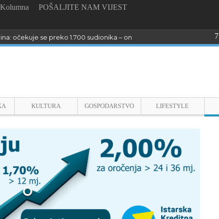
Kolumna
POŠALJITE NAM VIJEST
7
dina: očekuje se preko 1.700 sudionika – online prijave do 26. kolovoza
KA
KULTURA
GOSPODARSTVO
LIFESTYLE