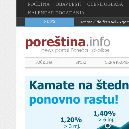
POČETNA
OBAVIJESTI
CIJENE OGLASA
KALENDAR DOGAĐANJA
NEWS
Porečki delfin slavi 25 go
POČETNA
SPORT
CRNA KRONI