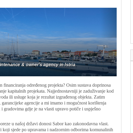
ačin financiranja određenog projekta? Osim sustava doprinosa
anje kapitalnih projekata. Najjednostavniji je zaduživanje kod
voda ili usluge koja je rezultat izgrađenog objekta. Zatim
e, garancijeke agencije a mi imamo i mogućnost korištenja
i gradovima gdje je na vlasti upravo potiče i uspješno
 poreze u našoj državi donosi Sabor kao zakonodavna vlast.
ovi koji sjede po upravama i nadzornim odborima komunalinih