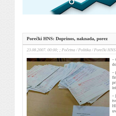
Porečki HNS: Doprinos, naknada, porez
23.08.2007. 00:00; ;
Početna
/
Politika
/
Porečki HNS:
– 
do
– 
fi
pr
in
– 
tv
HE
uv