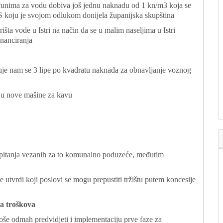
računima za vodu dobiva još jednu naknadu od 1 kn/m3 koja se
VS koju je svojom odlukom donijela županijska skupština
orišta vode u Istri na način da se u malim naseljima u Istri
inanciranja
je nam se 3 lipe po kvadratu naknada za obnavljanje voznog
ju nove mašine za kavu
pitanja vezanih za to komunalno poduzeće, međutim
e utvrdi koji poslovi se mogu prepustiti tržištu putem koncesije
ja troškova
loše odmah predvidjeti i implementaciju prve faze za