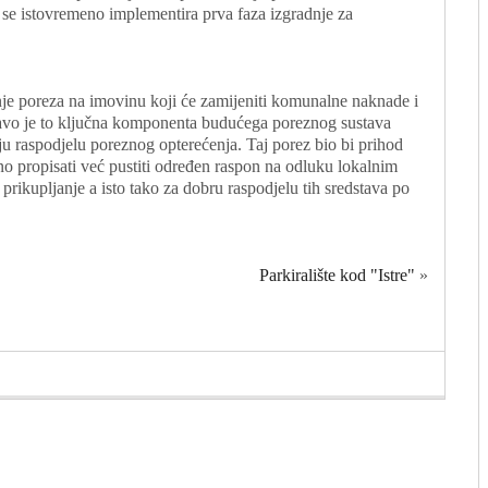
 da se istovremeno implementira prva faza izgradnje za
je poreza na imovinu koji će zamijeniti komunalne naknade i
ravo je to ključna komponenta budućega poreznog sustava
u raspodjelu poreznog opterećenja. Taj porez bio bi prihod
no propisati već pustiti određen raspon na odluku lokalnim
 prikupljanje a isto tako za dobru raspodjelu tih sredstava po
Parkiralište kod "Istre"
»