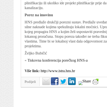
plinifikaciju ili ukoliko ide projekt plinifikacije prije
kanalizaciju.
Porez na imovinu
HNS predlaže drukčiji porezni sustav. Predlaže uveđan
silne naknade kojima spekuliraju lokalni moćnici. Up
kojeg propagira HNS a kojim želi uspostaviti pravednij
lokanog proračuna. Stopu poreza također ne treba fiks
vlastima. Time bi se lokalnoj vlast dala odgovornost za
projektima.
Željko Bubičić
«
Tiskovna konferencija porečkog HNS-a
Više link:
http://www.istra.hns.hr
Podijeli