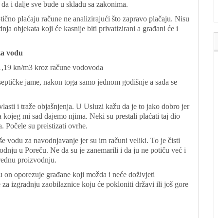
 da i dalje sve bude u skladu sa zakonima.
otično plaćaju račune ne analizirajući što zapravo plačaju. Nisu
nja objekata koji će kasnije biti privatizirani a građani će i
za vodu
 1,19 kn/m3 kroz račune vodovoda
septičke jame, nakon toga samo jednom godišnje a sada se
lasti i traže objašnjenja. U Usluzi kažu da je to jako dobro jer
a kojeg mi sad dajemo njima. Neki su prestali plaćati taj dio
. Počele su preistizati ovrhe.
še vodu za navodnjavanje jer su im računi veliki. To je čisti
vodnju u Poreču. Ne da su je zanemarili i da ju ne potiču već i
rednu proizvodnju.
 on oporezuje građane koji možda i neće doživjeti
za izgradnju zaobilaznice koju će pokloniti državi ili još gore