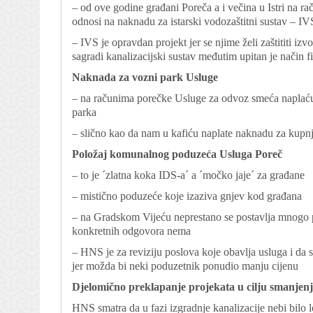
– od ove godine građani Poreča a i večina u Istri na 
odnosi na naknadu za istarski vodozaštitni sustav – I
– IVS je opravdan projekt jer se njime želi zaštititi izv
sagradi kanalizacijski sustav međutim upitan je način f
Naknada za vozni park Usluge
– na računima porečke Usluge za odvoz smeća naplaću
parka
– slično kao da nam u kafiću naplate naknadu za kupn
Položaj komunalnog poduzeća Usluga Poreč
– to je ´zlatna koka IDS-a´ a ´močko jaje´ za građane
– mistično poduzeće koje izaziva gnjev kod građana
– na Gradskom Vijeću neprestano se postavlja mnogo 
konkretnih odgovora nema
– HNS je za reviziju poslova koje obavlja usluga i da s
jer možda bi neki poduzetnik ponudio manju cijenu
Djelomično preklapanje projekata u cilju smanjen
HNS smatra da u fazi izgradnje kanalizacije nebi bilo 