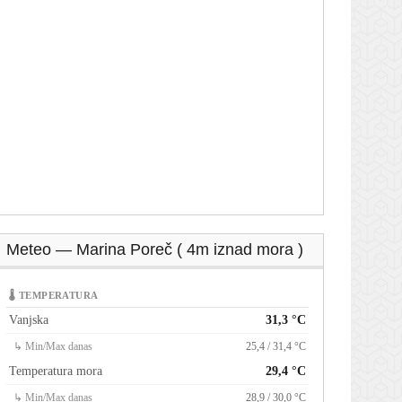
Meteo — Marina Poreč ( 4m iznad mora )
🌡 TEMPERATURA
Vanjska
31,3 °C
↳ Min/Max danas
25,4 / 31,4 °C
Temperatura mora
29,4 °C
↳ Min/Max danas
28,9 / 30,0 °C