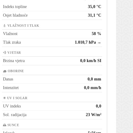
Indeks topline
35,0 °C
Osjet hladnoće
31,1 °C
💧 VLAŽNOST I TLAK
Vlažnost
58 %
Tlak zraka
1.010,7 hPa →
💨 VJETAR
Brzina vjetra
0,0 km/h SI
🌧 OBORINE
Danas
0,0 mm
Intenzitet
0,0 mm/h
☀ UV I SOLAR
UV indeks
0,0
Sol. radijacija
23 W/m²
🌅 SUNCE