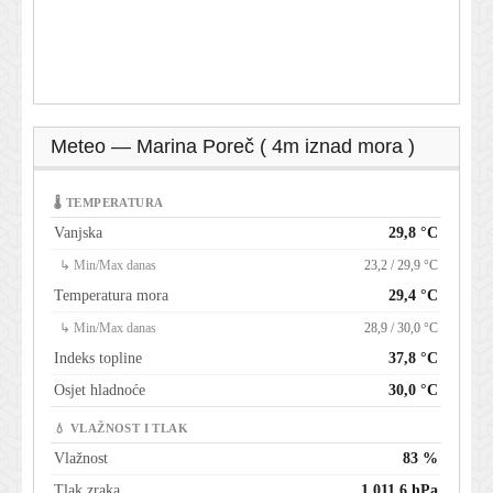
Meteo — Marina Poreč ( 4m iznad mora )
🌡 TEMPERATURA
Vanjska
29,8 °C
↳ Min/Max danas
23,2 / 29,9 °C
Temperatura mora
29,4 °C
↳ Min/Max danas
28,9 / 30,0 °C
Indeks topline
37,8 °C
Osjet hladnoće
30,0 °C
💧 VLAŽNOST I TLAK
Vlažnost
83 %
Tlak zraka
1.011,6 hPa