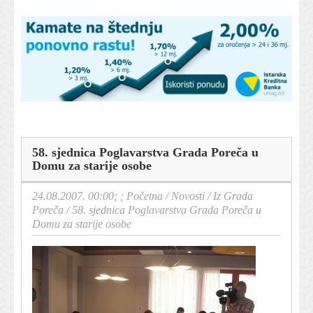
58. sjednica Poglavarstva Grada Poreča u
Domu za starije osobe
24.08.2007. 00:00; ;
Početna
/
Novosti
/
Iz Grada
Poreča
/
58. sjednica Poglavarstva Grada Poreča u
Domu za starije osobe