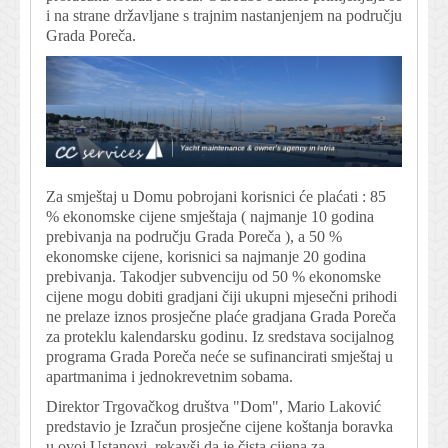
i na strane državljane s trajnim nastanjenjem na području
Grada Poreča.
Za smještaj u Domu pobrojani korisnici će plaćati : 85
% ekonomske cijene smještaja ( najmanje 10 godina
prebivanja na području Grada Poreča ), a 50 %
ekonomske cijene, korisnici sa najmanje 20 godina
prebivanja. Takodjer subvenciju od 50 % ekonomske
cijene mogu dobiti gradjani čiji ukupni mjesečni prihodi
ne prelaze iznos prosječne plaće gradjana Grada Poreča
za proteklu kalendarsku godinu. Iz sredstava socijalnog
programa Grada Poreča neće se sufinancirati smještaj u
apartmanima i jednokrevetnim sobama.
Direktor Trgovačkog društva "Dom", Mario Laković
predstavio je Izračun prosječne cijene koštanja boravka
u ovoj Ustanovi, rekavši da je čista cijena za