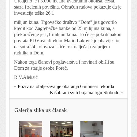
Uredjeno je i 3.000 metara kvadratnih okoliša, cesta,
staza i zelenih površina. Obračun radova pokazuje da je
investicija teška 26,1
milijun kuna. Trgovačko društvo "Dom" je ugovorilo
kredit kod Zagrebačke banke od 25 milijuna kuna, a
prekoračenje je 1,1 milijun kuna. To će se pokriti nakon
povrata PDV-ea. direktor Mario Laković je obavijestio
da sutra 24.kolovoza ističe rok natječaja za prijem
radnika u Dom.
Nakon toga članovi poglavarstva i novinari obišli su
Dom za starije osobe Poreč.
R.V.Aleksić
«
Poziv na obilježavanje obaranja Guinness rekorda
Kišobrani svih boja na trgu Slobode
»
Galerija slika uz članak