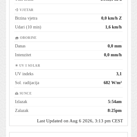
💨 VJETAR
Brzina vjetra
0,0 km/h Z
Udari (10 min)
1,6 km/h
🌧 OBORINE
Danas
0,0 mm
Intenzitet
0,0 mm/h
☀ UV I SOLAR
UV indeks
3,1
Sol. radijacija
682 W/m²
🌅 SUNCE
Izlazak
5:54am
Zalazak
8:25pm
Last Updated on Aug 6 2026, 3:13 pm CEST