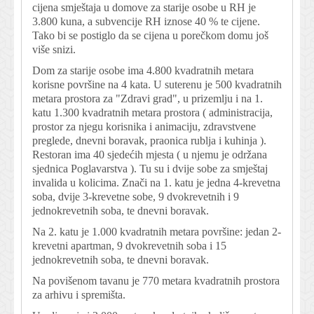
cijena smještaja u domove za starije osobe u RH je
3.800 kuna, a subvencije RH iznose 40 % te cijene.
Tako bi se postiglo da se cijena u porečkom domu još
više snizi.
Dom za starije osobe ima 4.800 kvadratnih metara
korisne površine na 4 kata. U suterenu je 500 kvadratnih
metara prostora za "Zdravi grad", u prizemlju i na 1.
katu 1.300 kvadratnih metara prostora ( administracija,
prostor za njegu korisnika i animaciju, zdravstvene
preglede, dnevni boravak, praonica rublja i kuhinja ).
Restoran ima 40 sjedećih mjesta ( u njemu je održana
sjednica Poglavarstva ). Tu su i dvije sobe za smještaj
invalida u kolicima. Znači na 1. katu je jedna 4-krevetna
soba, dvije 3-krevetne sobe, 9 dvokrevetnih i 9
jednokrevetnih soba, te dnevni boravak.
Na 2. katu je 1.000 kvadratnih metara površine: jedan 2-
krevetni apartman, 9 dvokrevetnih soba i 15
jednokrevetnih soba, te dnevni boravak.
Na povišenom tavanu je 770 metara kvadratnih prostora
za arhivu i spremišta.