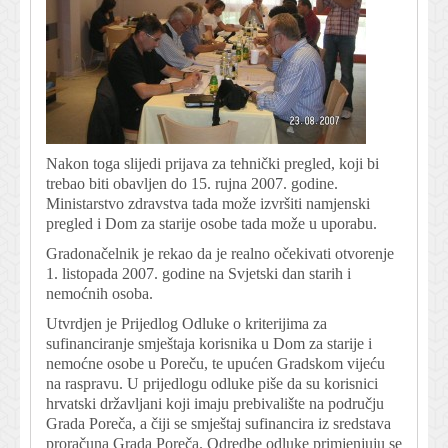
Nakon toga slijedi prijava za tehnički pregled, koji bi
trebao biti obavljen do 15. rujna 2007. godine.
Ministarstvo zdravstva tada može izvršiti namjenski
pregled i Dom za starije osobe tada može u uporabu.
Gradonačelnik je rekao da je realno očekivati otvorenje
1. listopada 2007. godine na Svjetski dan starih i
nemoćnih osoba.
Utvrdjen je Prijedlog Odluke o kriterijima za
sufinanciranje smještaja korisnika u Dom za starije i
nemoćne osobe u Poreču, te upućen Gradskom vijeću
na raspravu. U prijedlogu odluke piše da su korisnici
hrvatski državljani koji imaju prebivalište na području
Grada Poreča, a čiji se smještaj sufinancira iz sredstava
proračuna Grada Poreča. Odredbe odluke primjenjuju se