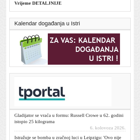
Vrijeme DETALJNIJE
Kalendar događanja u Istri
T-portal.hr
Deutsche Telekom s rastom prihoda u drugom
tromjesečju
6. kolovoza 2026.
Gladijator se vraća u formu: Russell Crowe u 62. godini
istopio 25 kilograma
6. kolovoza 2026.
Istražuje se bomba u zračnoj luci u Leipzigu: 'Ovo nije
djelo amatera'