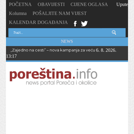
POČETNA
OBAVIJESTI
CIJENE OGLASA
Upute
Kolumna
POŠALJITE NAM VIJEST
KALENDAR DOGAĐANJA
NEWS
„Zajedno na cesti” – nova kampanja za veću sigurnost biciklista i 
6. 8. 2026.
13:17