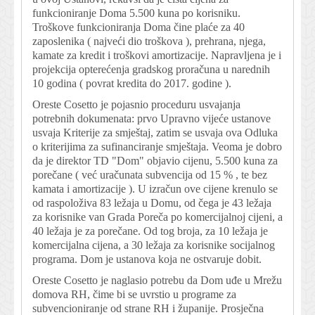
funkcioniranje Doma 5.500 kuna po korisniku.
Troškove funkcioniranja Doma čine plaće za 40
zaposlenika ( najveći dio troškova ), prehrana, njega,
kamate za kredit i troškovi amortizacije. Napravljena je i
projekcija opterećenja gradskog proračuna u narednih
10 godina ( povrat kredita do 2017. godine ).
Oreste Cosetto je pojasnio proceduru usvajanja
potrebnih dokumenata: prvo Upravno vijeće ustanove
usvaja Kriterije za smještaj, zatim se usvaja ova Odluka
o kriterijima za sufinanciranje smještaja. Veoma je dobro
da je direktor TD "Dom" objavio cijenu, 5.500 kuna za
porečane ( već uračunata subvencija od 15 % , te bez
kamata i amortizacije ). U izračun ove cijene krenulo se
od raspoloživa 83 ležaja u Domu, od čega je 43 ležaja
za korisnike van Grada Poreča po komercijalnoj cijeni, a
40 ležaja je za porečane. Od tog broja, za 10 ležaja je
komercijalna cijena, a 30 ležaja za korisnike socijalnog
programa. Dom je ustanova koja ne ostvaruje dobit.
Oreste Cosetto je naglasio potrebu da Dom uđe u Mrežu
domova RH, čime bi se uvrstio u programe za
subvencioniranje od strane RH i županije. Prosječna