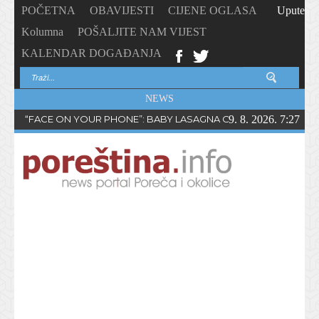
POČETNA
OBAVIJESTI
CIJENE OGLASA
Upute
Kolumna
POŠALJITE NAM VIJEST
KALENDAR DOGAĐANJA
NEWS
“FACE ON YOUR PHONE”: BABY LASAGNA OBJAVIO NOVI SING
9. 8. 2026. 7:27