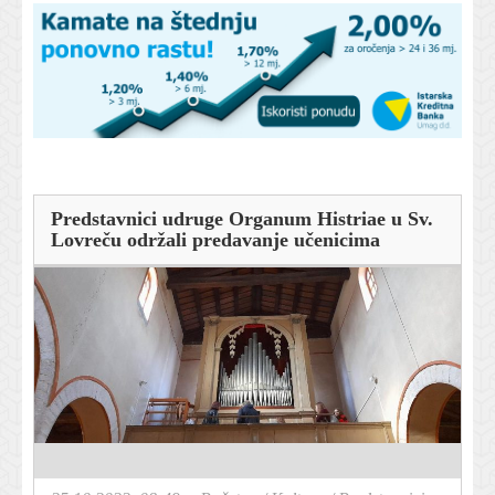
Predstavnici udruge Organum Histriae u Sv.
Lovreču održali predavanje učenicima