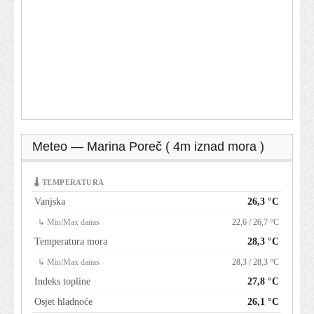
Meteo — Marina Poreč ( 4m iznad mora )
🌡 TEMPERATURA
Vanjska
26,3 °C
↳ Min/Max danas
22,6 / 26,7 °C
Temperatura mora
28,3 °C
↳ Min/Max danas
28,3 / 28,3 °C
Indeks topline
27,8 °C
Osjet hladnoće
26,1 °C