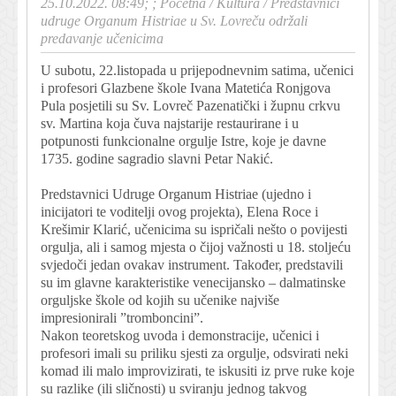
25.10.2022. 08:49; ;
Početna
/
Kultura
/
Predstavnici
udruge Organum Histriae u Sv. Lovreču održali
predavanje učenicima
U subotu, 22.listopada u prijepodnevnim satima, učenici
i profesori Glazbene škole Ivana Matetića Ronjgova
Pula posjetili su Sv. Lovreč Pazenatički i župnu crkvu
sv. Martina koja čuva najstarije restaurirane i u
potpunosti funkcionalne orgulje Istre, koje je davne
1735. godine sagradio slavni Petar Nakić.
Predstavnici Udruge Organum Histriae (ujedno i
inicijatori te voditelji ovog projekta), Elena Roce i
Krešimir Klarić, učenicima su ispričali nešto o povijesti
orgulja, ali i samog mjesta o čijoj važnosti u 18. stoljeću
svjedoči jedan ovakav instrument. Također, predstavili
su im glavne karakteristike venecijansko – dalmatinske
orguljske škole od kojih su učenike najviše
impresionirali ”tromboncini”.
Nakon teoretskog uvoda i demonstracije, učenici i
profesori imali su priliku sjesti za orgulje, odsvirati neki
komad ili malo improvizirati, te iskusiti iz prve ruke koje
su razlike (ili sličnosti) u sviranju jednog takvog