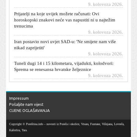
Prijatelji na koje uvijek možete računati: Ovi
horoskopski znakovi neće vas napustiti ni u najtežim
trenucima
9. kolovoza 2026.
Iran postavio novi uvjet SAD-u: 'Ne smijete nam više
nikad zaprijetiti'
9. kolovoza 2026.
Tuneli dugi 14 i 15 kilometara, vijadukti, kolodvori:
Sprema se renesansa hrvatske željeznice
9. kolovoza 2026.
Još jedan Hrvat dolazi u Brazil: Igrat će gradski derbi
protiv Krovinovića
9. kolovoza 2026.
Impressum
Na ušću Kupe u Savu pronađeno tijelo muškarca
Pošaljite nam vijest
9. kolovoza 2026.
CIJENE OGLAŠAVANJA
Vrt koji preživljava godišnji odmor: Kako odabrati biljke
koje dobro podnose ljetnu žegu
Copyright © Poreština.info – novosti iz Poreča i okolice, Vrsara, Funtane, Višnjana, Lovreča,
9. kolovoza 2026.
Kaštelira, Tara.