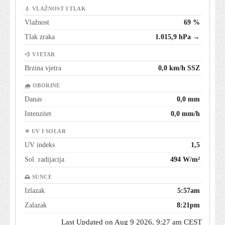
💧 VLAŽNOST I TLAK
Vlažnost
69 %
Tlak zraka
1.015,9 hPa →
💨 VJETAR
Brzina vjetra
0,0 km/h SSZ
🌧 OBORINE
Danas
0,0 mm
Intenzitet
0,0 mm/h
☀ UV I SOLAR
UV indeks
1,5
Sol. radijacija
494 W/m²
🌅 SUNCE
Izlazak
5:57am
Zalazak
8:21pm
Last Updated on Aug 9 2026, 9:27 am CEST