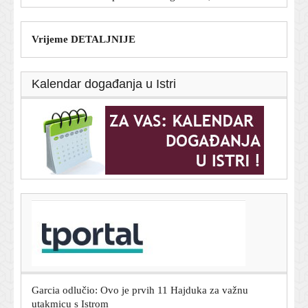
Vrijeme DETALJNIJE
Kalendar događanja u Istri
T-portal.hr
Tisuće fanova čekale vjenčanje Ronalda i Georgine, a
dočekali sasvim druge mladence
9. kolovoza 2026.
Garcia odlučio: Ovo je prvih 11 Hajduka za važnu
utakmicu s Istrom
9. kolovoza 2026.