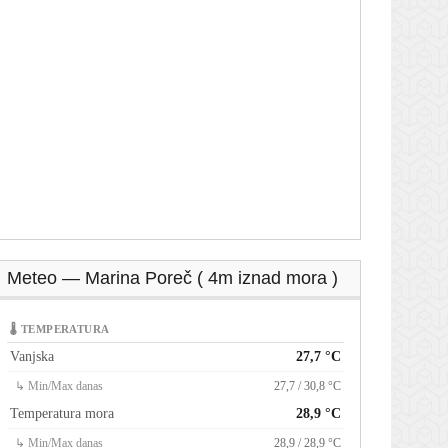
Meteo — Marina Poreč ( 4m iznad mora )
🌡 TEMPERATURA
Vanjska
27,7 °C
↳ Min/Max danas
27,7 / 30,8 °C
Temperatura mora
28,9 °C
↳ Min/Max danas
28,9 / 28,9 °C