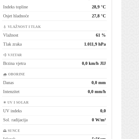
Indeks topline
28,9 °C
Osjet hladnoće
27,8 °C
💧 VLAŽNOST I TLAK
Vlažnost
61 %
Tlak zraka
1.011,9 hPa
💨 VJETAR
Brzina vjetra
0,0 km/h JIJ
🌧 OBORINE
Danas
0,0 mm
Intenzitet
0,0 mm/h
☀ UV I SOLAR
UV indeks
0,0
Sol. radijacija
0 W/m²
🌅 SUNCE