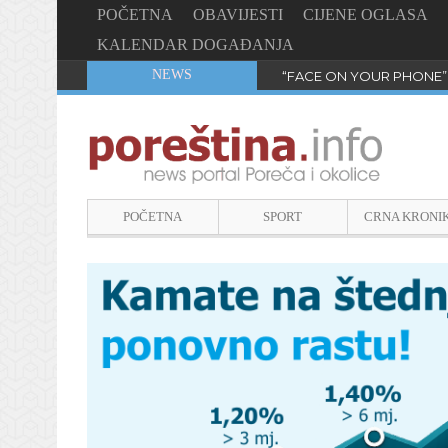
POČETNA
OBAVIJESTI
CIJENE OGLASA
KALENDAR DOGAĐANJA
NEWS
“FACE ON YOUR PHONE”
POČETNA
SPORT
CRNA KRONI