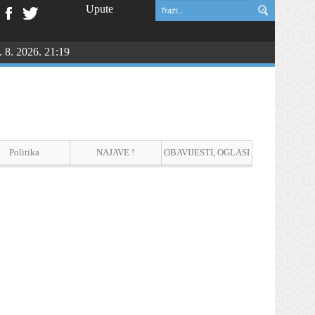
Upute
. 8. 2026. 21:19
NGU
Politika
NAJAVE !
OBAVIJESTI, OGLASI