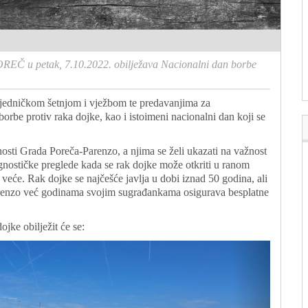
REČ u petak, 7.10.2022. obilježava Nacionalni dan borbe
zajedničkom šetnjom i vježbom te predavanjima za
orbe protiv raka dojke, kao i istoimeni nacionalni dan koji se
osti Grada Poreča-Parenzo, a njima se želi ukazati na važnost
agnostičke preglede kada se rak dojke može otkriti u ranom
no veće. Rak dojke se najčešće javlja u dobi iznad 50 godina, ali
arenzo već godinama svojim sugrađankama osigurava besplatne
jke obilježit će se: