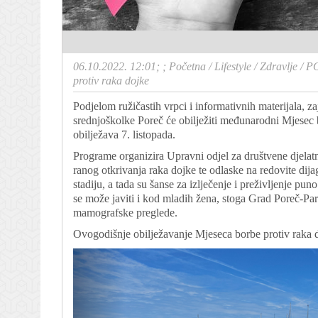
06.10.2022. 12:01; ;
Početna
/
Lifestyle
/
Zdravlje
/
PO
protiv raka dojke
Podjelom ružičastih vrpci i informativnih materijala, 
srednjoškolke Poreč će obilježiti međunarodni Mjesec b
obilježava 7. listopada.
Programe organizira Upravni odjel za društvene djelatn
ranog otkrivanja raka dojke te odlaske na redovite dij
stadiju, a tada su šanse za izlječenje i preživljenje pu
se može javiti i kod mladih žena, stoga Grad Poreč-P
mamografske preglede.
Ovogodišnje obilježavanje Mjeseca borbe protiv raka do