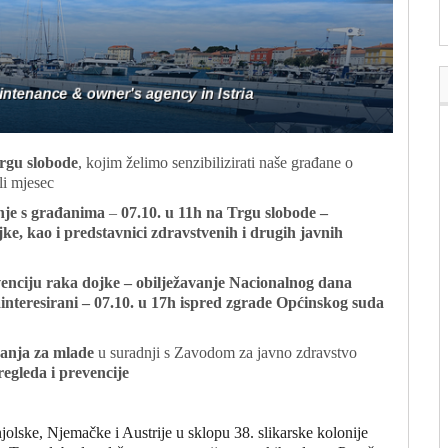
Trgu slobode
, kojim želimo senzibilizirati naše građane o
li mjesec
enje s građanima
–
07.10. u 11h na Trgu slobode –
ke, kao i predstavnici zdravstvenih i drugih javnih
venciju raka dojke – obilježavanje Nacionalnog dana
ainteresirani – 07.10. u 17h ispred zgrade Općinskog suda
anja za mlade
u suradnji s Zavodom za javno zdravstvo
egleda i prevencije
olske, Njemačke i Austrije u sklopu 38. slikarske kolonije