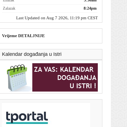
Izlazak
5:56am
Zalazak
8:24pm
Last Updated on Aug 7 2026, 11:19 pm CEST
Vrijeme DETALJNIJE
Kalendar događanja u Istri
T-portal.hr
Jennifer Aniston fantastično izgleda i u 57. godini:
Njezina trenerica otkrila koju vježbu nikad ne
preskače