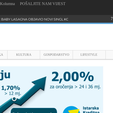
Kolumna
POŠALJITE NAM VIJEST
7
: BABY LASAGNA OBJAVIO NOVI SINGL KOJI PROGOVARA O BULLYI
KA
KULTURA
GOSPODARSTVO
LIFESTYLE