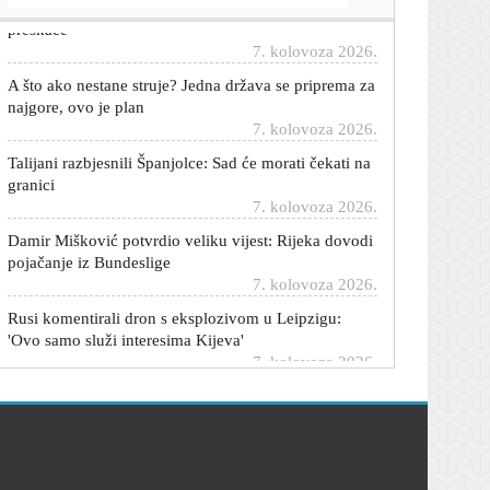
7. kolovoza 2026.
A što ako nestane struje? Jedna država se priprema za
najgore, ovo je plan
7. kolovoza 2026.
Talijani razbjesnili Španjolce: Sad će morati čekati na
granici
7. kolovoza 2026.
Damir Mišković potvrdio veliku vijest: Rijeka dovodi
pojačanje iz Bundeslige
7. kolovoza 2026.
Rusi komentirali dron s eksplozivom u Leipzigu:
'Ovo samo služi interesima Kijeva'
7. kolovoza 2026.
Meri u vestern stilu: Influencerica i voditeljica
privukla pažnju u izdanju u kojem je rijetko viđamo
7. kolovoza 2026.
Uzbuna u NATO-u: Rusi spremaju 'false flag'
operaciju?!
7. kolovoza 2026.