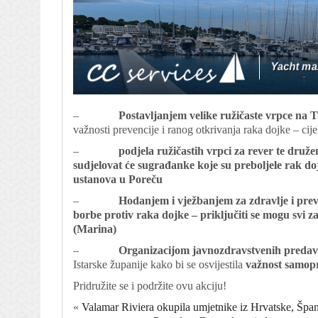
–
Postavljanjem velike ružičaste vrpce na 
važnosti prevencije i ranog otkrivanja raka dojke – cije
–
podjela ružičastih vrpci za rever te druž
sudjelovat će sugrađanke koje su preboljele rak doj
ustanova u Poreču
–
Hodanjem i vježbanjem za zdravlje i pre
borbe protiv raka dojke – priključiti se mogu svi z
(Marina)
–
Organizacijom javnozdravstvenih predav
Istarske županije kako bi se osvijestila
važnost samopr
Pridružite se i podržite ovu akciju!
«
Valamar Riviera okupila umjetnike iz Hrvatske, Španj