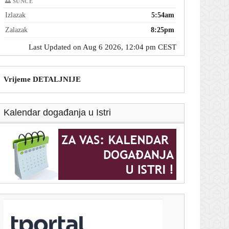
🌅 SUNCE
Izlazak
5:54am
Zalazak
8:25pm
Last Updated on Aug 6 2026, 12:04 pm CEST
Vrijeme DETALJNIJE
Kalendar događanja u Istri
T-portal.hr
Evo koliko će Dalić zarađivati na novom poslu
6. kolovoza 2026.