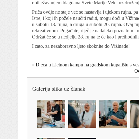
obilježavanjem blagdana Svete Marije Vele, uz druženj
Priča ovdje ne staje već se nastavlja i tijekom rujna, p
Istre, i koji ih požele naučiti raditi, mogu doći u Vižin
u subotu 13. rujna, a druga u subotu 20. rujna. Ovaj m
rekreativnom. Pogađate, riječ je nadaleko poznatom i
Održat će se u nedjelju 28. rujna te će kao i prethodnih
I zato, za nezaboravno ljeto skoknite do Vižinade!
«
Djeca u Ljetnom kampu na gradskom kupalištu s ves
Od
Galerija slika uz članak