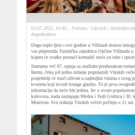
03.07.2025. 10:46; ;
Početna
/
Lifestyle
/
Zanimljivosti
događanjima
Dugo toplo ljeto i ove godine u Vižinadi donosi mnoga
vas pripremila Turistička zajednica Općine Vižinada u 
kojem će svatko pronaći komadić sreće za sebe i upoz
Startamo već 07. srpnja sa snažnim predznakom romanti
šternu, čeka još jedno izdanje popularnih Vinskih več
posjetitelji će moći uživati u najboljim vinima s ovo
kvarteta koji izvodi lounge glazbu. To je prva ovogodiš
informacija da neće biti jedina. Jer u ovom popularnom
kolovoza, kada nastupaju Medea i Tedi Grubica i 30. k
Motovun. Sva izdanja Vinskih večeri počinju u 21 sat.