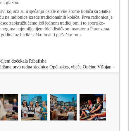
e i glazbu.
a svi kojima su u sjećanju ostale divne arome kolača sa Slatke
adu na radionice izrade tradicionalnih kolača. Prva radionica je
jesec zaokružit ćemo još jednom tradicijom, i to sportsko-
 mnogima najomiljenijem biciklističkom maratonu Parenzana.
 godina uz biciklističku imati i pješačku rutu.
eljem dočekala Ribafisha
ržana prva radna sjednica Općinskog vijeća Općine Višnjan
»