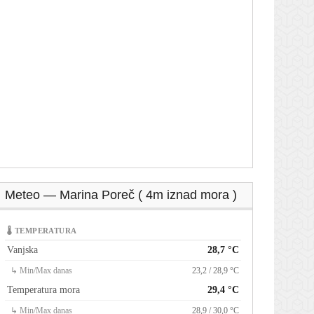
Meteo — Marina Poreč ( 4m iznad mora )
🌡 TEMPERATURA
Vanjska
28,7 °C
↳ Min/Max danas
23,2 / 28,9 °C
Temperatura mora
29,4 °C
↳ Min/Max danas
28,9 / 30,0 °C