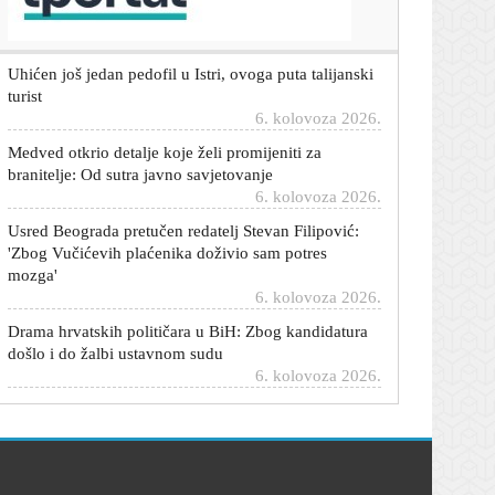
Uhićen još jedan pedofil u Istri, ovoga puta talijanski
turist
6. kolovoza 2026.
Medved otkrio detalje koje želi promijeniti za
branitelje: Od sutra javno savjetovanje
6. kolovoza 2026.
Usred Beograda pretučen redatelj Stevan Filipović:
'Zbog Vučićevih plaćenika doživio sam potres
mozga'
6. kolovoza 2026.
Drama hrvatskih političara u BiH: Zbog kandidatura
došlo i do žalbi ustavnom sudu
6. kolovoza 2026.
FOTO Prizor iz Zagreba podijelio građane: Hrvatske
zastave preplavile križanje, pljušte komentari
6. kolovoza 2026.
Nick Cave nakon spektakla u Areni uživa u Puli: S
bratom otišao na ručak
6. kolovoza 2026.