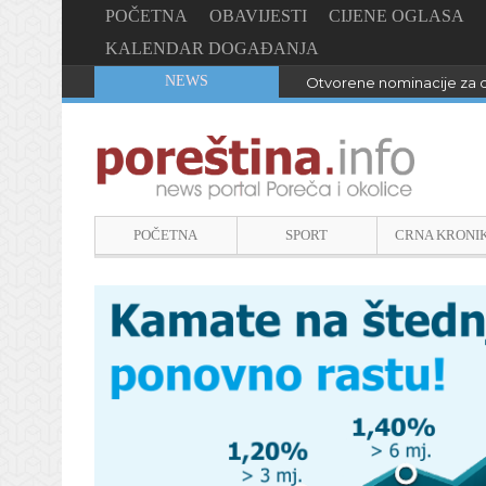
POČETNA
OBAVIJESTI
CIJENE OGLASA
KALENDAR DOGAĐANJA
NEWS
Otvorene nominacije za d
POČETNA
SPORT
CRNA KRONI