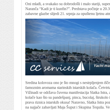
Oni mlađi, a svakako su dobrodošli i malo stariji, super
Naranča “Kadi je ti kunfin?”. Predstava počinje u 20.30 s
zabavne glazbe slijedi 21. srpnja za opuštenu ljetnu at
Sredina kolovoza ono je što mnogi s nestrpljenjem išček
famoznim aromama starinskih istarskih kolača. Četvtrtak
Vižinadi se održava čuvena manifestacija Slatka Istra, a
kolače kao što su pandešpanj, pinca, bucolaj, štrukolo il
prava riznica istarskih okusa! Naravno, Slatka Istra po
na najjače zabavljati Maja Šuput i Skupina Tequila. Već