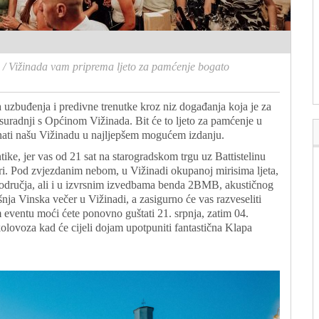
/
Vižinada vam priprema ljeto za pamćenje bogato
 uzbuđenja i predivne trenutke kroz niz događanja koja je za
suradnji s Općinom Vižinada. Bit će to ljeto za pamćenje u
nati našu Vižinadu u najljepšem mogućem izdanju.
ke, jer vas od 21 sat na starogradskom trgu uz Battistelinu
eri. Pod zvjezdanim nebom, u Vižinadi okupanoj mirisima ljeta,
g područja, ali i u izvrsnim izvedbama benda 2BMB, akustičnog
nja Vinska večer u Vižinadi, a zasigurno će vas razveseliti
 eventu moći ćete ponovno guštati 21. srpnja, zatim 04.
olovoza kad će cijeli dojam upotpuniti fantastična Klapa