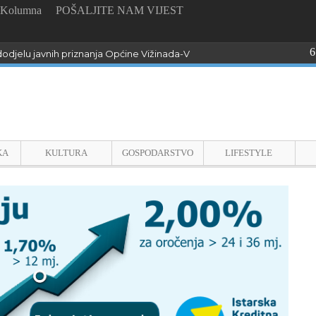
Kolumna
POŠALJITE NAM VIJEST
6
odjelu javnih priznanja Općine Vižinada-Visinada
KA
KULTURA
GOSPODARSTVO
LIFESTYLE