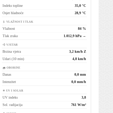
Indeks topline
35,0 °C
Osjet hladnoće
28,9 °C
💧 VLAŽNOST I TLAK
Vlažnost
84 %
Tlak zraka
1.012,9 hPa →
💨 VJETAR
Brzina vjetra
3,2 km/h Z
Udari (10 min)
4,8 km/h
🌧 OBORINE
Danas
0,0 mm
Intenzitet
0,0 mm/h
☀ UV I SOLAR
UV indeks
3,8
Sol. radijacija
761 W/m²