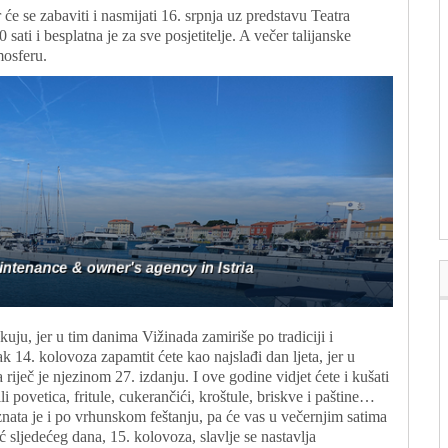
 će se zabaviti i nasmijati 16. srpnja uz predstavu Teatra
ati i besplatna je za sve posjetitelje. A večer talijanske
mosferu.
uju, jer u tim danima Vižinada zamiriše po tradiciji i
 14. kolovoza zapamtit ćete kao najslađi dan ljeta, jer u
 riječ je njezinom 27. izdanju. I ove godine vidjet ćete i kušati
i povetica, fritule, cukerančići, kroštule, briskve i paštine…
znata je i po vrhunskom feštanju, pa će vas u večernjim satima
 sljedećeg dana, 15. kolovoza, slavlje se nastavlja