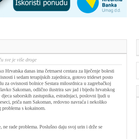
u sve je više droge
ko Hrvatska danas ima četrnaest centara za liječenje bolesti
isnosti i sedam terapijskih zajednica, gotovo trideset posto
lu za ovisnosti bolnice Sestara milosrdnica u zagrebačkoj
lavko Sakoman, odlično ilustrira sav jad i bijedu hrvatskog
jeca saborskih zastupnika, estradnjaci, poslovni ljudi u
 mjeseci, priča nam Sakoman, redovno navraća i nekoliko
g problema s kokainom.
e, ne rade problema. Poslušno daju svoj urin i drže se