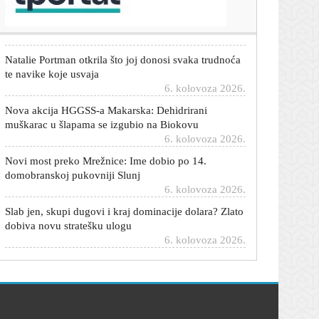
prometa u srpnju u županiji
6. kolovoza 2026.
Natalie Portman otkrila što joj donosi svaka trudnoća
te navike koje usvaja
6. kolovoza 2026.
Nova akcija HGGSS-a Makarska: Dehidrirani
muškarac u šlapama se izgubio na Biokovu
6. kolovoza 2026.
Novi most preko Mrežnice: Ime dobio po 14.
domobranskoj pukovniji Slunj
6. kolovoza 2026.
Slab jen, skupi dugovi i kraj dominacije dolara? Zlato
dobiva novu stratešku ulogu
6. kolovoza 2026.
Most o Uskokovom izvješću iz Gospića: 'Tko sada
skuplja jeftine političke poene?'
6. kolovoza 2026.
Bomba iz Madrida: Real ruši rekord i dovodi afričku
zvijezdu za 140 milijuna eura