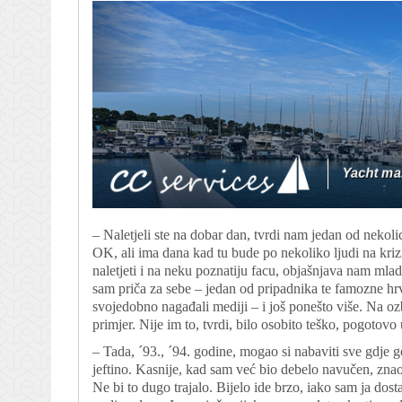
– Naletjeli ste na dobar dan, tvrdi nam jedan od nekolic
OK, ali ima dana kad tu bude po nekoliko ljudi na kriz
naletjeti i na neku poznatiju facu, objašnjava nam mla
sam priča za sebe – jedan od pripadnika te famozne hrv
svojedobno nagađali mediji – i još ponešto više. Na ozb
primjer. Nije im to, tvrdi, bilo osobito teško, pogotovo
– Tada, ´93., ´94. godine, mogao si nabaviti sve gdje god
jeftino. Kasnije, kad sam već bio debelo navučen, zna
Ne bi to dugo trajalo. Bijelo ide brzo, iako sam ja dos