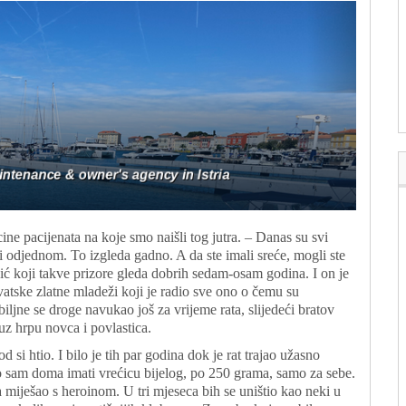
ine pacijenata na koje smo naišli tog jutra. – Danas su svi
i odjednom. To izgleda gadno. A da ste imali sreće, mogli ste
dić koji takve prizore gleda dobrih sedam-osam godina. I on je
atske zlatne mladeži koji je radio sve ono o čemu su
iljne se droge navukao još za vrijeme rata, slijedeći bratov
 uz hrpu novca i povlastica.
 si htio. I bilo je tih par godina dok je rat trajao užasno
o sam doma imati vrećicu bijelog, po 250 grama, samo za sebe.
ta miješao s heroinom. U tri mjeseca bih se uništio kao neki u