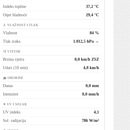
Indeks topline
37,2 °C
Osjet hladnoće
29,4 °C
💧 VLAŽNOST I TLAK
Vlažnost
84 %
Tlak zraka
1.012,5 hPa →
💨 VJETAR
Brzina vjetra
0,0 km/h ZSZ
Udari (10 min)
4,8 km/h
🌧 OBORINE
Danas
0,0 mm
Intenzitet
0,0 mm/h
☀ UV I SOLAR
UV indeks
4,1
Sol. radijacija
786 W/m²