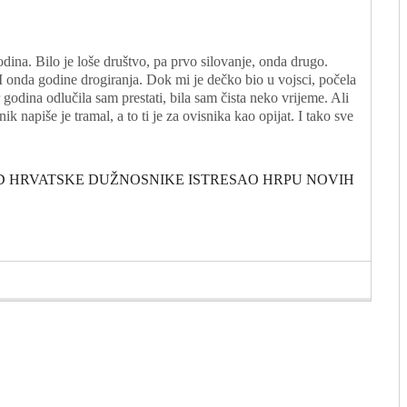
ina. Bilo je loše društvo, pa prvo silovanje, onda drugo.
 I onda godine drogiranja. Dok mi je dečko bio u vojsci, počela
 godina odlučila sam prestati, bila sam čista neko vrijeme. Ali
k napiše je tramal, a to ti je za ovisnika kao opijat. I tako sve
ED HRVATSKE DUŽNOSNIKE ISTRESAO HRPU NOVIH