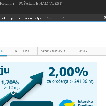
Kolumna
POŠALJITE NAM VIJEST
6
odjelu javnih priznanja Općine Vižinada-Visinada
KA
KULTURA
GOSPODARSTVO
LIFESTYLE