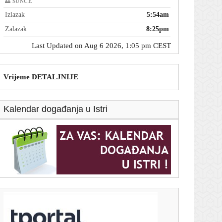
🌅 SUNCE
Izlazak
5:54am
Zalazak
8:25pm
Last Updated on Aug 6 2026, 1:05 pm CEST
Vrijeme DETALJNIJE
Kalendar događanja u Istri
T-portal.hr
Makarska rivijera među rijetkima s rastom turističkog