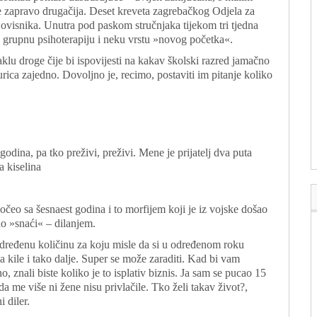
e zapravo drugačija. Deset kreveta zagrebačkog Odjela za
h ovisnika. Unutra pod paskom stručnjaka tijekom tri tjedna
i grupnu psihoterapiju i neku vrstu »novog početka«.
klu droge čije bi ispovijesti na kakav školski razred jamačno
urica zajedno. Dovoljno je, recimo, postaviti im pitanje koliko
godina, pa tko preživi, preživi. Mene je prijatelj dva puta
a kiselina
čeo sa šesnaest godina i to morfijem koji je iz vojske došao
nao »snaći« – dilanjem.
dređenu količinu za koju misle da si u određenom roku
a kile i tako dalje. Super se može zaraditi. Kad bi vam
 znali biste koliko je to isplativ biznis. Ja sam se pucao 15
 me više ni žene nisu privlačile. Tko želi takav život?,
i diler.