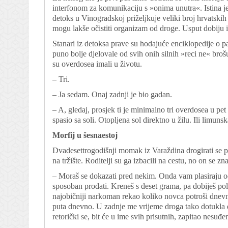
interfonom za komunikaciju s »onima unutra«. Istina j
detoks u Vinogradskoj priželjkuje veliki broj hrvatski
mogu lakše očistiti organizam od droge. Usput dobiju 
Stanari iz detoksa prave su hodajuće enciklopedije o pa
puno bolje djelovale od svih onih silnih »reci ne« broš
su overdosea imali u životu.
– Tri.
– Ja sedam. Onaj zadnji je bio gadan.
– A, gledaj, prosjek ti je minimalno tri overdosea u pet 
spasio sa soli. Otopljena sol direktno u žilu. Ili limunsk
Morfij u šesnaestoj
Dvadesettrogodišnji momak iz Varaždina drogirati se po
na tržište. Roditelji su ga izbacili na cestu, no on se z
– Moraš se dokazati pred nekim. Onda vam plasiraju o
sposoban prodati. Kreneš s deset grama, pa dobiješ pol
najobičniji narkoman rekao koliko novca potroši dnevno,
puta dnevno. U zadnje me vrijeme droga tako dotukla da
retorički se, bit će u ime svih prisutnih, zapitao nesuđen