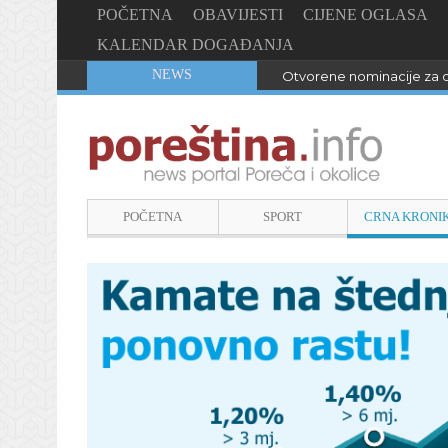
POČETNA
OBAVIJESTI
CIJENE OGLASA
KALENDAR DOGAĐANJA
NEWS
Otvorene nominacije za d
POČETNA
SPORT
CRNA KRONI