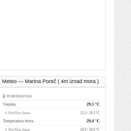
Meteo — Marina Poreč ( 4m iznad mora )
🌡 TEMPERATURA
Vanjska
29,5 °C
↳ Min/Max danas
23,2 / 29,5 °C
Temperatura mora
29,4 °C
↳ Min/Max danas
28,9 / 30,0 °C