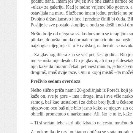
godinu dana. Imam još uvijek sve one zlatne kartice od
»ulaz« za galeriju. Kad je radno vrijeme bilo gotovo, a 
ostavljala na miru. Službeno imam jednu prekršajnu pr
Dvojno državljanstvo i ime i prezime činili bi čuda. Bi
Poslije je sve postalo skuplje, a onda su došli i neki drug
Nešto bolje od njega sa svakodnevnom se terapijom sn
pilula«, dopušta mu da normalno funkcionira na poslu. I
najzloglasnijeg mjesta u Hrvatskoj, na heroin se navuk
– Za glavnog dilera zna se već pet, šest godina. Bio je
mu se ništa nije desilo. On je glavni, ali ima još deset
njih kaže da moram čekati petnaest minuta, jednostav
drogiraš, imaš dvije faze. Onu u kojoj misliš »da može
Preživio sedam overdoza
Nešto slično priča nam i 20-godišnjak iz Poreča koji
kaže on, sve je gore – ima i droge, ima i sve više nar
samog, baš kao uostalom i za dobar broj ljudi u čekaon
njegovom ocu baš nije bilo jasno kako se njegov sin odl
obitelji, prometnuo u narkomana. Ali, što je tu je, kaže
– Ti si sretan, tebe stari nije izbacio na cestu, mračno
Za nekog tko je prvi put tamo dotična se vrata moraju 