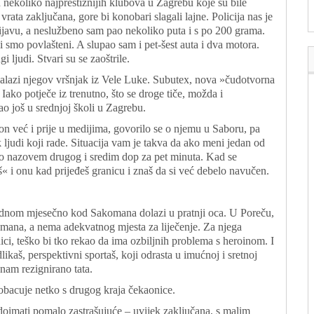
 nekoliko najprestižnijih klubova u Zagrebu koje su bile
vrata zaključana, gore bi konobari slagali lajne. Policija nas je
ijavu, a neslužbeno sam pao nekoliko puta i s po 200 grama.
li smo povlašteni. A slupao sam i pet-šest auta i dva motora.
i ljudi. Stvari su se zaoštrile.
alazi njegov vršnjak iz Vele Luke. Subutex, nova »čudotvorna
ako potječe iz trenutno, što se droge tiče, možda i
ao još u srednjoj školi u Zagrebu.
 on već i prije u medijima, govorilo se o njemu u Saboru, pa
ak ljudi koji rade. Situacija vam je takva da ako meni jedan od
no nazovem drugog i sredim dop za pet minuta. Kad se
š« i onu kad prijeđeš granicu i znaš da si već debelo navučen.
 jednom mjesečno kod Sakomana dolazi u pratnji oca. U Poreču,
komana, a nema adekvatnog mjesta za liječenje. Za njega
ici, teško bi tko rekao da ima ozbiljnih problema s heroinom. I
ikaš, perspektivni sportaš, koji odrasta u imućnoj i sretnoj
 nam rezignirano tata.
 dobacuje netko s drugog kraja čekaonice.
doimati pomalo zastrašujuće – uvijek zaključana, s malim