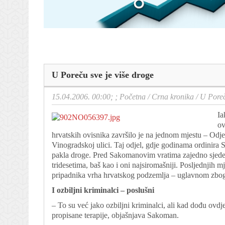
U Poreču sve je više droge
15.04.2006. 00:00; ;
Početna
/
Crna kronika
/
U Poreč
Ia
ov
hrvatskih ovisnika završilo je na jednom mjestu – Odje
Vinogradskoj ulici. Taj odjel, gdje godinama ordinira S
pakla droge. Pred Sakomanovim vratima zajedno sjede d
tridesetima, baš kao i oni najsiromašniji. Posljednjih
pripadnika vrha hrvatskog podzemlja – uglavnom zbo
I ozbiljni kriminalci – poslušni
– To su već jako ozbiljni kriminalci, ali kad dođu ovdj
propisane terapije, objašnjava Sakoman.