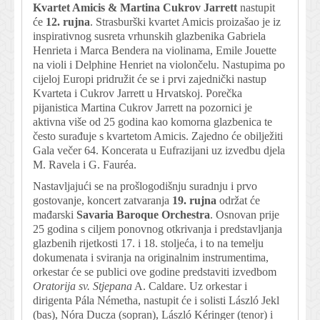
Kvartet Amicis & Martina Cukrov Jarrett
nastupit
će
12. rujna
. Strasburški kvartet Amicis proizašao je iz
inspirativnog susreta vrhunskih glazbenika Gabriela
Henrieta i Marca Bendera na violinama, Emile Jouette
na violi i Delphine Henriet na violončelu. Nastupima po
cijeloj Europi pridružit će se i prvi zajednički nastup
Kvarteta i Cukrov Jarrett u Hrvatskoj. Porečka
pijanistica Martina Cukrov Jarrett na pozornici je
aktivna više od 25 godina kao komorna glazbenica te
često surađuje s kvartetom Amicis. Zajedno će obilježiti
Gala večer 64. Koncerata u Eufrazijani uz izvedbu djela
M. Ravela i G. Fauréa.
Nastavljajući se na prošlogodišnju suradnju i prvo
gostovanje, koncert zatvaranja
19. rujna
održat će
mađarski
Savaria Baroque Orchestra
. Osnovan prije
25 godina s ciljem ponovnog otkrivanja i predstavljanja
glazbenih rijetkosti 17. i 18. stoljeća, i to na temelju
dokumenata i sviranja na originalnim instrumentima,
orkestar će se publici ove godine predstaviti izvedbom
Oratorija sv. Stjepana
A. Caldare. Uz orkestar i
dirigenta Pála Németha, nastupit će i solisti László Jekl
(bas), Nóra Ducza (sopran), László Kéringer (tenor) i