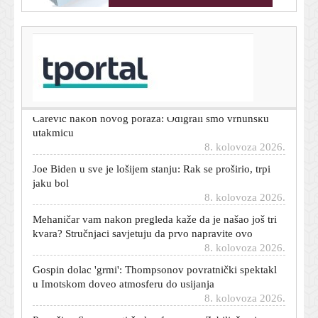
T-portal.hr
Dnevni horoskop za 9. kolovoza 2026. - što vam
zvijezde danas donose
8. kolovoza 2026.
Carević nakon novog poraza: Odigrali smo vrhunsku
utakmicu
8. kolovoza 2026.
Joe Biden u sve je lošijem stanju: Rak se proširio, trpi
jaku bol
8. kolovoza 2026.
Mehaničar vam nakon pregleda kaže da je našao još tri
kvara? Stručnjaci savjetuju da prvo napravite ovo
8. kolovoza 2026.
Gospin dolac 'grmi': Thompsonov povratnički spektakl
u Imotskom doveo atmosferu do usijanja
8. kolovoza 2026.
Pomrčinu Sunca prati čudan fenomen: Zabilježen je