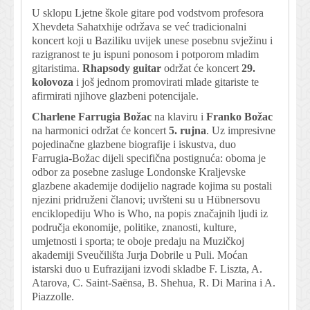
U sklopu Ljetne škole gitare pod vodstvom profesora
Xhevdeta Sahatxhije održava se već tradicionalni
koncert koji u Baziliku uvijek unese posebnu svježinu i
razigranost te ju ispuni ponosom i potporom mladim
gitaristima.
Rhapsody guitar
održat će koncert
29.
kolovoza
i još jednom promovirati mlade gitariste te
afirmirati njihove glazbeni potencijale.
Charlene Farrugia Božac
na klaviru i
Franko Božac
na harmonici održat će koncert
5. rujna
. Uz impresivne
pojedinačne glazbene biografije i iskustva, duo
Farrugia-Božac dijeli specifična postignuća: oboma je
odbor za posebne zasluge Londonske Kraljevske
glazbene akademije dodijelio nagrade kojima su postali
njezini pridruženi članovi; uvršteni su u Hübnersovu
enciklopediju Who is Who, na popis značajnih ljudi iz
područja ekonomije, politike, znanosti, kulture,
umjetnosti i sporta; te oboje predaju na Muzičkoj
akademiji Sveučilišta Jurja Dobrile u Puli. Moćan
istarski duo u Eufrazijani izvodi skladbe F. Liszta, A.
Atarova, C. Saint-Saënsa, B. Shehua, R. Di Marina i A.
Piazzolle.