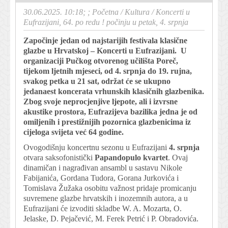
30.06.2025. 10:18; ;
Početna
/
Kultura
/
Koncerti u
Eufrazijani, 64. po redu ! počinju u petak, 4. srpnja
Započinje jedan od najstarijih festivala klasične
glazbe u Hrvatskoj – Koncerti u Eufrazijani. U
organizaciji Pučkog otvorenog učilišta Poreč,
tijekom ljetnih mjeseci, od 4. srpnja do 19. rujna,
svakog petka u 21 sat, održat će se ukupno
jedanaest koncerata vrhunskih klasičnih glazbenika.
Zbog svoje neprocjenjive ljepote, ali i izvrsne
akustike prostora, Eufrazijeva bazilika jedna je od
omiljenih i prestižnijih pozornica glazbenicima iz
cijeloga svijeta već 64 godine.
Ovogodišnju koncertnu sezonu u Eufrazijani
4. srpnja
otvara saksofonistički
Papandopulo kvartet
. Ovaj
dinamičan i nagrađivan ansambl u sastavu Nikole
Fabijanića, Gordana Tudora, Gorana Jurkovića i
Tomislava Žužaka osobitu važnost pridaje promicanju
suvremene glazbe hrvatskih i inozemnih autora, a u
Eufrazijani će izvoditi skladbe W. A. Mozarta, O.
Jelaske, D. Pejačević, M. Ferek Petrić i P. Obradovića.