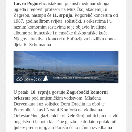
Lovro Pogorelić
, istaknuti pijanist međunarodnoga
ugleda i redoviti profesor na Muzičkoj akademiji u
Zagrebu, nastupit će
11. srpnja
. Pogorelić koncertira od
1987. godine širom svijeta, solistički, s orkestrima i u
raznim komornim sastavima te je objavio hvaljene
albume za francuske i njemačke diskografske kuće.
Njegov atraktivan koncert u Eufrazijevu baziliku donosi
djela R. Schumanna.
U petak,
18. srpnja
gostuje
Zagrebački komorni
orkestar
pod umjetničkim vodstvom Mladena
Dervenkara i uz solistice Doru Draclin na oboi te
Petromilu Jakas i Noami Konforta na violinama.
Orkestar čine glazbenici koji žele široj publici predstaviti
bogatstvo i ljepotu klasične glazbe te dodatno potaknuti
ljubav prema njoj, a u Poreču će to učiniti izvedbama