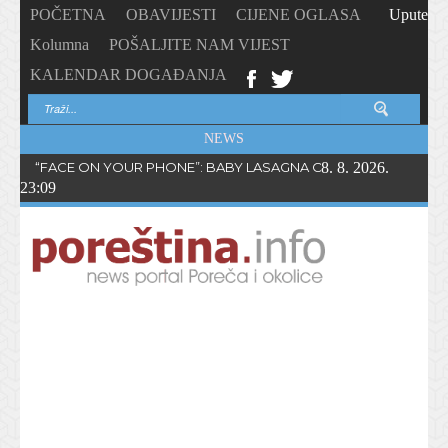
POČETNA
OBAVIJESTI
CIJENE OGLASA
Upute
Kolumna
POŠALJITE NAM VIJEST
KALENDAR DOGAĐANJA
NEWS
“FACE ON YOUR PHONE”: BABY LASAGNA OBJAVIO NOVI SING
8. 8. 2026.
23:09