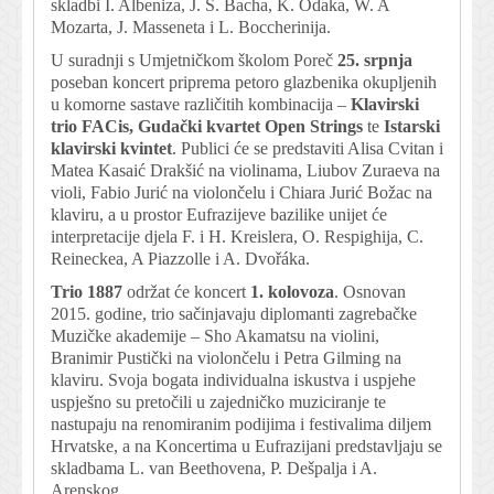
skladbi I. Albeniza, J. S. Bacha, K. Odaka, W. A
Mozarta, J. Masseneta i L. Boccherinija.
U suradnji s Umjetničkom školom Poreč
25. srpnja
poseban koncert priprema petoro glazbenika okupljenih
u komorne sastave različitih kombinacija –
Klavirski
trio FACis, Gudački kvartet Open Strings
te
Istarski
klavirski kvintet
. Publici će se predstaviti Alisa Cvitan i
Matea Kasaić Drakšić na violinama, Liubov Zuraeva na
violi, Fabio Jurić na violončelu i Chiara Jurić Božac na
klaviru, a u prostor Eufrazijeve bazilike unijet će
interpretacije djela F. i H. Kreislera, O. Respighija, C.
Reineckea, A Piazzolle i A. Dvořáka.
Trio 1887
održat će koncert
1. kolovoza
. Osnovan
2015. godine, trio sačinjavaju diplomanti zagrebačke
Muzičke akademije – Sho Akamatsu na violini,
Branimir Pustički na violončelu i Petra Gilming na
klaviru. Svoja bogata individualna iskustva i uspjehe
uspješno su pretočili u zajedničko muziciranje te
nastupaju na renomiranim podijima i festivalima diljem
Hrvatske, a na Koncertima u Eufrazijani predstavljaju se
skladbama L. van Beethovena, P. Dešpalja i A.
Arenskog.