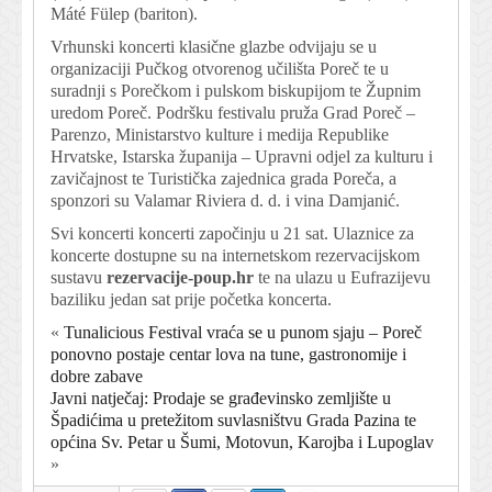
Máté Fülep (bariton).
Vrhunski koncerti klasične glazbe odvijaju se u
organizaciji Pučkog otvorenog učilišta Poreč te u
suradnji s Porečkom i pulskom biskupijom te Župnim
uredom Poreč. Podršku festivalu pruža Grad Poreč –
Parenzo, Ministarstvo kulture i medija Republike
Hrvatske, Istarska županija – Upravni odjel za kulturu i
zavičajnost te Turistička zajednica grada Poreča, a
sponzori su Valamar Riviera d. d. i vina Damjanić.
Svi koncerti koncerti započinju u 21 sat. Ulaznice za
koncerte dostupne su na internetskom rezervacijskom
sustavu
rezervacije-poup.hr
te na ulazu u Eufrazijevu
baziliku jedan sat prije početka koncerta.
«
Tunalicious Festival vraća se u punom sjaju – Poreč
ponovno postaje centar lova na tune, gastronomije i
dobre zabave
Javni natječaj: Prodaje se građevinsko zemljište u
Špadićima u pretežitom suvlasništvu Grada Pazina te
općina Sv. Petar u Šumi, Motovun, Karojba i Lupoglav
»