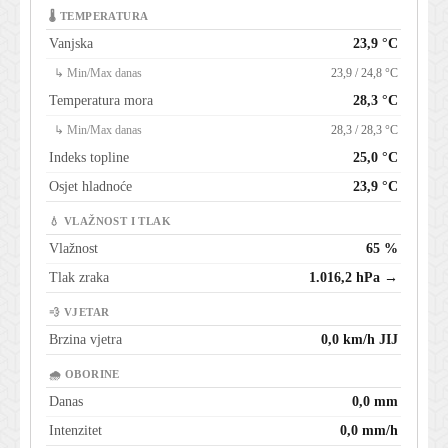
🌡 TEMPERATURA
Vanjska
23,9 °C
↳ Min/Max danas
23,9 / 24,8 °C
Temperatura mora
28,3 °C
↳ Min/Max danas
28,3 / 28,3 °C
Indeks topline
25,0 °C
Osjet hladnoće
23,9 °C
💧 VLAŽNOST I TLAK
Vlažnost
65 %
Tlak zraka
1.016,2 hPa →
💨 VJETAR
Brzina vjetra
0,0 km/h JIJ
🌧 OBORINE
Danas
0,0 mm
Intenzitet
0,0 mm/h