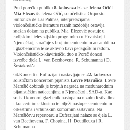
Pred porečku publiku
8. kolovoza
izlaze
Jelena Očić
i
Mia Elezović
. Jelena Očić, soločelistica Orquestra
Sinfonica de Las Palmas, interpretacijama
violončelističke literature raznih razdoblja ostavlja
snažan dojam na publiku. Mia Elezović gostuje u
radijskim i televizijskim programima u Hrvatskoj i
Njemačkoj, surađuje s brojnim eminentnim ansamblima
i glazbenicima te se aktivno bavi pedagoškim radom.
Violončelističko-klaviristički duo u Poreč donosi
izvedbe djela L. van Beethovena, R. Schumanna i D.
Šostakoviča.
64.Koncerti u Eufrazijani nastavljaju se
22. kolovoza
solističkim koncertom pijanista
Lovre Marušića
. Lovre
Marušić dobitnik je brojnih nagrada na međunarodnim
pijanističkim natjecanjima u Njemačkoj i SAD-u. Kao
solist i komorni glazbenik nastupa na raznim festivalima
i koncertnim ciklusima te bilježi nastupe s eminentnim
orkestrima i vrhunskim komornim sastavima. Na
Marušićevu repertoaru u Eufrazijani nalaze se djela L.
van Beethovena, F. Chopina, H. Deutilleuxa i R.
Schumanna.