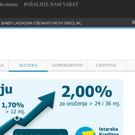
Kolumna
POŠALJITE NAM VIJEST
8
: BABY LASAGNA OBJAVIO NOVI SINGL KOJI PROGOVARA O BULLYI
KA
KULTURA
GOSPODARSTVO
LIFESTYLE