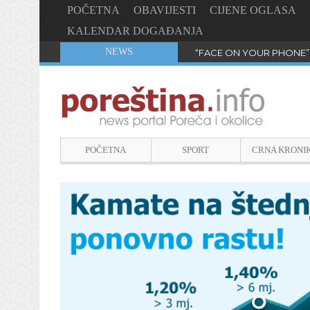
POČETNA
OBAVIJESTI
CIJENE OGLASA
KALENDAR DOGAĐANJA
NEWS
“FACE ON YOUR PHONE”
POČETNA
SPORT
CRNA KRONI