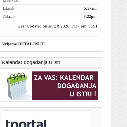
🌅 SUNCE
Izlazak
5:57am
Zalazak
8:22pm
Last Updated on Aug 8 2026, 7:37 pm CEST
Vrijeme DETALJNIJE
Kalendar događanja u Istri
T-portal.hr
Modrić u Australiji: 'Koliko hrvatskih navijača,