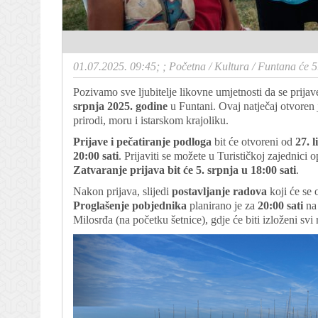
01.07.2025. 09:45; ;
Početna
/
Kultura
/
Funtana će 5
Pozivamo sve ljubitelje likovne umjetnosti da se prija
srpnja 2025. godine
u Funtani. Ovaj natječaj otvoren j
prirodi, moru i istarskom krajoliku.
Prijave i pečatiranje podloga
bit će otvoreni od
27. 
20:00 sati
. Prijaviti se možete u Turističkoj zajednici o
Zatvaranje prijava bit će 5. srpnja u 18:00 sati
.
Nakon prijava, slijedi
postavljanje radova
koji će se 
Proglašenje pobjednika
planirano je za
20:00 sati
na 
Milosrđa (na početku šetnice), gdje će biti izloženi svi 