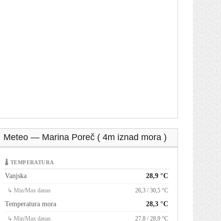
Meteo — Marina Poreč ( 4m iznad mora )
🌡 TEMPERATURA
Vanjska
28,9 °C
↳ Min/Max danas
26,3 / 30,5 °C
Temperatura mora
28,3 °C
↳ Min/Max danas
27,8 / 28,9 °C