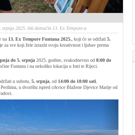
. srpnja 2025. biti domaćin 13. Ex Tempore-a
ve na
13. Ex Tempore Funtana 2025.
, koji će se održati
5.
e za sve koji žele izraziti svoju kreativnost i ljubav prema
lipnja do 5. srpnja
2025. godine, svakodnevno od
8:00 do
pćine Funtana i na nekoliko lokacija u Istri te Rijeci.
održati u subotu,
5. srpnja
, od
14:00 do 18:00 sati
.
Perilima, u dvorištu ispred crkvice Blažene Djevice Marije od
radovi.