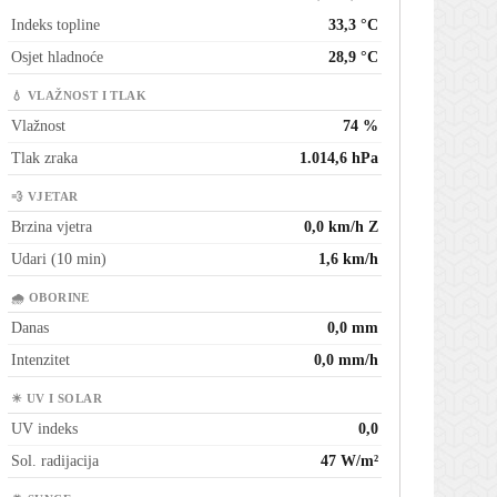
Indeks topline
33,3 °C
Osjet hladnoće
28,9 °C
💧 VLAŽNOST I TLAK
Vlažnost
74 %
Tlak zraka
1.014,6 hPa
💨 VJETAR
Brzina vjetra
0,0 km/h Z
Udari (10 min)
1,6 km/h
🌧 OBORINE
Danas
0,0 mm
Intenzitet
0,0 mm/h
☀ UV I SOLAR
UV indeks
0,0
Sol. radijacija
47 W/m²