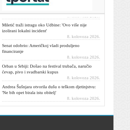
prekrasno...'
8. kolovoza 2026.
Miletić traži istragu oko Udbine: 'Ovo više nije
izolirani lokalni incident'
8. kolovoza 2026.
Senat odobrio: Američkoj vladi produljeno
financiranje
8. kolovoza 2026.
Orban u Srbiji: Došao na festival trubača, naručio
ćevap, pivo i svadbarski kupus
8. kolovoza 2026.
Andrea Šušnjara otvorila dušu o teškom djetinjstvu:
'Ne bih opet birala istu obitelj'
8. kolovoza 2026.
BBB i Torcida se mlatili na zagrebačkom aerodromu.
Procurio video sukoba
8. kolovoza 2026.
Uhićena 37-godišnja žena zbog ubojstva starijeg
muškarca u okolici Sl. Broda
8. kolovoza 2026.