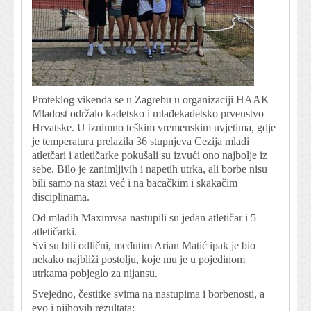
Proteklog vikenda se u Zagrebu u organizaciji HAAK
Mladost održalo kadetsko i mlađekadetsko prvenstvo
Hrvatske. U iznimno teškim vremenskim uvjetima, gdje
je temperatura prelazila 36 stupnjeva Cezija mladi
atletčari i atletičarke pokušali su izvući ono najbolje iz
sebe. Bilo je zanimljivih i napetih utrka, ali borbe nisu
bili samo na stazi već i na bacačkim i skakačim
disciplinama.
Od mladih Maximvsa nastupili su jedan atletičar i 5
atletičarki.
Svi su bili odlični, međutim Arian Matić ipak je bio
nekako najbliži postolju, koje mu je u pojedinom
utrkama pobjeglo za nijansu.
Svejedno, čestitke svima na nastupima i borbenosti, a
evo i njihovih rezultata: