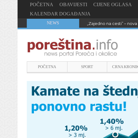
POČETNA
OBAVIJESTI
CIJENE OGLASA
KALENDAR DOGAĐANJA
NEWS
„Zajedno na cesti” – nova 
POČETNA
SPORT
CRNA KRONI