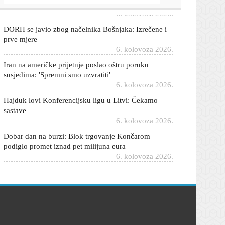
DORH se javio zbog načelnika Bošnjaka: Izrečene i
prve mjere
6. kolovoza 2026.
Iran na američke prijetnje poslao oštru poruku
susjedima: 'Spremni smo uzvratiti'
6. kolovoza 2026.
Hajduk lovi Konferencijsku ligu u Litvi: Čekamo
sastave
6. kolovoza 2026.
Dobar dan na burzi: Blok trgovanje Končarom
podiglo promet iznad pet milijuna eura
6. kolovoza 2026.
Sopić otkrio što Hajduk može očekivati od suparnika:
'Ekipa je dobro posložena...'
6. kolovoza 2026.
S njima nikad ništa nije nejasno: Ovi horoskopski
znakovi uvijek su iskreni i izravni
6. kolovoza 2026.