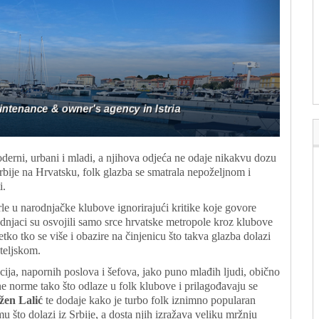
moderni, urbani i mladi, a njihova odjeća ne odaje nikakvu dozu
Srbije na Hrvatsku, folk glazba se smatrala nepoželjnom i
i.
hrle u narodnjačke klubove ignorirajući kritike koje govore
njaci su osvojili samo srce hrvatske metropole kroz klubove
etko tko se više i obazire na činjenicu što takva glazba dolazi
ateljskom.
cija, napornih poslova i šefova, jako puno mlađih ljudi, obično
ne norme tako što odlaze u folk klubove i prilagođavaju se
žen Lalić
te dodaje kako je turbo folk iznimno popularan
 što dolazi iz Srbije, a dosta njih izražava veliku mržnju