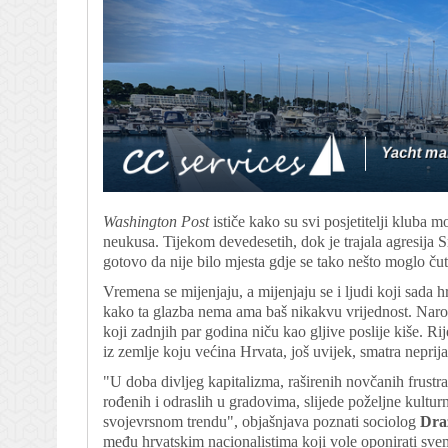
Washington Post
ističe kako su svi posjetitelji kluba 
neukusa. Tijekom devedesetih, dok je trajala agresija 
gotovo da nije bilo mjesta gdje se tako nešto moglo čut
Vremena se mijenjaju, a mijenjaju se i ljudi koji sada 
kako ta glazba nema ama baš nikakvu vrijednost. Narod
koji zadnjih par godina niču kao gljive poslije kiše. Rij
iz zemlje koju većina Hrvata, još uvijek, smatra neprij
"U doba divljeg kapitalizma, raširenih novčanih frustra
rođenih i odraslih u gradovima, slijede poželjne kultur
svojevrsnom trendu", objašnjava poznati sociolog
Dra
među hrvatskim nacionalistima koji vole oponirati svemu