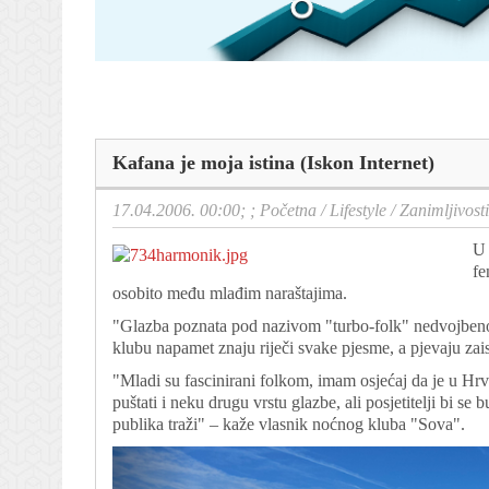
Kafana je moja istina (Iskon Internet)
17.04.2006. 00:00; ;
Početna
/
Lifestyle
/
Zanimljivosti
U 
fe
osobito među mlađim naraštajima.
"Glazba poznata pod nazivom "turbo-folk" nedvojbeno
klubu napamet znaju riječi svake pjesme, a pjevaju zais
"Mladi su fascinirani folkom, imam osjećaj da je u Hrv
puštati i neku drugu vrstu glazbe, ali posjetitelji bi se
publika traži" – kaže vlasnik noćnog kluba "Sova".