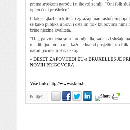
prema srpskom narodu i njihovoj zemlji. "Oni folk sluša
opterećeni prošlošću".
I dok se glazbeni kritičari zgražaju nad rastućom popul
se kako publika u Sovi i ostalim folk klubovima nimalo
brine njezina kvaliteta.
"Hej, pa vremena su se promijenila, sada svi slušaju na
mladih ljudi ne mari", kaže jedna od posjetiteljica fol
narodnjacima u Hrvatskoj.
«
DESET ZAPOVIJEDI EU-a BRUXELLES JE 
NOVIH PRIGOVORA
Više link:
http://www.iskon.hr
Podijeli