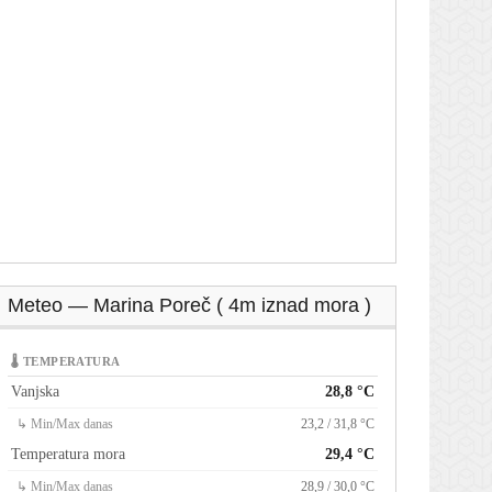
Meteo — Marina Poreč ( 4m iznad mora )
🌡 TEMPERATURA
Vanjska
28,8 °C
↳ Min/Max danas
23,2 / 31,8 °C
Temperatura mora
29,4 °C
↳ Min/Max danas
28,9 / 30,0 °C