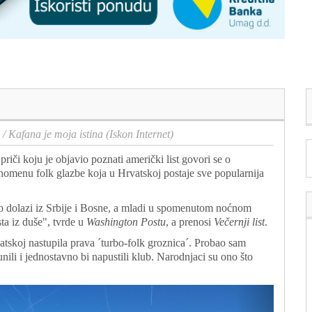
/
Kafana je moja istina (Iskon Internet)
priči koju je objavio poznati američki list govori se o
nomenu folk glazbe koja u Hrvatskoj postaje sve popularnija
 dolazi iz Srbije i Bosne, a mladi u spomenutom noćnom
ta iz duše", tvrde u
Washington Postu
, a prenosi
Večernji list
.
atskoj nastupila prava ´turbo-folk groznica´. Probao sam
 bunili i jednostavno bi napustili klub. Narodnjaci su ono što