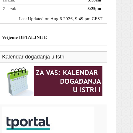
Izlazak
5:55am
Zalazak
8:25pm
Last Updated on Aug 6 2026, 9:49 pm CEST
Vrijeme DETALJNIJE
Kalendar događanja u Istri
T-portal.hr
Jagušić briljirao u Europi i oduševio Grke: Evo što
pišu nakon nove sjajne utakmice
6. kolovoza 2026.