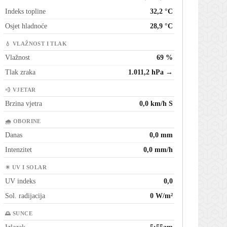
Indeks topline
32,2 °C
Osjet hladnoće
28,9 °C
💧 VLAŽNOST I TLAK
Vlažnost
69 %
Tlak zraka
1.011,2 hPa →
💨 VJETAR
Brzina vjetra
0,0 km/h S
🌧 OBORINE
Danas
0,0 mm
Intenzitet
0,0 mm/h
☀ UV I SOLAR
UV indeks
0,0
Sol. radijacija
0 W/m²
🌅 SUNCE