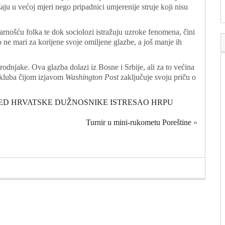
ju u većoj mjeri nego pripadnici umjerenije struje koji nisu
arnošću folka te dok sociolozi istražuju uzroke fenomena, čini
 ne mari za korijene svoje omiljene glazbe, a još manje ih
rodnjake. Ova glazba dolazi iz Bosne i Srbije, ali za to većina
k kluba čijom izjavom
Washington Post
zaključuje svoju priču o
PRED HRVATSKE DUŽNOSNIKE ISTRESAO HRPU
Turnir u mini-rukometu Poreštine
»