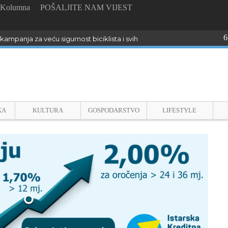
Kolumna
POŠALJITE NAM VIJEST
6
kampanja za veću sigurnost biciklista i svih sudionika u prometu u Istri
KA
KULTURA
GOSPODARSTVO
LIFESTYLE