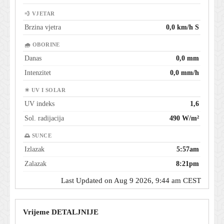
💨 VJETAR
Brzina vjetra
0,0 km/h S
🌧 OBORINE
Danas
0,0 mm
Intenzitet
0,0 mm/h
☀ UV I SOLAR
UV indeks
1,6
Sol. radijacija
490 W/m²
🌅 SUNCE
Izlazak
5:57am
Zalazak
8:21pm
Last Updated on Aug 9 2026, 9:44 am CEST
Vrijeme DETALJNIJE