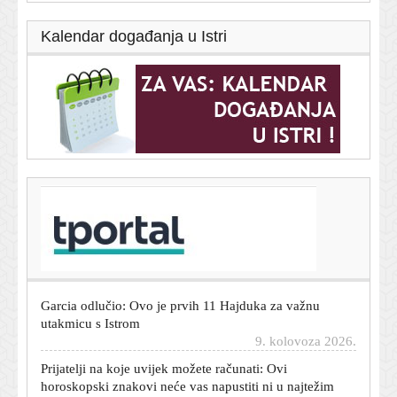
Kalendar događanja u Istri
T-portal.hr
Tisuće fanova čekale vjenčanje Ronalda i Georgine, a
dočekali sasvim druge mladence
9. kolovoza 2026.
Garcia odlučio: Ovo je prvih 11 Hajduka za važnu
utakmicu s Istrom
9. kolovoza 2026.
Prijatelji na koje uvijek možete računati: Ovi
horoskopski znakovi neće vas napustiti ni u najtežim
trenucima