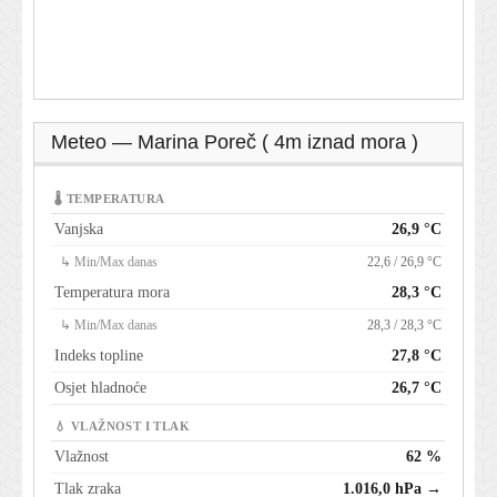
Meteo — Marina Poreč ( 4m iznad mora )
🌡 TEMPERATURA
Vanjska
26,9 °C
↳ Min/Max danas
22,6 / 26,9 °C
Temperatura mora
28,3 °C
↳ Min/Max danas
28,3 / 28,3 °C
Indeks topline
27,8 °C
Osjet hladnoće
26,7 °C
💧 VLAŽNOST I TLAK
Vlažnost
62 %
Tlak zraka
1.016,0 hPa →