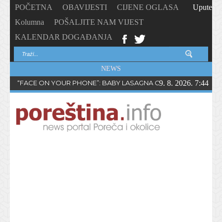
POČETNA
OBAVIJESTI
CIJENE OGLASA
Upute
Kolumna
POŠALJITE NAM VIJEST
KALENDAR DOGAĐANJA
NEWS
“FACE ON YOUR PHONE”: BABY LASAGNA OBJAVIO NOVI SING
9. 8. 2026. 7:44