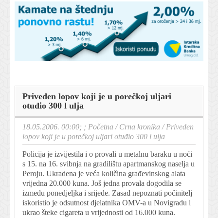
Priveden lopov koji je u porečkoj uljari
otuđio 300 l ulja
18.05.2006. 00:00; ;
Početna
/
Crna kronika
/
Priveden
lopov koji je u porečkoj uljari otuđio 300 l ulja
Policija je izvijestila i o provali u metalnu baraku u noći
s 15. na 16. svibnja na gradilištu apartmanskog naselja u
Peroju. Ukradena je veća količina građevinskog alata
vrijedna 20.000 kuna. Još jedna provala dogodila se
između ponedjeljka i srijede. Zasad nepoznati počinitelj
iskoristio je odsutnost djelatnika OMV-a u Novigradu i
ukrao šteke cigareta u vrijednosti od 16.000 kuna.