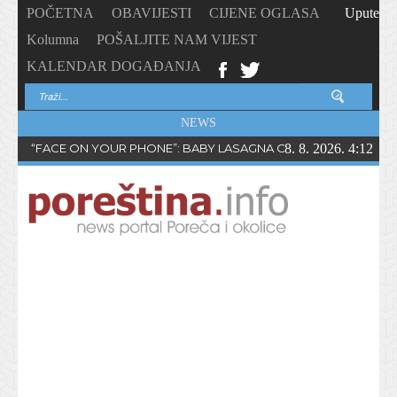
POČETNA
OBAVIJESTI
CIJENE OGLASA
Upute
Kolumna
POŠALJITE NAM VIJEST
KALENDAR DOGAĐANJA
NEWS
“FACE ON YOUR PHONE”: BABY LASAGNA OBJAVIO NOVI SING
8. 8. 2026. 4:12