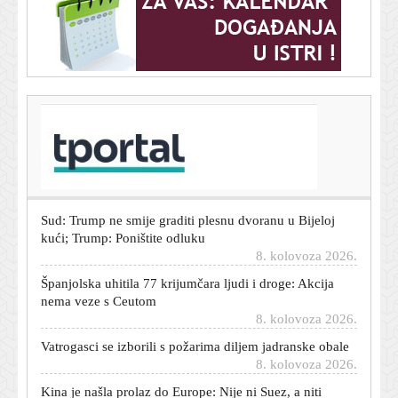
T-portal.hr
SAD odobrile nove sankcije Rusiji: Von der Leyen
oduševljena
8. kolovoza 2026.
Sud: Trump ne smije graditi plesnu dvoranu u Bijeloj
kući; Trump: Poništite odluku
8. kolovoza 2026.
Španjolska uhitila 77 krijumčara ljudi i droge: Akcija
nema veze s Ceutom
8. kolovoza 2026.
Vatrogasci se izborili s požarima diljem jadranske obale
8. kolovoza 2026.
Kina je našla prolaz do Europe: Nije ni Suez, a niti
Hormuz