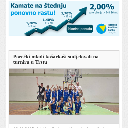
Porečki mladi košarkaši sudjelovali na
turniru u Trstu