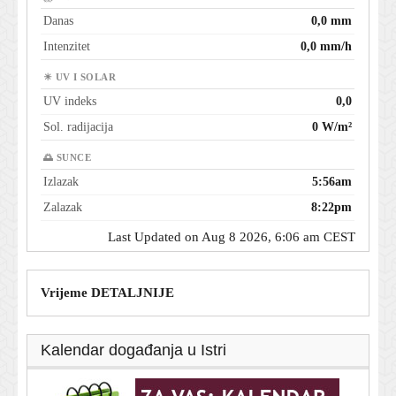
Danas
0,0 mm
Intenzitet
0,0 mm/h
☀ UV I SOLAR
UV indeks
0,0
Sol. radijacija
0 W/m²
🌅 SUNCE
Izlazak
5:56am
Zalazak
8:22pm
Last Updated on Aug 8 2026, 6:06 am CEST
Vrijeme DETALJNIJE
Kalendar događanja u Istri