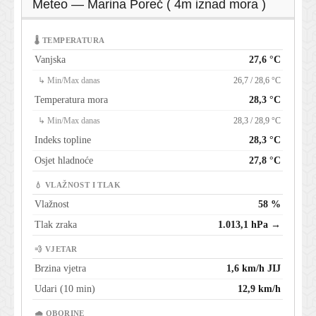
Meteo — Marina Poreč ( 4m iznad mora )
🌡 TEMPERATURA
Vanjska
27,6 °C
↳ Min/Max danas
26,7 / 28,6 °C
Temperatura mora
28,3 °C
↳ Min/Max danas
28,3 / 28,9 °C
Indeks topline
28,3 °C
Osjet hladnoće
27,8 °C
💧 VLAŽNOST I TLAK
Vlažnost
58 %
Tlak zraka
1.013,1 hPa →
💨 VJETAR
Brzina vjetra
1,6 km/h JIJ
Udari (10 min)
12,9 km/h
🌧 OBORINE