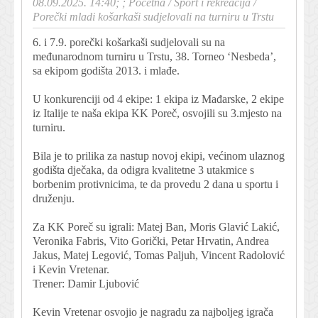
08.09.2025. 14:40; ;
Početna
/
Sport i rekreacija
/
Porečki mladi košarkaši sudjelovali na turniru u Trstu
6. i 7.9. porečki košarkaši sudjelovali su na
međunarodnom turniru u Trstu, 38. Torneo ‘Nesbeda’,
sa ekipom godišta 2013. i mlađe.
U konkurenciji od 4 ekipe: 1 ekipa iz Mađarske, 2 ekipe
iz Italije te naša ekipa KK Poreč, osvojili su 3.mjesto na
turniru.
Bila je to prilika za nastup novoj ekipi, većinom ulaznog
godišta dječaka, da odigra kvalitetne 3 utakmice s
borbenim protivnicima, te da provedu 2 dana u sportu i
druženju.
Za KK Poreč su igrali: Matej Ban, Moris Glavić Lakić,
Veronika Fabris, Vito Gorički, Petar Hrvatin, Andrea
Jakus, Matej Legović, Tomas Paljuh, Vincent Radolović
i Kevin Vretenar.
Trener: Damir Ljubović
Kevin Vretenar osvojio je nagradu za najboljeg igrača