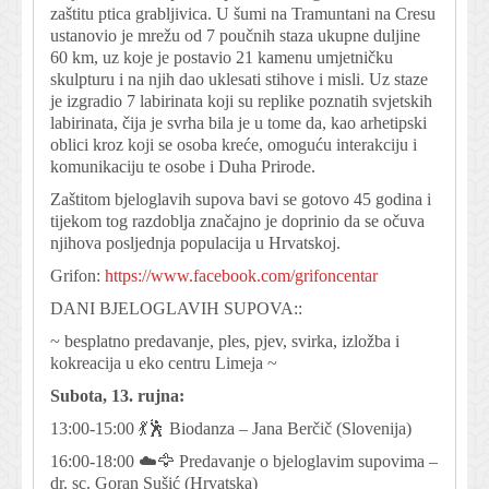
zaštitu ptica grabljivica. U šumi na Tramuntani na Cresu
ustanovio je mrežu od 7 poučnih staza ukupne duljine
60 km, uz koje je postavio 21 kamenu umjetničku
skulpturu i na njih dao uklesati stihove i misli. Uz staze
je izgradio 7 labirinata koji su replike poznatih svjetskih
labirinata, čija je svrha bila je u tome da, kao arhetipski
oblici kroz koji se osoba kreće, omoguću interakciju i
komunikaciju te osobe i Duha Prirode.
Zaštitom bjeloglavih supova bavi se gotovo 45 godina i
tijekom tog razdoblja značajno je doprinio da se očuva
njihova posljednja populacija u Hrvatskoj.
Grifon:
https://www.facebook.com/grifoncentar
DANI BJELOGLAVIH SUPOVA::
~ besplatno predavanje, ples, pjev, svirka, izložba i
kokreacija u eko centru Limeja ~
Subota, 13. rujna:
13:00-15:00 💃🕺 Biodanza – Jana Berčič (Slovenija)
16:00-18:00 ☁️🦅 Predavanje o bjeloglavim supovima –
dr. sc. Goran Sušić (Hrvatska)