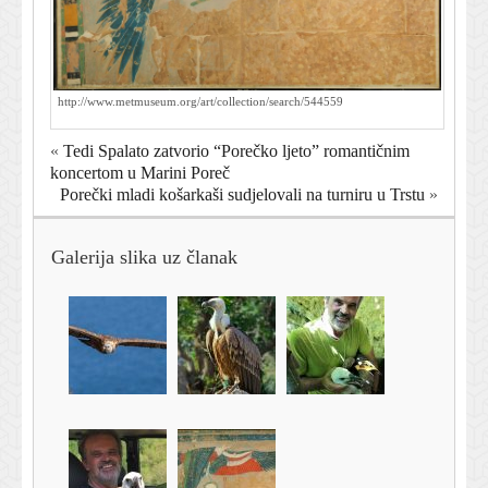
http://www.metmuseum.org/art/collection/search/544559
«
Tedi Spalato zatvorio “Porečko ljeto” romantičnim
koncertom u Marini Poreč
Porečki mladi košarkaši sudjelovali na turniru u Trstu
»
Galerija slika uz članak