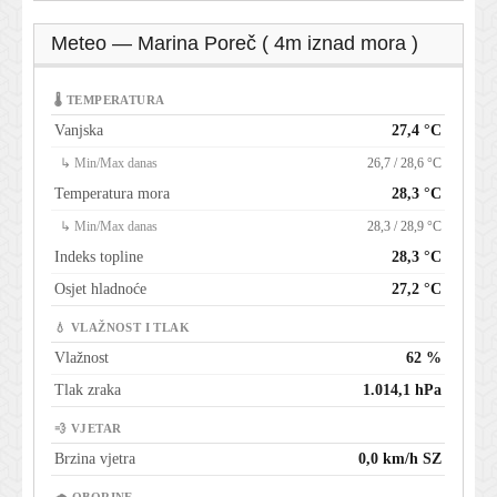
Meteo — Marina Poreč ( 4m iznad mora )
🌡 TEMPERATURA
Vanjska
27,4 °C
↳ Min/Max danas
26,7 / 28,6 °C
Temperatura mora
28,3 °C
↳ Min/Max danas
28,3 / 28,9 °C
Indeks topline
28,3 °C
Osjet hladnoće
27,2 °C
💧 VLAŽNOST I TLAK
Vlažnost
62 %
Tlak zraka
1.014,1 hPa
💨 VJETAR
Brzina vjetra
0,0 km/h SZ