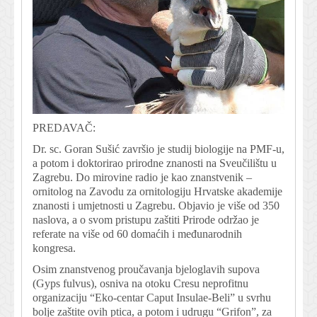
PREDAVAČ:
Dr. sc. Goran Sušić završio je studij biologije na PMF-u,
a potom i doktorirao prirodne znanosti na Sveučilištu u
Zagrebu. Do mirovine radio je kao znanstvenik –
ornitolog na Zavodu za ornitologiju Hrvatske akademije
znanosti i umjetnosti u Zagrebu. Objavio je više od 350
naslova, a o svom pristupu zaštiti Prirode održao je
referate na više od 60 domaćih i međunarodnih
kongresa.
Osim znanstvenog proučavanja bjeloglavih supova
(Gyps fulvus), osniva na otoku Cresu neprofitnu
organizaciju “Eko-centar Caput Insulae-Beli” u svrhu
bolje zaštite ovih ptica, a potom i udrugu “Grifon”, za