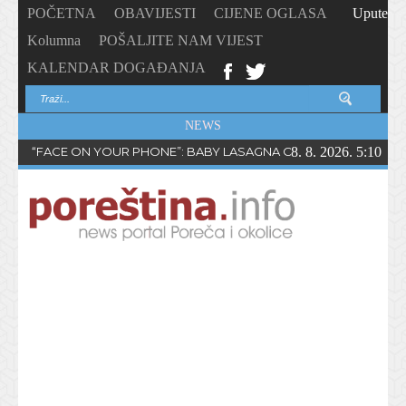
POČETNA
OBAVIJESTI
CIJENE OGLASA
Upute
Kolumna
POŠALJITE NAM VIJEST
KALENDAR DOGAĐANJA
NEWS
“FACE ON YOUR PHONE”: BABY LASAGNA OBJAVIO NOVI SING
8. 8. 2026. 5:10