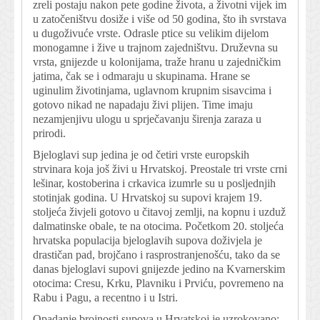
zreli postaju nakon pete godine života, a životni vijek im
u zatočeništvu dosiže i više od 50 godina, što ih svrstava
u dugoživuće vrste. Odrasle ptice su velikim dijelom
monogamne i žive u trajnom zajedništvu. Druževna su
vrsta, gnijezde u kolonijama, traže hranu u zajedničkim
jatima, čak se i odmaraju u skupinama. Hrane se
uginulim životinjama, uglavnom krupnim sisavcima i
gotovo nikad ne napadaju živi plijen. Time imaju
nezamjenjivu ulogu u sprječavanju širenja zaraza u
prirodi.
Bjeloglavi sup jedina je od četiri vrste europskih
strvinara koja još živi u Hrvatskoj. Preostale tri vrste crni
lešinar, kostoberina i crkavica izumrle su u posljednjih
stotinjak godina. U Hrvatskoj su supovi krajem 19.
stoljeća živjeli gotovo u čitavoj zemlji, na kopnu i uzduž
dalmatinske obale, te na otocima. Početkom 20. stoljeća
hrvatska populacija bjeloglavih supova doživjela je
drastičan pad, brojčano i rasprostranjenošću, tako da se
danas bjeloglavi supovi gnijezde jedino na Kvarnerskim
otocima: Cresu, Krku, Plavniku i Prviću, povremeno na
Rabu i Pagu, a recentno i u Istri.
Opadanje brojnosti supova u Hrvatskoj je uzrokovano: