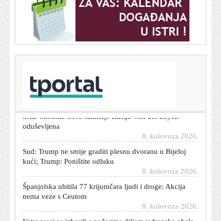
T-portal.hr
Europska autoindustrija povlači očajničke poteze:
Konkurenti postaju partneri?
8. kolovoza 2026.
SAD odobrile nove sankcije Rusiji: Von der Leyen
oduševljena
8. kolovoza 2026.
Sud: Trump ne smije graditi plesnu dvoranu u Bijeloj
kući; Trump: Poništite odluku
8. kolovoza 2026.
Španjolska uhitila 77 krijumčara ljudi i droge: Akcija
nema veze s Ceutom
8. kolovoza 2026.
Vatrogasci se izborili s požarima diljem jadranske obale
8. kolovoza 2026.