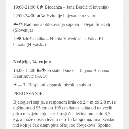
19:00-21:00 💃🕺 Biodanza – Jana Berčič (Slovenija)
22:00-24:00 🔥💫 Sviranje i pjevanje uz vatru
☁️🦅 Radionica oblikovanja supova – Dejan Šmacelj
(Slovenija)
✨👁 izložba slika – Nikola Vučetić alias Falco El
Croata (Hrvatska)
Nedjelja, 14. rujna:
13:00-15:00 🌬🌟 Ecstatic Dance – Tatjana Bushana
Kaurinović (SAD)
👩‍🍳🥦 Besplatni veganski obrok u subotu
PREDAVANJE:
Bjeloglavi sup je, s rasponom krila od 2,4 m do 2,8 m i s
dužinom od 95 cm do 105 cm danas jedna od najvećih
ptica u svijetu koje lete. Prosječna težina mu je do 8,5
kg, a može doseći težinu i do 15 kilograma. Ima izvrstan
vid koji je čak osam puta oštriji od čovjekova. Spolno