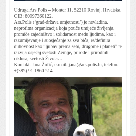
Udruga Ars.Polis – Monter 11, 52210 Rovinj, Hrvatska,
OIB: 80097360122.
Ars.Polis (‘grad-država umjetnosti’) je nevladina,
neprofitna organizacija koja potiče umijeće življenja,
promiče zajedništvo i solidarnost među ljudima, kao i
razumijevanje i suosjećanje za sva bića, re/definira
duhovnost kao “ljubav prema sebi, drugome i planeti” te
razvija osjećaj svetosti Zemlje, prirode i prirodnih
ciklusa, svetosti Života…
Kontakt: Jana Žufić, e-mail:
jana@ars.polis.hr
, telefon:
+(385) 91 1860 514