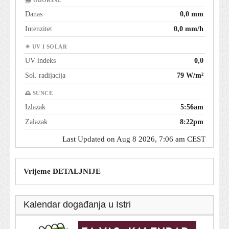
🌧 OBORINE
Danas
0,0 mm
Intenzitet
0,0 mm/h
☀ UV I SOLAR
UV indeks
0,0
Sol. radijacija
79 W/m²
🌅 SUNCE
Izlazak
5:56am
Zalazak
8:22pm
Last Updated on Aug 8 2026, 7:06 am CEST
Vrijeme DETALJNIJE
Kalendar događanja u Istri