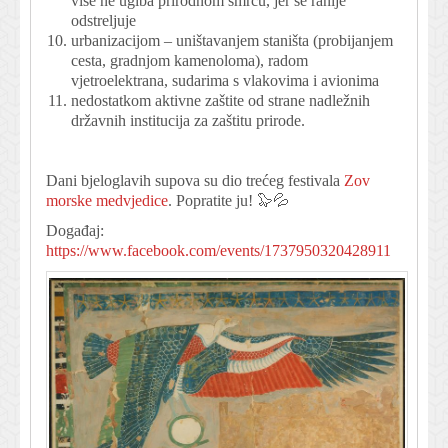
više ne ugiba prirodnom smrću, jer se ranije
odstreljuje
urbanizacijom – uništavanjem staništa (probijanjem
cesta, gradnjom kamenoloma), radom
vjetroelektrana, sudarima s vlakovima i avionima
nedostatkom aktivne zaštite od strane nadležnih
državnih institucija za zaštitu prirode.
Dani bjeloglavih supova su dio trećeg festivala
Zov
morske medvjedice
. Popratite ju! 🦭💦
Događaj:
https://www.facebook.com/events/1737950320428911