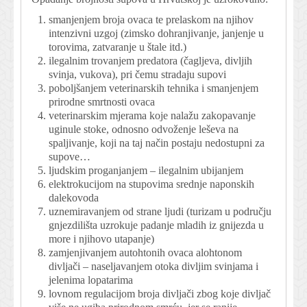
smanjenjem broja ovaca te prelaskom na njihov
intenzivni uzgoj (zimsko dohranjivanje, janjenje u
torovima, zatvaranje u štale itd.)
ilegalnim trovanjem predatora (čagljeva, divljih
svinja, vukova), pri čemu stradaju supovi
poboljšanjem veterinarskih tehnika i smanjenjem
prirodne smrtnosti ovaca
veterinarskim mjerama koje nalažu zakopavanje
uginule stoke, odnosno odvoženje leševa na
spaljivanje, koji na taj način postaju nedostupni za
supove…
ljudskim proganjanjem – ilegalnim ubijanjem
elektrokucijom na stupovima srednje naponskih
dalekovoda
uznemiravanjem od strane ljudi (turizam u području
gnjezdilišta uzrokuje padanje mladih iz gnijezda u
more i njihovo utapanje)
zamjenjivanjem autohtonih ovaca alohtonom
divljači – naseljavanjem otoka divljim svinjama i
jelenima lopatarima
lovnom regulacijom broja divljači zbog koje divljač