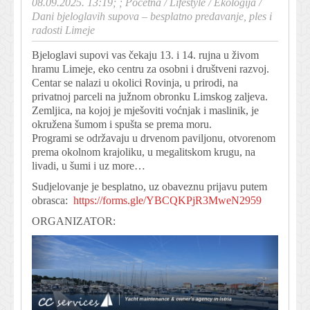
08.09.2025. 13:19; ;
Početna
/
Lifestyle
/
Ekologija
/
Dani bjeloglavih supova – besplatno predavanje, ples i
radosti Limeje
Bjeloglavi supovi vas čekaju 13. i 14. rujna u živom
hramu Limeje, eko centru za osobni i društveni razvoj.
Centar se nalazi u okolici Rovinja, u prirodi, na
privatnoj parceli na južnom obronku Limskog zaljeva.
Zemljica, na kojoj je mješoviti voćnjak i maslinik, je
okružena šumom i spušta se prema moru.
Programi se održavaju u drvenom paviljonu, otvorenom
prema okolnom krajoliku, u megalitskom krugu, na
livadi, u šumi i uz more…
Sudjelovanje je besplatno, uz obaveznu prijavu putem
obrasca:
https://forms.gle/YBCQKPjR3MweN2959
ORGANIZATOR: