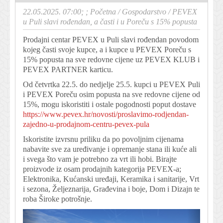
22.05.2025. 07:00; ;
Početna
/
Gospodarstvo
/
PEVEX
u Puli slavi rođendan, a časti i u Poreču s 15% popusta
Prodajni centar PEVEX u Puli slavi rođendan povodom
kojeg časti svoje kupce, a i kupce u PEVEX Poreču s
15% popusta na sve redovne cijene uz PEVEX KLUB i
PEVEX PARTNER karticu.
Od četvrtka 22.5. do nedjelje 25.5. kupci u PEVEX Puli
i PEVEX Poreču osim popusta na sve redovne cijene od
15%, mogu iskoristiti i ostale pogodnosti poput dostave
https://www.pevex.hr/novosti/proslavimo-rodjendan-
zajedno-u-prodajnom-centru-pevex-pula
Iskoristite izvrsnu priliku da po povoljnim cijenama
nabavite sve za uređivanje i opremanje stana ili kuće ali
i svega što vam je potrebno za vrt ili hobi. Birajte
proizvode iz osam prodajnih kategorija PEVEX-a;
Elektronika, Kućanski uređaji, Keramika i sanitarije, Vrt
i sezona, Željeznarija, Građevina i boje, Dom i Dizajn te
roba Široke potrošnje.