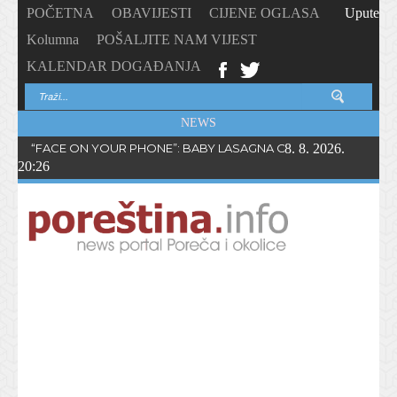
POČETNA
OBAVIJESTI
CIJENE OGLASA
Upute
Kolumna
POŠALJITE NAM VIJEST
KALENDAR DOGAĐANJA
NEWS
“FACE ON YOUR PHONE”: BABY LASAGNA OBJAVIO NOVI SING
8. 8. 2026.
20:26