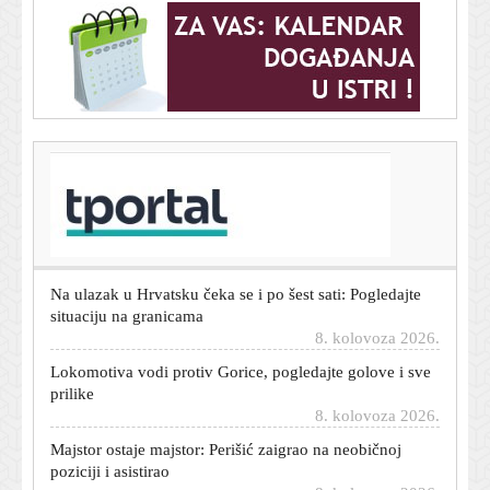
T-portal.hr
Hajduk objavio zanimljive brojke: Evo tko najviše trči, a
tko je najbrži
8. kolovoza 2026.
Na ulazak u Hrvatsku čeka se i po šest sati: Pogledajte
situaciju na granicama
8. kolovoza 2026.
Lokomotiva vodi protiv Gorice, pogledajte golove i sve
prilike
8. kolovoza 2026.
Majstor ostaje majstor: Perišić zaigrao na neobičnoj
poziciji i asistirao
8. kolovoza 2026.