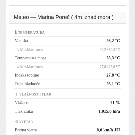
Meteo — Marina Poreč ( 4m iznad mora )
🌡 TEMPERATURA
Vanjska
26,2 °C
↳ Min/Max danas
26,2 / 30,5 °C
Temperatura mora
28,3 °C
↳ Min/Max danas
27,8 / 28,9 °C
Indeks topline
27,8 °C
Osjet hladnoće
26,1 °C
💧 VLAŽNOST I TLAK
Vlažnost
71 %
Tlak zraka
1.015,8 hPa
💨 VJETAR
Brzina vjetra
0,0 km/h JIJ