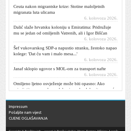
Ceuta nakon migrantske krize: Stotine maloljetnih
migranata luta ulicama
6. kolovoza 2026.
Dalić slaže hrvatsku koloniju u Emiratima: Pridružuje
mu se jedan od omiljenih Vatrenih, ali i Igor Bišćan
6. kolovoza 2026.
Šef vukovarskog SDP-a napustio stranku, žestoko napao
kolege: 'Dat ću vam i malo mesa...'
6. kolovoza 2026.
Janaf sklopio ugovor s MOL-om za transport nafte
6. kolovoza 2026.
Omiljeno ljetno osvježenje može biti opasno: Ako
primijetite ove znakove, lubenicu odmah bacite u smeće
6. kolovoza 2026.
Kraj rata u Ukrajini sve bliže? Profesor iz Japana iznio
hladnu računicu i izdvojio jednu europsku zemlju
Impressum
6. kolovoza 2026.
Pošaljite nam vijest
CIJENE OGLAŠAVANJA
Realov veliki transfer ovisi o jednom igraču: Zahuktava
se napeta utrka