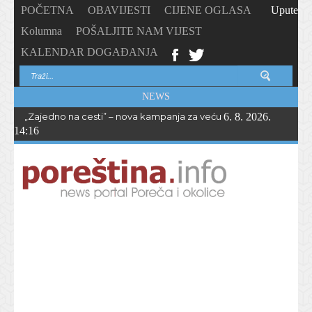
POČETNA
OBAVIJESTI
CIJENE OGLASA
Upute
Kolumna
POŠALJITE NAM VIJEST
KALENDAR DOGAĐANJA
NEWS
„Zajedno na cesti” – nova kampanja za veću sigurnost biciklista i 
6. 8. 2026.
14:16