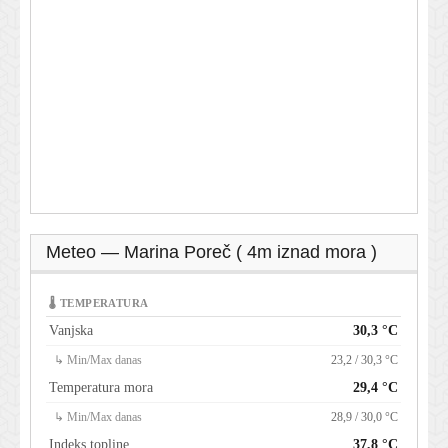
Meteo — Marina Poreč ( 4m iznad mora )
🌡 TEMPERATURA
Vanjska
30,3 °C
↳ Min/Max danas
23,2 / 30,3 °C
Temperatura mora
29,4 °C
↳ Min/Max danas
28,9 / 30,0 °C
Indeks topline
37,8 °C