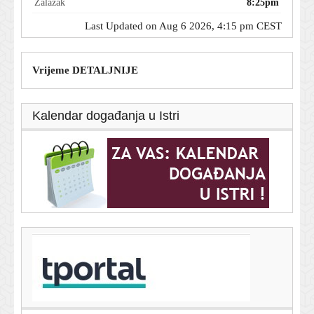
Zalazak
8:25pm
Last Updated on Aug 6 2026, 4:15 pm CEST
Vrijeme DETALJNIJE
Kalendar događanja u Istri
T-portal.hr
Vrtoglavi iznos: Otkriveno što je Arsenal spreman
ponuditi Viniciusu
6. kolovoza 2026.