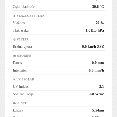
Osjet hladnoće
30,6 °C
💧 VLAŽNOST I TLAK
Vlažnost
79 %
Tlak zraka
1.011,3 hPa
💨 VJETAR
Brzina vjetra
0,0 km/h ZSZ
🌧 OBORINE
Danas
0,0 mm
Intenzitet
0,0 mm/h
☀ UV I SOLAR
UV indeks
2,1
Sol. radijacija
568 W/m²
🌅 SUNCE
Izlazak
5:54am