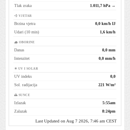
Tlak zraka
1.011,7 hPa →
💨 VJETAR
Brzina vjetra
0,0 km/h IJ
Udari (10 min)
1,6 km/h
🌧 OBORINE
Danas
0,0 mm
Intenzitet
0,0 mm/h
☀ UV I SOLAR
UV indeks
0,0
Sol. radijacija
221 W/m²
🌅 SUNCE
Izlazak
5:55am
Zalazak
8:24pm
Last Updated on Aug 7 2026, 7:46 am CEST