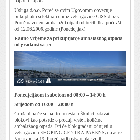
papira i najlona.
Usluga d.o.o. Poreč se ovim Ugovorom obvezuje
prikupljati i selektirati u ime veletrgovine CISS d.o.o.
Poreč navedeni ambalažni otpad od trećih lica počevši
od 12.06.2006.godine (Ponedejljak).
Radno vrijeme za prikupljanje ambalažnog otpada
od građanstva je:
Ponedjeljkom i subotom od 08:00 – 14:00 h
Srijedom od 16:00 – 20:00 h
Građanima će se na licu mjesta u Školjci izdavati
blokovi kao potvrde o predaji vrste i količine
ambalažnog otpada. Isti će blok građani odnijeti u
veletrgovinu SHOPING CENTRA PARENS, na adresi
Vukovarska 19, Poreč, radi ostvarenja svojih