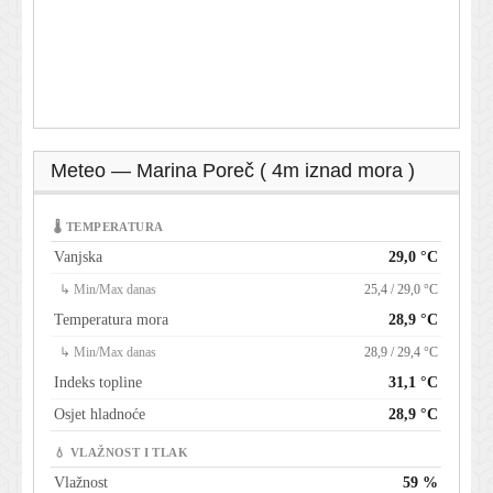
Meteo — Marina Poreč ( 4m iznad mora )
🌡 TEMPERATURA
Vanjska
29,0 °C
↳ Min/Max danas
25,4 / 29,0 °C
Temperatura mora
28,9 °C
↳ Min/Max danas
28,9 / 29,4 °C
Indeks topline
31,1 °C
Osjet hladnoće
28,9 °C
💧 VLAŽNOST I TLAK
Vlažnost
59 %