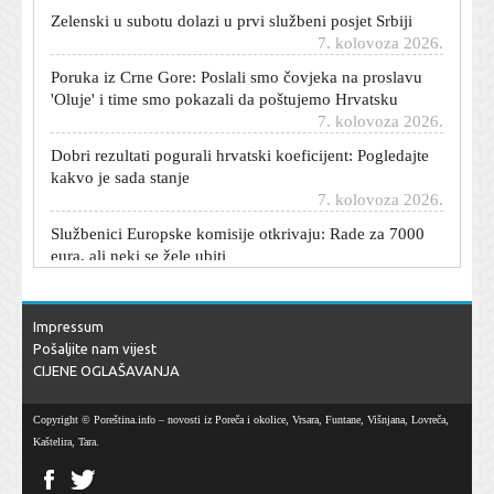
Zelenski u subotu dolazi u prvi službeni posjet Srbiji
7. kolovoza 2026.
Poruka iz Crne Gore: Poslali smo čovjeka na proslavu
'Oluje' i time smo pokazali da poštujemo Hrvatsku
7. kolovoza 2026.
Dobri rezultati pogurali hrvatski koeficijent: Pogledajte
kakvo je sada stanje
7. kolovoza 2026.
Službenici Europske komisije otkrivaju: Rade za 7000
eura, ali neki se žele ubiti
7. kolovoza 2026.
Nakon svega što su prošli, ovo je pobjeda koju Hajduku
ne treba umanjivati
Impressum
7. kolovoza 2026.
Pošaljite nam vijest
CIJENE OGLAŠAVANJA
Sanja Vejnović: 'Vrlo rano sam shvatila da moram
ozbiljno raditi na sebi i tako razbijati predrasude o
lijepim glumicama'
Copyright © Poreština.info – novosti iz Poreča i okolice, Vrsara, Funtane, Višnjana, Lovreča,
7. kolovoza 2026.
Kaštelira, Tara.
Evo što je Žalgirisov trener poručio nakon visokog