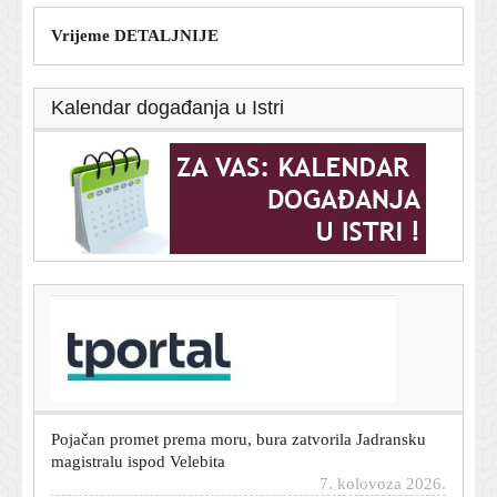
Vrijeme DETALJNIJE
Kalendar događanja u Istri
T-portal.hr
Rijekin heroj donio pobjedu majstorijom, a onda
poručio: 'Nisam zadovoljan'
7. kolovoza 2026.
Pojačan promet prema moru, bura zatvorila Jadransku
magistralu ispod Velebita
7. kolovoza 2026.