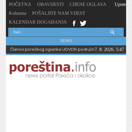
POČETNA
OBAVIJESTI
CIJENE OGLASA
Upute
Kolumna
POŠALJITE NAM VIJEST
KALENDAR DOGAĐANJA
NEWS
Članovi porečkog ogranka UDVDR-podružnice Istarske županije
7. 8. 2026. 5:47