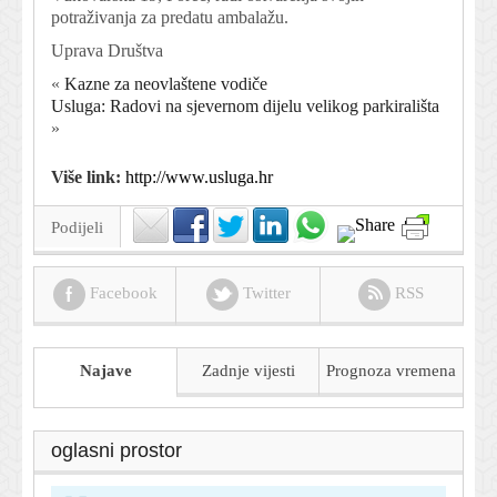
potraživanja za predatu ambalažu.
Uprava Društva
«
Kazne za neovlaštene vodiče
Usluga: Radovi na sjevernom dijelu velikog parkirališta
»
Više link:
http://www.usluga.hr
Podijeli
Facebook
Twitter
RSS
Najave
Zadnje vijesti
Prognoza
vremena
oglasni prostor