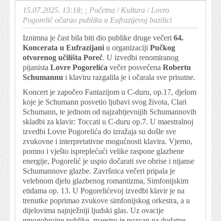
15.07.2025. 13:18; ;
Početna
/
Kultura
/
Lovro
Pogorelić očarao publiku u Eufrazijevoj bazilici
Iznimna je čast bila biti dio publike druge večeri
64.
Koncerata u Eufrazijani
u organizaciji
Pučkog
otvorenog učilišta Poreč
. U izvedbi renomiranog
pijanista
Lovre Pogorelića
večer posvećena
Robertu
Schumannu
i klaviru razgalila je i očarala sve prisutne.
Koncert je započeo Fantazijom u C-duru, op.17, djelom
koje je Schumann posvetio ljubavi svog života, Clari
Schumann, te jednom od najzahtjevnijih Schumannovih
skladbi za klavir: Toccati u C-duru op.7. U maestralnoj
izvedbi Lovre Pogorelića do izražaja su došle sve
zvukovne i interpretativne mogućnosti klavira. Vjerno,
pomno i vješto ispreplećući velike raspone glazbene
energije, Pogorelić je uspio dočarati sve obrise i nijanse
Schumannove glazbe. Završnica večeri pripala je
velebnom djelu glazbenog romantizma, Simfonijskim
etidama op. 13. U Pogorelićevoj izvedbi klavir je na
trenutke poprimao zvukove simfonijskog orkestra, a u
dijelovima najnježniji ljudski glas. Uz ovacije
mnogobrojne publike, maestro je pozvan na dodatne