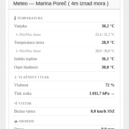
Meteo — Marina Poreč ( 4m iznad mora )
🌡 TEMPERATURA
Vanjska
30,2 °C
↳ Min/Max danas
25,4 / 31,1 °C
Temperatura mora
28,9 °C
↳ Min/Max danas
28,9 / 30,0 °C
Indeks topline
36,1 °C
Osjet hladnoće
30,0 °C
💧 VLAŽNOST I TLAK
Vlažnost
72 %
Tlak zraka
1.011,7 hPa →
💨 VJETAR
Brzina vjetra
0,0 km/h SSZ
🌧 OBORINE