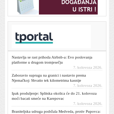
T-portal.hr
Zara ima suknju koja spašava svaki ljetni stajling, a stoji
manje od 40 eura
7. kolovoza 2026.
Nastavlja se rast prihoda Airbnb-a: Evo poslovanja
platforme u drugom tromjesečju
7. kolovoza 2026.
Zaboravio suprugu na granici i nastavio prema
Njemačkoj: Shvatio tek kilometrima kasnije
7. kolovoza 2026.
Ipak produljenje: Splitska okolica će do 21. kolovoza
moći bacati smeće na Karepovac
7. kolovoza 2026.
Braniteljska udruga podržala Medveda, protiv Pupovca:
Prokomentirali pojedine povike na Oluji