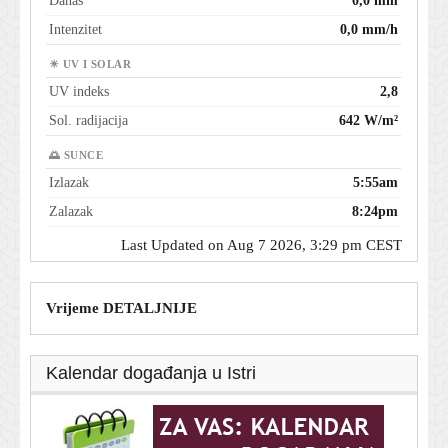
Danas
0,0 mm
Intenzitet
0,0 mm/h
☀ UV I SOLAR
UV indeks
2,8
Sol. radijacija
642 W/m²
🌅 SUNCE
Izlazak
5:55am
Zalazak
8:24pm
Last Updated on Aug 7 2026, 3:29 pm CEST
Vrijeme DETALJNIJE
Kalendar događanja u Istri