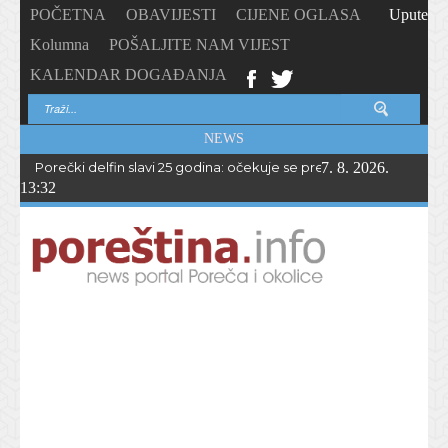
POČETNA
OBAVIJESTI
CIJENE OGLASA
Upute
Kolumna
POŠALJITE NAM VIJEST
KALENDAR DOGAĐANJA
NEWS
Porečki delfin slavi 25 godina: očekuje se preko 1.700 sudionika 
7. 8. 2026.
13:32