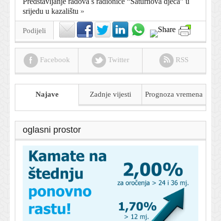
Predstavljanje radova s radionice “Saturnova djeca” u
srijedu u kazalištu
»
Podijeli
Facebook
Twitter
RSS
Najave
Zadnje vijesti
Prognoza
vremena
oglasni prostor