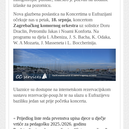
izlaske na pozornicu.
Nova glazbena poslastica na Koncertima u Eufrazijani
očekuje nas u petak,
18. srpnja
, koncertom
Zagrebačkog komornog orkestra
uz solistice Doru
Draclin, Petromilu Jakas i Noami Konforta. Na
programu su djela I. Albeniza, J. S. Bacha, K. Odaka,
W. A Mozarta, J. Masseneta i L. Boccherinija.
Ulaznice su dostupne na internetskom rezervacijskom
sustavu rezervacije-poup.hr te na ulazu u Eufrazijevu
baziliku jedan sat prije početka koncerta.
«
Prijedlog liste reda prvenstva upisa djece u dječje
vrtiće za pedagošku 2025./2026. godinu