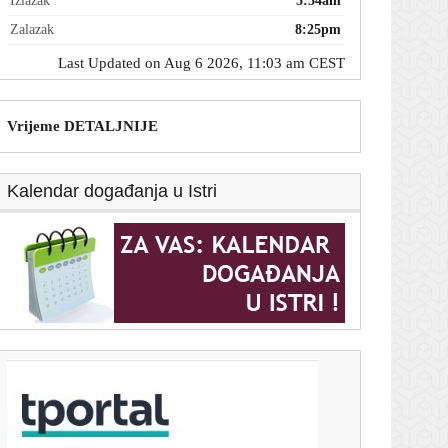
Izlazak
5:54am
Zalazak
8:25pm
Last Updated on Aug 6 2026, 11:03 am CEST
Vrijeme DETALJNIJE
Kalendar događanja u Istri
T-portal.hr
Mike Tyson otkrio koji ga aktivni boksač najviše
podsjeća na njega: 'Dolazi s lošim namjerama'
6. kolovoza 2026.