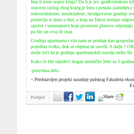
Ima li tome uopće kraja? Da li je tzv. građevinskom lo
osnovni razlog zbog kojeg je Istra i postala zanimljiva s
nekoordinirane, neusklađene, neodgovorne gradnje svega
postavlja iz dana u dan, a koja na žalost nemaju odgovo
uprave i samouprave koje prostorne planove mijenjaju i 
pa bio on ovaj ili onaj.
Gradnja apartmana i vila nam se prodaje kao gospodars
pojedinu tvrtku, dok se objekat ne završi. A dalje ? O
može reći da je gradnja apartmanskih naselja nešto što
Kako će biti slijedeći slogan turističke Istre za 5 godina
-porestina.info-
«
Predstavljen projekt suradnje pulskog Fakulteta eko
Ev
Podijeli