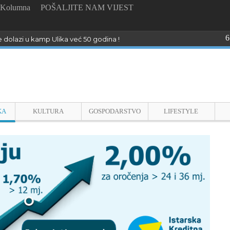
Kolumna
POŠALJITE NAM VIJEST
6
e dolazi u kamp Ulika već 50 godina !
KA
KULTURA
GOSPODARSTVO
LIFESTYLE