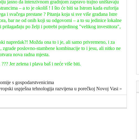
biju jasno da intenzivnom gradnjom zapravo trajno uništavaju
trancima – a to je okoliš ! I što će biti sa Istrom kada euforija
 i svačega prestane ? Pitanja koja si sve više građana Istre
ra, bar ne od onih koji su odgovorni – a to su jedinice lokalne
prilagađaju po želji i potrebi pojedinog "velikog investitora",
ki napredak?! Možda ona to i je, ali samo privremeno, i za
K, zgrade poslovno-stambene kombinacije to i jesu, ali nitko ne
 otvara nova radna mjesta.
 ??? Jer zelena i plava baš i neće više biti.
nomije s gospodarstvenicima
ropski uspješna tehnologija razvijena u porečkoj Novoj Vasi
»