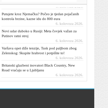
Putujete kroz Njemačku? Počeo je tjedan pojačanih
kontrola brzine, kazne idu do 800 eura
6. kolovoza 2026.
Novi udar duboko u Rusiji: Meta čovjek važan za
Putinov ratni stroj
6. kolovoza 2026.
Varšava opet diže tenzije, Tusk pod paljbom zbog
Zelenskog: Skupite hrabrost i potpišite to!
6. kolovoza 2026.
Britanski glazbeni inovatori Black Country, New
Road vraćaju se u Ljubljanu
6. kolovoza 2026.
Hommage gradovima Europe: U Crikvenici se
večeras otvara zanimljiva izložba
6. kolovoza 2026.
Thompson objavio detalje prodaje za veliki
humanitarni koncert u Vukovaru
6. kolovoza 2026.