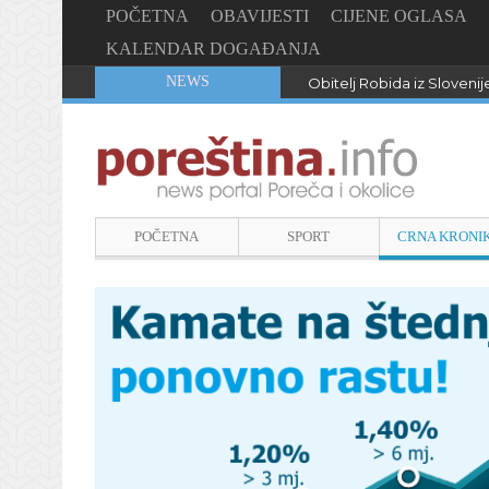
POČETNA
OBAVIJESTI
CIJENE OGLASA
KALENDAR DOGAĐANJA
NEWS
Obitelj Robida iz Slovenij
POČETNA
SPORT
CRNA KRONI