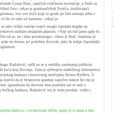
 načelnik Goran Buić, zatečeni veličinom investicije, u čudu su
? Nikad čuo«, rekao je gradonačelnik Poreča, izražavajući
a prostora. Sve ove kuće koje se grade po Istri nemaju ništa s
t to što se rade od kamena«, rekao je.
se tako veliko naselje uopće moglo izgraditi negdje na
i pokriven nužnim detaljnim planom. »Nije mi baš jasno gdje bi
 čini mi se, ne i tako prostranoga«, rekao je Buić. Istaknuo je
 prije ne dozna, jer potrebne dozvole, iako ih izdaje županijski
uglasnost.
i Drago Radolović, našli su se u središtu zanimanja prilikom
ih kuća kraj Rovinja. Tada je rješenjem nadležnog ministarstva
sticijskog bankara i burzovnog stručnjaka Renea Rieflera. U
enja izjavio da je bespravnu gradnju započeo nakon što mu je
ine, garantirala da dozvole nisu potrebne jer se radi o
og bečkog bankara, Radolović mu je osim prodaje, vodio i
naselja duhova, i svemu tome slično, jasno je iz dana u dan.