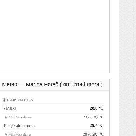
Meteo — Marina Poreč ( 4m iznad mora )
🌡 TEMPERATURA
Vanjska
28,6 °C
↳ Min/Max danas
23,2 / 28,7 °C
Temperatura mora
29,4 °C
↳ Min/Max danas
28,9 / 29,4 °C