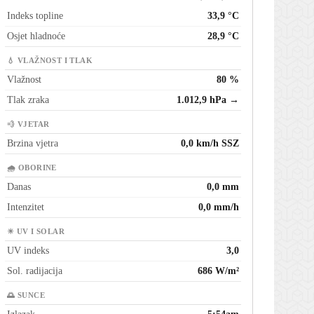
Indeks topline
33,9 °C
Osjet hladnoće
28,9 °C
💧 VLAŽNOST I TLAK
Vlažnost
80 %
Tlak zraka
1.012,9 hPa →
💨 VJETAR
Brzina vjetra
0,0 km/h SSZ
🌧 OBORINE
Danas
0,0 mm
Intenzitet
0,0 mm/h
☀ UV I SOLAR
UV indeks
3,0
Sol. radijacija
686 W/m²
🌅 SUNCE