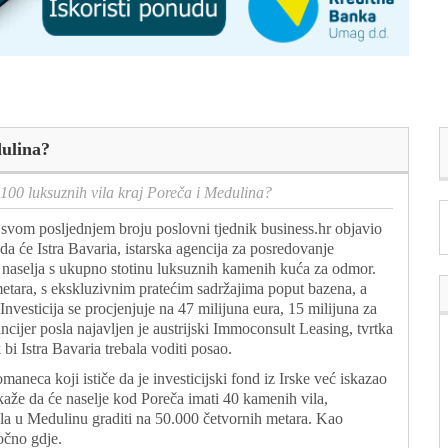
dulina?
100 luksuznih vila kraj Poreča i Medulina?
svom posljednjem broju poslovni tjednik business.hr objavio
 da će Istra Bavaria, istarska agencija za posredovanje
 naselja s ukupno stotinu luksuznih kamenih kuća za odmor.
metara, s ekskluzivnim pratećim sadržajima poput bazena, a
nvesticija se procjenjuje na 47 milijuna eura, 15 milijuna za
cijer posla najavljen je austrijski Immoconsult Leasing, tvrtka
bi Istra Bavaria trebala voditi posao.
neca koji ističe da je investicijski fond iz Irske već iskazao
aže da će naselje kod Poreča imati 40 kamenih vila,
ila u Medulinu graditi na 50.000 četvornih metara. Kao
točno gdje.