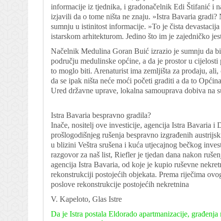
informacije iz tjednika, i gradonačelnik Edi Štifanić i
izjavili da o tome ništa ne znaju. »Istra Bavaria gradi
sumnju u istinitost informacije. »To je čista devastacij
istarskom arhitekturom. Jedino što im je zajedničko jes
Načelnik Medulina Goran Buić izrazio je sumnju da bi 
području medulinske općine, a da je prostor u cijelost
to moglo biti. Arenaturist ima zemljišta za prodaju, ali,
da se ipak ništa neće moći početi graditi a da to Općina
Ured državne uprave, lokalna samouprava dobiva na s
Istra Bavaria bespravno gradila?
Inače, nositelj ove investicije, agencija Istra Bavaria 
prošlogodišnjeg rušenja bespravno izgrađenih austrijsk
u blizini Veštra srušena i kuća utjecajnog bečkog inve
razgovor za naš list, Riefler je tjedan dana nakon ruš
agencija Istra Bavaria, od koje je kupio ruševne nekretn
rekonstrukciji postojećih objekata. Prema riječima ov
poslove rekonstrukcije postojećih nekretnina
V. Kapeloto, Glas Istre
Da je Istra postala Eldorado apartmanizacije, građenja 