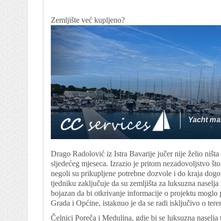
Zemljište već kupljeno?
Drago Radolović iz Istra Bavarije jučer nije želio ništa 
sljedećeg mjeseca. Izrazio je pritom nezadovoljstvo što 
negoli su prikupljene potrebne dozvole i do kraja dogo
tjedniku zaključuje da su zemljišta za luksuzna naselja 
bojazan da bi otkrivanje informacije o projektu moglo po
Grada i Općine, istaknuo je da se radi isključivo o teren
Čelnici Poreča i Medulina, gdje bi se luksuzna naselja t