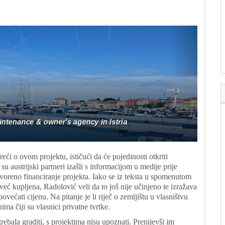
reći o ovom projektu, ističući da će pojedinosti otkriti
su austrijski partneri izašli s informacijom u medije prije
voreno financiranje projekta. Iako se iz teksta u spomenutom
već kupljena, Radolović veli da to još nije učinjeno te izražava
većati cijenu. Na pitanje je li riječ o zemljištu u vlasništvu
ima čiji su vlasnici privatne tvrtke.
rebala graditi, s projektima nisu upoznati. Prenijevši im