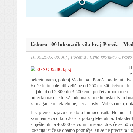
Uskoro 100 luksuznih vila kraj Poreča i Me
10.06.2006. 00:00; ;
Početna
/
Crna kronika
/
Uskoro 
U 
je
nekretninama, pokraj Medulina i Poreča podignuti dva
Kuće bi trebale biti veličine od 250 do 300 četvornih 
stajale bi od 2.800 do 3.500 eura po četvornom metru. I
porečko naselje te 32 milijuna za medulinsko. Kao finan
za ulaganje u nekretnine, u vlasništvu Volksbanka, dok 
List prenosi izjavu direktora Immoconsulta Helmuta Toma
zanimanje za otkup 20 vila pokraj Medulina. Također k
smještenih na 46.000 četvornih metara, dok će se 60 v
lokacija ističe se obalno područje, ali se ne precizira i 