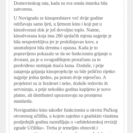
Domovinskog rata, kada su sva ostala istarska bila
zatvorena.
U Novigradu se kinopredstave već dvije godine
održavaju samo ljeti, u ljetnom kinu i koji put u
kinodvorani dok je još dovoljno toplo. Naime,
kinodvorana koja ima 280 sjedaćih mjesta najprije je
bila neupotrebljiva jer je prokišnjavao krov, a
unutrašnjost bila derutna i opasna. Kada je to
popravljeno pokazalo se da ne funkcionira grijanje u
dvorani, pa je u ovogodišnjem proračunu za to
predviđeno stotinjak tisuća kuna. Doduše, i prije
zatajenja grijanja kinoprojekcije su bile prilično rijetke:
najprije jedna tjedno, pa potom dvije mjesečno. A
projektori su iz šezdeset i neke, doduše redovito ih
servisiraju, a prije nekoliko godina kupljeno je novo
platno, ali distributeri upozoravaju na promjenu
standarda.
Novigradsko kino također funkcionira u okviru Pučkog
otvorenog učilišta, u kojem zajedno s gradskim vlastima
posljednjih godina razmišljaju o »arhitektonskoj reviziji
zgrade Učilišta«. Treba je temeljito obnoviti i