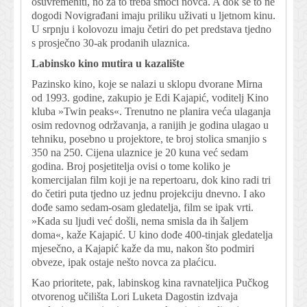
osuvremeniti, no za to treba smoći novca. A dok se to ne
dogodi Novigrađani imaju priliku uživati u ljetnom kinu.
U srpnju i kolovozu imaju četiri do pet predstava tjedno
s prosječno 30-ak prodanih ulaznica.
Labinsko kino mutira u kazalište
Pazinsko kino, koje se nalazi u sklopu dvorane Mirna
od 1993. godine, zakupio je Edi Kajapić, voditelj Kino
kluba »Twin peaks«. Trenutno ne planira veća ulaganja
osim redovnog održavanja, a ranijih je godina ulagao u
tehniku, posebno u projektore, te broj stolica smanjio s
350 na 250. Cijena ulaznice je 20 kuna već sedam
godina. Broj posjetitelja ovisi o tome koliko je
komercijalan film koji je na repertoaru, dok kino radi tri
do četiri puta tjedno uz jednu projekciju dnevno. I ako
dođe samo sedam-osam gledatelja, film se ipak vrti.
»Kada su ljudi već došli, nema smisla da ih šaljem
doma«, kaže Kajapić. U kino dođe 400-tinjak gledatelja
mjesečno, a Kajapić kaže da mu, nakon što podmiri
obveze, ipak ostaje nešto novca za plaćicu.
Kao prioritete, pak, labinskog kina ravnateljica Pučkog
otvorenog učilišta Lori Luketa Dagostin izdvaja