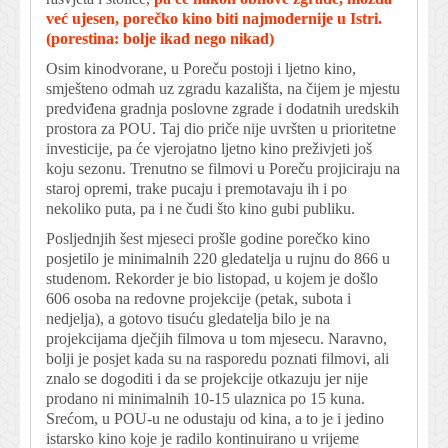
već ujesen, porečko kino biti najmodernije u Istri.
(porestina: bolje ikad nego nikad)
Osim kinodvorane, u Poreču postoji i ljetno kino,
smješteno odmah uz zgradu kazališta, na čijem je mjestu
predviđena gradnja poslovne zgrade i dodatnih uredskih
prostora za POU. Taj dio priče nije uvršten u prioritetne
investicije, pa će vjerojatno ljetno kino preživjeti još
koju sezonu. Trenutno se filmovi u Poreču projiciraju na
staroj opremi, trake pucaju i premotavaju ih i po
nekoliko puta, pa i ne čudi što kino gubi publiku.
Posljednjih šest mjeseci prošle godine porečko kino
posjetilo je minimalnih 220 gledatelja u rujnu do 866 u
studenom. Rekorder je bio listopad, u kojem je došlo
606 osoba na redovne projekcije (petak, subota i
nedjelja), a gotovo tisuću gledatelja bilo je na
projekcijama dječjih filmova u tom mjesecu. Naravno,
bolji je posjet kada su na rasporedu poznati filmovi, ali
znalo se dogoditi i da se projekcije otkazuju jer nije
prodano ni minimalnih 10-15 ulaznica po 15 kuna.
Srećom, u POU-u ne odustaju od kina, a to je i jedino
istarsko kino koje je radilo kontinuirano u vrijeme