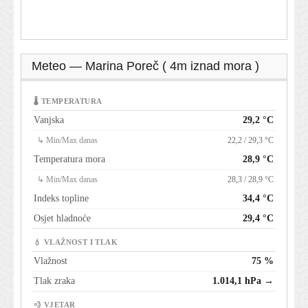
Meteo — Marina Poreč ( 4m iznad mora )
🌡 TEMPERATURA
Vanjska
29,2 °C
↳ Min/Max danas
22,2 / 29,3 °C
Temperatura mora
28,9 °C
↳ Min/Max danas
28,3 / 28,9 °C
Indeks topline
34,4 °C
Osjet hladnoće
29,4 °C
💧 VLAŽNOST I TLAK
Vlažnost
75 %
Tlak zraka
1.014,1 hPa →
💨 VJETAR