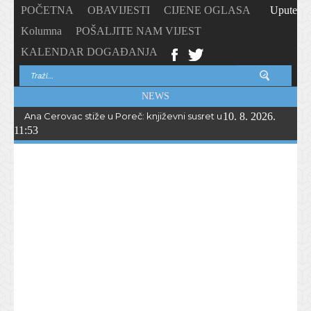
POČETNA
OBAVIJESTI
CIJENE OGLASA
Upute
Kolumna
POŠALJITE NAM VIJEST
KALENDAR DOGAĐANJA
NEWS
Ana Cerovac stiže u Poreč: književni susret uz povijest, legende i
10. 8. 2026.
11:53