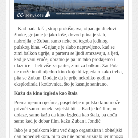
– Kad pada kiša, strop prokišnjava, otpadaju dijelovi
žbuke, grijanje je jako loše, dovod plina je slab,
nabrojila je Zuban samo neke od tegoba jedinog
pulskog kina. »Grijanje je slabo napravljeno, kad se
zimi balkon ugrije, u parteru se ljudi smrzavaju, a ljeti,
kad je vani vruće, obratno je pa im tako prodajemo i
ulaznice – ljeti više za parter, zimi za balkon. Zar Pula
ne može imati nijedno kino koje bi izgledalo kako treba,
pita se Zuban. Dodaje da je prije nekoliko godina
eksplodirala i kotlovnica, što je kasnije sanirano.
Kažu da kino izgleda kao štala
Prema njenim riječima, posjetitelje u pulsko kino može
privući samo poneki svjetski hit. – Kad je loš film, ne
dolaze, samo kažu da kino izgleda kao štala, pa dođu
samo kad je dobar film, kažu Zuban i Jondić.
Iako je u pulskom kinu već dugo organiziran i obiteljski
dan ponedjeljkom, ni to ga nije populariziralo jer mnogo