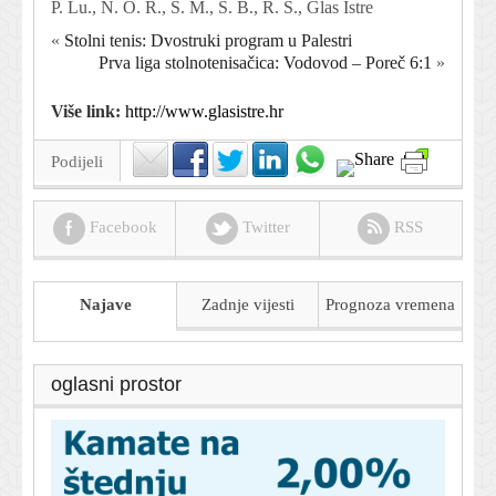
P. Lu., N. O. R., S. M., S. B., R. S., Glas Istre
«
Stolni tenis: Dvostruki program u Palestri
Prva liga stolnotenisačica: Vodovod – Poreč 6:1
»
Više link:
http://www.glasistre.hr
Podijeli
Facebook
Twitter
RSS
Najave
Zadnje vijesti
Prognoza
vremena
oglasni prostor