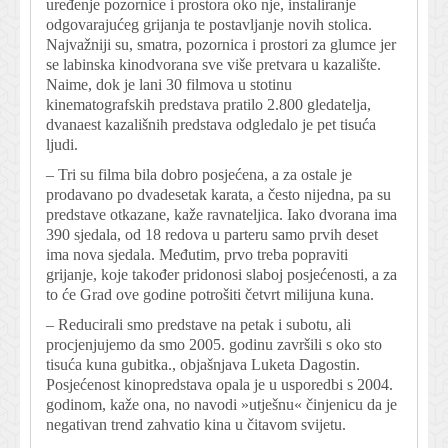
uređenje pozornice i prostora oko nje, instaliranje
odgovarajućeg grijanja te postavljanje novih stolica.
Najvažniji su, smatra, pozornica i prostori za glumce jer
se labinska kinodvorana sve više pretvara u kazalište.
Naime, dok je lani 30 filmova u stotinu
kinematografskih predstava pratilo 2.800 gledatelja,
dvanaest kazališnih predstava odgledalo je pet tisuća
ljudi.
– Tri su filma bila dobro posjećena, a za ostale je
prodavano po dvadesetak karata, a često nijedna, pa su
predstave otkazane, kaže ravnateljica. Iako dvorana ima
390 sjedala, od 18 redova u parteru samo prvih deset
ima nova sjedala. Međutim, prvo treba popraviti
grijanje, koje također pridonosi slaboj posjećenosti, a za
to će Grad ove godine potrošiti četvrt milijuna kuna.
– Reducirali smo predstave na petak i subotu, ali
procjenjujemo da smo 2005. godinu završili s oko sto
tisuća kuna gubitka., objašnjava Luketa Dagostin.
Posjećenost kinopredstava opala je u usporedbi s 2004.
godinom, kaže ona, no navodi »utješnu« činjenicu da je
negativan trend zahvatio kina u čitavom svijetu.