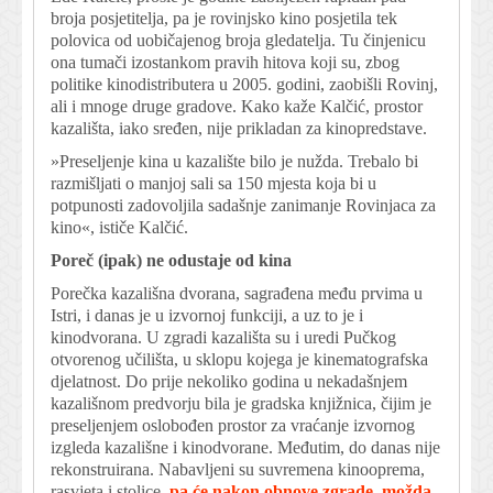
broja posjetitelja, pa je rovinjsko kino posjetila tek
polovica od uobičajenog broja gledatelja. Tu činjenicu
ona tumači izostankom pravih hitova koji su, zbog
politike kinodistributera u 2005. godini, zaobišli Rovinj,
ali i mnoge druge gradove. Kako kaže Kalčić, prostor
kazališta, iako sređen, nije prikladan za kinopredstave.
»Preseljenje kina u kazalište bilo je nužda. Trebalo bi
razmišljati o manjoj sali sa 150 mjesta koja bi u
potpunosti zadovoljila sadašnje zanimanje Rovinjaca za
kino«, ističe Kalčić.
Poreč (ipak) ne odustaje od kina
Porečka kazališna dvorana, sagrađena među prvima u
Istri, i danas je u izvornoj funkciji, a uz to je i
kinodvorana. U zgradi kazališta su i uredi Pučkog
otvorenog učilišta, u sklopu kojega je kinematografska
djelatnost. Do prije nekoliko godina u nekadašnjem
kazališnom predvorju bila je gradska knjižnica, čijim je
preseljenjem oslobođen prostor za vraćanje izvornog
izgleda kazališne i kinodvorane. Međutim, do danas nije
rekonstruirana. Nabavljeni su suvremena kinooprema,
rasvjeta i stolice,
pa će nakon obnove zgrade, možda