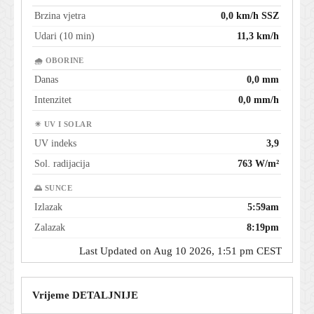
Brzina vjetra
0,0 km/h SSZ
Udari (10 min)
11,3 km/h
🌧 OBORINE
Danas
0,0 mm
Intenzitet
0,0 mm/h
☀ UV I SOLAR
UV indeks
3,9
Sol. radijacija
763 W/m²
🌅 SUNCE
Izlazak
5:59am
Zalazak
8:19pm
Last Updated on Aug 10 2026, 1:51 pm CEST
Vrijeme DETALJNIJE