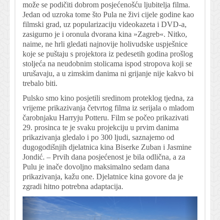
može se podičiti dobrom posjećenošću ljubitelja filma.
Jedan od uzroka tome što Pula ne živi cijele godine kao
filmski grad, uz popularizaciju videokazeta i DVD-a,
zasigurno je i oronula dvorana kina »Zagreb«. Nitko,
naime, ne hrli gledati najnovije holivudske uspješnice
koje se puštaju s projektora iz pedesetih godina prošlog
stoljeća na neudobnim stolicama ispod stropova koji se
urušavaju, a u zimskim danima ni grijanje nije kakvo bi
trebalo biti.
Pulsko smo kino posjetili sredinom proteklog tjedna, za
vrijeme prikazivanja četvrtog filma iz serijala o mladom
čarobnjaku Harryju Potteru. Film se počeo prikazivati
29. prosinca te je svaku projekciju u prvim danima
prikazivanja gledalo i po 300 ljudi, saznajemo od
dugogodišnjih djelatnica kina Biserke Zuban i Jasmine
Jondić. – Prvih dana posjećenost je bila odlična, a za
Pulu je inače dovoljno maksimalno sedam dana
prikazivanja, kažu one. Djelatnice kina govore da je
zgradi hitno potrebna adaptacija.