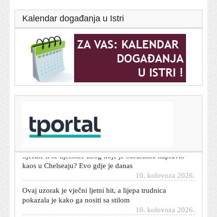
Kalendar događanja u Istri
T-portal.hr
Alarm u BiH: Suša, zastarjeli kapaciteti i izostanak
ulaganja prijete opskrbi strujom
10. kolovoza 2026.
Sjećate li se liječnice zbog koje je Mourinho napravio
kaos u Chelseaju? Evo gdje je danas
10. kolovoza 2026.
Ovaj uzorak je vječni ljetni hit, a lijepa trudnica
pokazala je kako ga nositi sa stilom
10. kolovoza 2026.
Naoružani napadač ubio lokalnog tajlandskog