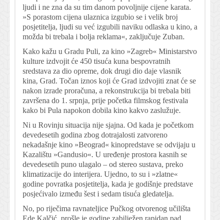
ljudi i ne zna da su tim danom povoljnije cijene karata.
»S porastom cijena ulaznica izgubio se i velik broj
posjetitelja, ljudi su već izgubili naviku odlaska u kino, a
možda bi trebala i bolja reklama«, zaključuje Zuban.
Kako kažu u Gradu Puli, za kino »Zagreb« Ministarstvo
kulture izdvojit će 450 tisuća kuna bespovratnih
sredstava za dio opreme, dok drugi dio daje vlasnik
kina, Grad. Točan iznos koji će Grad izdvojiti znat će se
nakon izrade proračuna, a rekonstrukcija bi trebala biti
završena do 1. srpnja, prije početka filmskog festivala
kako bi Pula napokon dobila kino kakvo zaslužuje.
Ni u Rovinju situacija nije sjajna. Od kada je početkom
devedesetih godina zbog dotrajalosti zatvoreno
nekadašnje kino »Beograd« kinopredstave se odvijaju u
Kazalištu »Gandusio«. U uređenje prostora kasnih se
devedesetih puno ulagalo – od stereo sustava, preko
klimatizacije do interijera. Ujedno, to su i »zlatne«
godine povratka posjetitelja, kada je godišnje predstave
posjećivalo između šest i sedam tisuća gledatelja.
No, po riječima ravnateljice Pučkog otvorenog učilišta
Ede Kalčić, prošle je godine zabilježen rapidan pad