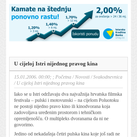
U cijeloj Istri nijednog pravog kina
15.01.2006. 00:00; ;
Početna
/
Novosti
/
Svakodnevnica
/
U cijeloj Istri nijednog pravog kina
Iako se u Istri održavaju dva najvažnija hrvatska filmska
festivala – pulski i motovunski – na cijelom Poluotoku
ne postoji nijedno pravo kino ili kinodvorana koja
zadovoljava uređenim prostorom i tehničkom
opremljenošću. O multipleks dvoranama da ni ne
govorimo.
Jedino od nekadašnja četiri pulska kina koje još radi ne