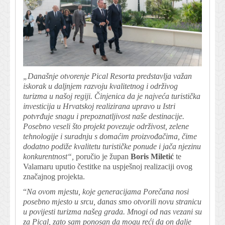
„Današnje otvorenje Pical Resorta predstavlja važan
iskorak u daljnjem razvoju kvalitetnog i održivog
turizma u našoj regiji. Činjenica da je najveća turistička
investicija u Hrvatskoj realizirana upravo u Istri
potvrđuje snagu i prepoznatljivost naše destinacije.
Posebno veseli što projekt povezuje održivost, zelene
tehnologije i suradnju s domaćim proizvođačima, čime
dodatno podiže kvalitetu turističke ponude i jača njezinu
konkurentnost“,
poručio je župan
Boris Miletić
te
Valamaru uputio čestitke na uspješnoj realizaciji ovog
značajnog projekta.
“
Na ovom mjestu, koje generacijama Porečana nosi
posebno mjesto u srcu, danas smo otvorili novu stranicu
u povijesti turizma našeg grada. Mnogi od nas vezani su
za Pical, zato sam ponosan da mogu reći da on dalje