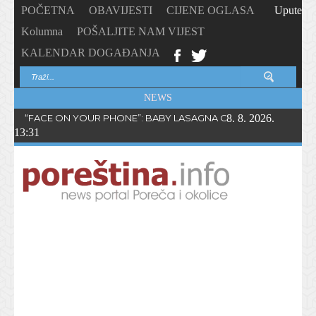
POČETNA
OBAVIJESTI
CIJENE OGLASA
Upute
Kolumna
POŠALJITE NAM VIJEST
KALENDAR DOGAĐANJA
NEWS
“FACE ON YOUR PHONE”: BABY LASAGNA OBJAVIO NOVI SING
8. 8. 2026.
13:31