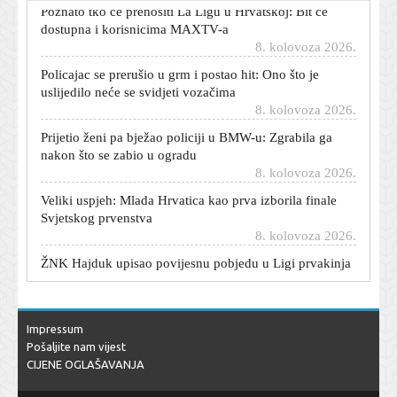
dostupna i korisnicima MAXTV-a
8. kolovoza 2026.
Policajac se prerušio u grm i postao hit: Ono što je
uslijedilo neće se svidjeti vozačima
8. kolovoza 2026.
Prijetio ženi pa bježao policiji u BMW-u: Zgrabila ga
nakon što se zabio u ogradu
8. kolovoza 2026.
Veliki uspjeh: Mlada Hrvatica kao prva izborila finale
Svjetskog prvenstva
8. kolovoza 2026.
ŽNK Hajduk upisao povijesnu pobjedu u Ligi prvakinja
8. kolovoza 2026.
Lažni policajci prevarili 76-godišnjakinju: Predala novac
i bankovnu karticu
8. kolovoza 2026.
Impressum
Pošaljite nam vijest
Imate ovu karticu za autocestu? Od 1. listopada njome
CIJENE OGLAŠAVANJA
više nećete moći plaćati cestarinu
8. kolovoza 2026.