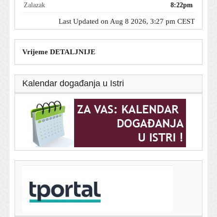
Zalazak
8:22pm
Last Updated on Aug 8 2026, 3:27 pm CEST
Vrijeme DETALJNIJE
Kalendar događanja u Istri
T-portal.hr
Garcia iskreno o odlasku mladog talenta na posudbu:
'Nije iskoristio prilike'
8. kolovoza 2026.
Poznato tko će prenositi La Ligu u Hrvatskoj: Bit će