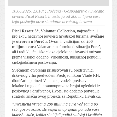
10.06.2026. 23:18; ;
Početna
/
Gospodarstvo
/
Svečano
otvoren Pical Resort: Investicija od 200 milijuna eura
koja postavlja nove standarde hrvatskog turizma
Pical Resort 5*
,
Valamar Collection,
najznačajniji
projekt u nedavnoj povijesti hrvatskog turizma,
svečano
je otvoren u Poreču
. Ovom investicijom od
200
milijuna eura
Valamar transformira destinaciju Poreč,
ali i radi ključni iskorak za cjelokupni hrvatski turizam
prema visokoj dodanoj vrijednosti, luksuznoj ponudi i
cjelogodišnjem poslovanju.
Svečanom otvorenju prisustvovali su predstavnici
državnog vrha predvođeni Predsjednikom Vlade RH,
dioničari i partneri Valamara, vodeći predstavnici
lokalne i regionalne samouprave te brojni uglednici iz
poslovnog i društvenog živote, što dodatno potvrđuje
strateški značaj ovog projekta za Republiku Hrvatsku.
“Investicija vrijedna 200 milijuna eura već sama po
sebi govori koliko ste željeli unaprijediti ponudu vaše
hotelske kuće, koliko ste htjeli podići sadržaj i kvalitetu