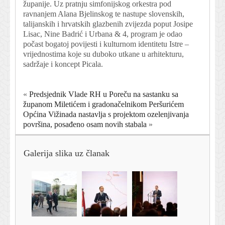
županije. Uz pratnju simfonijskog orkestra pod
ravnanjem Alana Bjelinskog te nastupe slovenskih,
talijanskih i hrvatskih glazbenih zvijezda poput Josipe
Lisac, Nine Badrić i Urbana & 4, program je odao
počast bogatoj povijesti i kulturnom identitetu Istre –
vrijednostima koje su duboko utkane u arhitekturu,
sadržaje i koncept Picala.
«
Predsjednik Vlade RH u Poreču na sastanku sa
županom Miletićem i gradonačelnikom Peršurićem
Općina Vižinada nastavlja s projektom ozelenjivanja
površina, posađeno osam novih stabala
»
Galerija slika uz članak