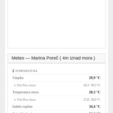
Meteo — Marina Poreč ( 4m iznad mora )
🌡 TEMPERATURA
Vanjska
29,9 °C
↳ Min/Max danas
26,3 / 30,5 °C
Temperatura mora
28,3 °C
↳ Min/Max danas
27,8 / 28,9 °C
Indeks topline
34,4 °C