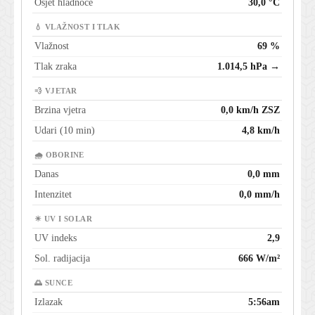
Osjet hladnoće
30,0 °C
💧 VLAŽNOST I TLAK
Vlažnost
69 %
Tlak zraka
1.014,5 hPa →
💨 VJETAR
Brzina vjetra
0,0 km/h ZSZ
Udari (10 min)
4,8 km/h
🌧 OBORINE
Danas
0,0 mm
Intenzitet
0,0 mm/h
☀ UV I SOLAR
UV indeks
2,9
Sol. radijacija
666 W/m²
🌅 SUNCE
Izlazak
5:56am