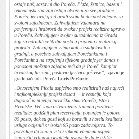
ostaje naš, sastavni dio Poreča. Plaže, šetnice, bazeni i
rekreacijski sadržaji ostaju otvoreni za sve građane
Poreča, jer ovaj grad gradi svoju budućnost zajedno sa
svojom zajednicom. Zahvaljujem Valamaru na
povjerenju i hrabrosti da ovakav projekt realizira upravo
u Poreču. Zahvaljujem svojim suradnicima iz Grada
koji su odradili velik dio posla u pripremi i realizaciji
projekta. Zahvaljujem svima koji su sudjelovali u
gradnji, a posebno zahvaljujem Porečankama i
Porečanima na strpljenju tijekom gradnje jer danas s
ponosom možemo zajedno reći da je Poreč, šampion
hrvatskog turizma, postavio ljestvicu još više”,
izjavio je
gradonačelnik Poreča
Loris Peršurić
.
„
Otvorenjem Picala uspješno smo realizirali naš najveći
i najkompleksniji projekt dosad — investiciju koja
dugoročno mijenja turističku sliku Poreča, Istre i
Hrvatske. Već sada ostvarujemo iznimno pozitivne
rezultate: godišnji plan rezervacija popunjen je gotovo
80 posto, dok su gosti koji su boravili u hotelu kvalitetu
usluge ocijenili s visokih 95 posto zadovoljstva. To
potvrđuje da smo u vrlo kratkom vremenu uspjeli
isporučiti vrhunsku kvalitetu usluge te da je tržište