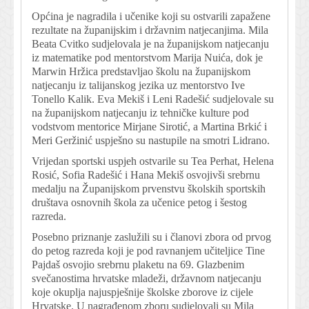
Općina je nagradila i učenike koji su ostvarili zapažene
rezultate na županijskim i državnim natjecanjima. Mila
Beata Cvitko sudjelovala je na županijskom natjecanju
iz matematike pod mentorstvom Marija Nuića, dok je
Marwin Hržica predstavljao školu na županijskom
natjecanju iz talijanskog jezika uz mentorstvo Ive
Tonello Kalik. Eva Mekiš i Leni Radešić sudjelovale su
na županijskom natjecanju iz tehničke kulture pod
vodstvom mentorice Mirjane Sirotić, a Martina Brkić i
Meri Geržinić uspješno su nastupile na smotri Lidrano.
Vrijedan sportski uspjeh ostvarile su Tea Perhat, Helena
Rosić, Sofia Radešić i Hana Mekiš osvojivši srebrnu
medalju na Županijskom prvenstvu školskih sportskih
društava osnovnih škola za učenice petog i šestog
razreda.
Posebno priznanje zaslužili su i članovi zbora od prvog
do petog razreda koji je pod ravnanjem učiteljice Tine
Pajdaš osvojio srebrnu plaketu na 69. Glazbenim
svečanostima hrvatske mladeži, državnom natjecanju
koje okuplja najuspješnije školske zborove iz cijele
Hrvatske. U nagrađenom zboru sudjelovali su Mila