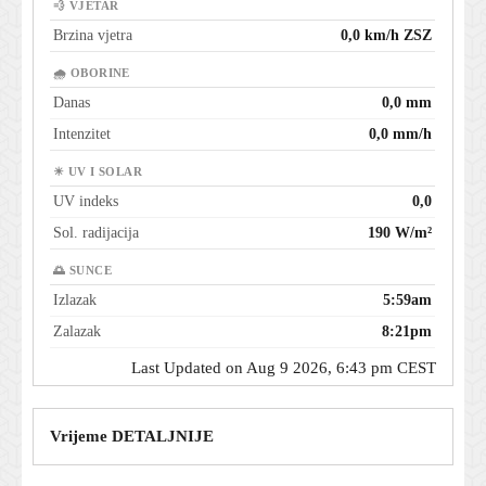
💨 VJETAR
Brzina vjetra
0,0 km/h ZSZ
🌧 OBORINE
Danas
0,0 mm
Intenzitet
0,0 mm/h
☀ UV I SOLAR
UV indeks
0,0
Sol. radijacija
190 W/m²
🌅 SUNCE
Izlazak
5:59am
Zalazak
8:21pm
Last Updated on Aug 9 2026, 6:43 pm CEST
Vrijeme DETALJNIJE