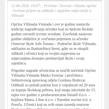
12.06.2026. 19:07; ;
Početna
/
Novosti
/
Okolne općine
/
Svečani prijem za odlikaše i uspješne natjecatelje u
Vižinadi
Općina Vižinada-Visinada i ove je godine nastavila
tradiciju nagrađivanja učenika koji su tijekom školske
godine ostvarili izvrsne rezultate. Završetak nastavne
godine obilježen je svečanim prijemom za učenike
Osnovne škole Jože Šurana – Područne škole Vižinada,
održanim na Battistellinoj šterni, gdje su se okupili
odlikaši i učenici koji su svojim uspjesima na
natjecanjima dostojno predstavljali školu i svoju
zajednicu.
Prigodne nagrade učenicima su uručili načelnik Općine
Vižinada-Visinada Marko Ferenac i pročelnica
Jedinstvenog upravnog odjela Gordana Bottezar.
Odlikaši su primili poklon bon u vrijednosti od 20 eura
za kupnju školskog pribora, koji mogu iskoristiti do 15.
rujna ove godine u prodavaonicama Istraalf d.o.o. –
knjižara Matea, Libar d.o.o. i Narodne novine d.d. u
Poreču. Učenici koji su svih osam razreda osnovne