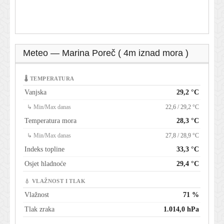
Meteo — Marina Poreč ( 4m iznad mora )
🌡 TEMPERATURA
Vanjska
29,2 °C
↳ Min/Max danas
22,6 / 29,2 °C
Temperatura mora
28,3 °C
↳ Min/Max danas
27,8 / 28,9 °C
Indeks topline
33,3 °C
Osjet hladnoće
29,4 °C
💧 VLAŽNOST I TLAK
Vlažnost
71 %
Tlak zraka
1.014,0 hPa