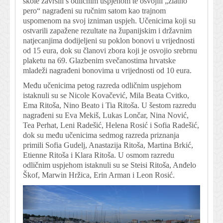
škole završili s odličnim uspjehom te osvojili „zlatno
pero“ nagrađeni su ručnim satom kao trajnom
uspomenom na svoj izniman uspjeh. Učenicima koji su
ostvarili zapažene rezultate na županijskim i državnim
natjecanjima dodijeljeni su poklon bonovi u vrijednosti
od 15 eura, dok su članovi zbora koji je osvojio srebrnu
plaketu na 69. Glazbenim svečanostima hrvatske
mladeži nagrađeni bonovima u vrijednosti od 10 eura.
Među učenicima petog razreda odličnim uspjehom
istaknuli su se Nicole Kovačević, Mila Beata Cvitko,
Ema Ritoša, Nino Beato i Tia Ritoša. U šestom razredu
nagrađeni su Eva Mekiš, Lukas Lončar, Nina Nović,
Tea Perhat, Leni Radešić, Helena Rosić i Sofia Radešić,
dok su među učenicima sedmog razreda priznanja
primili Sofia Gudelj, Anastazija Ritoša, Martina Brkić,
Etienne Ritoša i Klara Ritoša. U osmom razredu
odličnim uspjehom istaknuli su se Steisi Ritoša, Anđelo
Škof, Marwin Hržica, Erin Arman i Leon Rosić.