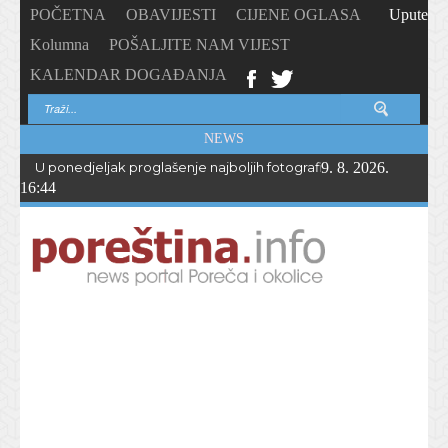
POČETNA
OBAVIJESTI
CIJENE OGLASA
Upute
Kolumna
POŠALJITE NAM VIJEST
KALENDAR DOGAĐANJA
NEWS
U ponedjeljak proglašenje najboljih fotografija – PhotoCity2026 
9. 8. 2026.
16:44