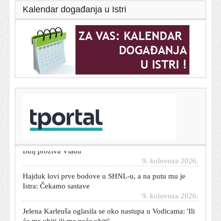
Kalendar događanja u Istri
T-portal.hr
Mještani snimili gomilu fekalija s MoDem festivala na
Mrežnici: Oglasio se organizator
9. kolovoza 2026.
Napeto na Sinjskoj alci: Plenković puca od ponosa, a
Bulj proziva Vladu
9. kolovoza 2026.
Hajduk lovi prve bodove u SHNL-u, a na putu mu je
Istra: Čekamo sastave
9. kolovoza 2026.
Jelena Karleuša oglasila se oko nastupa u Vodicama: 'Ili
će me ubiti ili me neće ubiti'
9. kolovoza 2026.