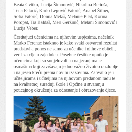
Beata Cvitko, Lucija Šimonović, Nikolina Bertoša,
Tena Fatorić, Karlo Legović Fatorić, Anabel Šifner,
Sofia Fatorić, Donna Mekiš, Melanie Pilat, Korina
Poropat, Tia Baldaš, Meri Geržinić, Melani Šimonović i
Lucija Veber.
Čestitajući učenicima na njihovim uspjesima, načelnik
Marko Ferenac istaknuo je kako svaki ostvareni rezultat
predstavlja ponos ne samo za učenike i njihove obitelji,
već i za cijelu zajednicu. Posebne čestitke uputio je
učenicima koji su sudjelovali na natjecanjima te
osmašima koji završavaju jedno važno životno razdoblje
i na jesen kreću prema novim izazovima. Zahvalio je i
učiteljicama i učiteljima na njihovom predanom radu te
na kvalitetnoj suradnji škole i Općine u stvaranju
poticajnog okruženja za odrastanje i obrazovanje djece.