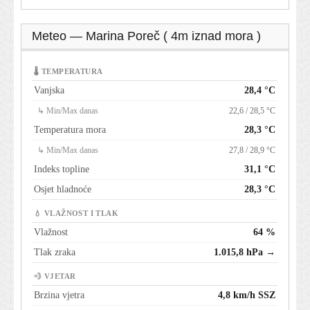
Meteo — Marina Poreč ( 4m iznad mora )
🌡 TEMPERATURA
Vanjska
28,4 °C
↳ Min/Max danas
22,6 / 28,5 °C
Temperatura mora
28,3 °C
↳ Min/Max danas
27,8 / 28,9 °C
Indeks topline
31,1 °C
Osjet hladnoće
28,3 °C
💧 VLAŽNOST I TLAK
Vlažnost
64 %
Tlak zraka
1.015,8 hPa →
💨 VJETAR
Brzina vjetra
4,8 km/h SSZ