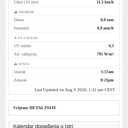
Udari (10 min)
11,3 km/h
🌧 OBORINE
Danas
0,0 mm
Intenzitet
0,0 mm/h
☀ UV I SOLAR
UV indeks
4,3
Sol. radijacija
795 W/m²
🌅 SUNCE
Izlazak
5:57am
Zalazak
8:21pm
Last Updated on Aug 9 2026, 1:32 pm CEST
Vrijeme DETALJNIJE
Kalendar događanja u Istri