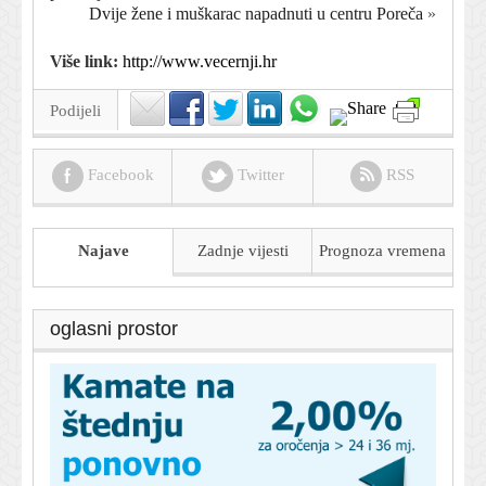
Dvije žene i muškarac napadnuti u centru Poreča
»
Više link:
http://www.vecernji.hr
Podijeli
Facebook
Twitter
RSS
Najave
Zadnje vijesti
Prognoza
vremena
oglasni prostor