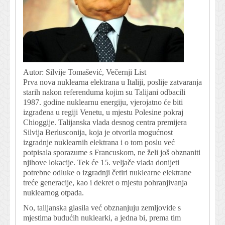
Autor: Silvije Tomašević, Večernji List
Prva nova nuklearna elektrana u Italiji, poslije zatvaranja
starih nakon referenduma kojim su Talijani odbacili
1987. godine nuklearnu energiju, vjerojatno će biti
izgrađena u regiji Venetu, u mjestu Polesine pokraj
Chioggije. Talijanska vlada desnog centra premijera
Silvija Berlusconija, koja je otvorila mogućnost
izgradnje nuklearnih elektrana i o tom poslu već
potpisala sporazume s Francuskom, ne želi još obznaniti
njihove lokacije. Tek će 15. veljače vlada donijeti
potrebne odluke o izgradnji četiri nuklearne elektrane
treće generacije, kao i dekret o mjestu pohranjivanja
nuklearnog otpada.
No, talijanska glasila već obznanjuju zemljovide s
mjestima budućih nuklearki, a jedna bi, prema tim