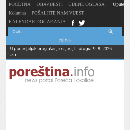
POČETNA
OBAVIJESTI
CIJENE OGLASA
Upute
Kolumna
POŠALJITE NAM VIJEST
KALENDAR DOGAĐANJA
NEWS
U ponedjeljak proglašenje najboljih fotografija – PhotoCity2026 
9. 8. 2026.
11:35