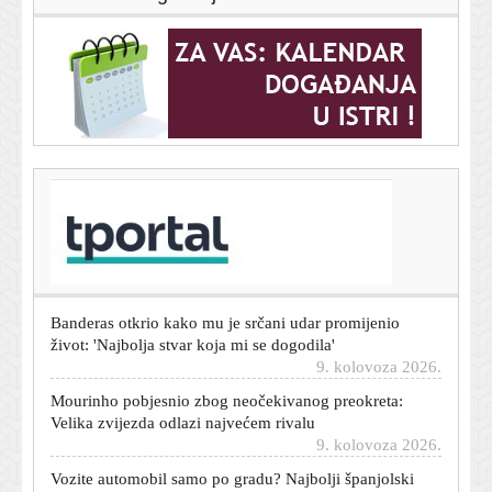
T-portal.hr
Ljudi čekali ispred policije na +40, a onda se dogodio
preokret: Jedan je čovjek odlučio podići glas
9. kolovoza 2026.
Banderas otkrio kako mu je srčani udar promijenio
život: 'Najbolja stvar koja mi se dogodila'
9. kolovoza 2026.
Mourinho pobjesnio zbog neočekivanog preokreta:
Velika zvijezda odlazi najvećem rivalu
9. kolovoza 2026.
Vozite automobil samo po gradu? Najbolji španjolski
mehaničar upozorava: 'To može izazvati vrlo skupe