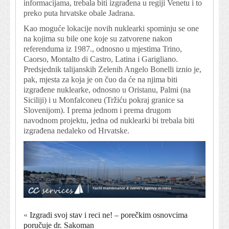
informacijama, trebala biti izgrađena u regiji Venetu i to
preko puta hrvatske obale Jadrana.
Kao moguće lokacije novih nuklearki spominju se one
na kojima su bile one koje su zatvorene nakon
referenduma iz 1987., odnosno u mjestima Trino,
Caorso, Montalto di Castro, Latina i Garigliano.
Predsjednik talijanskih Zelenih Angelo Bonelli iznio je,
pak, mjesta za koja je on čuo da će na njima biti
izgrađene nuklearke, odnosno u Oristanu, Palmi (na
Siciliji) i u Monfalconeu (Tržiću pokraj granice sa
Slovenijom). I prema jednom i prema drugom
navodnom projektu, jedna od nuklearki bi trebala biti
izgrađena nedaleko od Hrvatske.
«
Izgradi svoj stav i reci ne! – porečkim osnovcima
poručuje dr. Sakoman