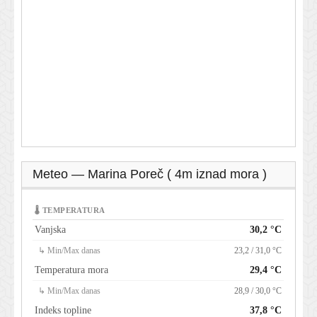
Meteo — Marina Poreč ( 4m iznad mora )
🌡 TEMPERATURA
Vanjska
30,2 °C
↳ Min/Max danas
23,2 / 31,0 °C
Temperatura mora
29,4 °C
↳ Min/Max danas
28,9 / 30,0 °C
Indeks topline
37,8 °C