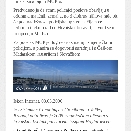
turista, smatraju u MUP-u.
Predviđeno je da strani policajci poslove obavljaju u
odorama matičnih zemalja, no djelokrug njihova rada bit
će pod nadležnosti policijske uprave na čijem će
teritoriju tijekom rada u Hrvatskoj boraviti, navodi se u
priopćenju MUP-a.
Za početak MUP je dogovorio suradnju s njemačkom
policijom, a planira se dogovoriti suradnja i s Češkom,
Mađarskom, Austrijom i Slovačkom
Iskon Internet, 03.03.2006
foto:
Stephen Cummings iz Grenthama u Velikoj
Britaniji patrolirao je 2005. zagrebačkim ulicama s
hrvatskim kontakt policajcem Josipom Hajdarovićem
«
Grad Poreč: 17. sjednica Poglavarstva u utorak, 7.