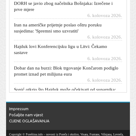
prve mjere
6. kolovoza 2026.
Iran na američke prijetnje poslao oštru poruku
susjedima: 'Spremni smo uzvratiti'
6. kolovoza 2026.
Hajduk lovi Konferencijsku ligu u Litvi: Čekamo
sastave
6. kolovoza 2026.
Dobar dan na burzi: Blok trgovanje Končarom podiglo
promet iznad pet milijuna eura
6. kolovoza 2026.
Sopić otkrio što Hajduk može očekivati od suparnika:
'Ekipa je dobro posložena...'
6. kolovoza 2026.
S njima nikad ništa nije nejasno: Ovi horoskopski
Impressum
znakovi uvijek su iskreni i izravni
Pošaljite nam vijest
6. kolovoza 2026.
CIJENE OGLAŠAVANJA
Novi detalji oko kujice Lou: Privremeno je smještena do
povratka Višnjića u RH, javila se Rupić s kritikama
Copyright © Poreština.info – novosti iz Poreča i okolice, Vrsara, Funtane, Višnjana, Lovreča,