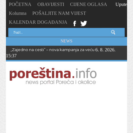
POČETNA
OBAVIJESTI
CIJENE OGLASA
Upute
Kolumna
POŠALJITE NAM VIJEST
KALENDAR DOGAĐANJA
NEWS
„Zajedno na cesti” – nova kampanja za veću sigurnost biciklista i 
6. 8. 2026.
15:37