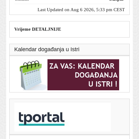
Last Updated on Aug 6 2026, 5:33 pm CEST
Vrijeme DETALJNIJE
Kalendar događanja u Istri
T-portal.hr
Jagušić briljirao u Europi i oduševio Grke: Evo što pišu
nakon nove sjajne utakmice
6. kolovoza 2026.
DORH se javio zbog načelnika Bošnjaka: Izrečene i