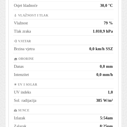
Osjet hladnoće
30,0 °C
💧 VLAŽNOST I TLAK
Vlažnost
79 %
Tlak zraka
1.010,9 hPa
💨 VJETAR
Brzina vjetra
0,0 km/h SSZ
🌧 OBORINE
Danas
0,0 mm
Intenzitet
0,0 mm/h
☀ UV I SOLAR
UV indeks
1,0
Sol. radijacija
385 W/m²
🌅 SUNCE
Izlazak
5:54am
Zalazak
8:25pm