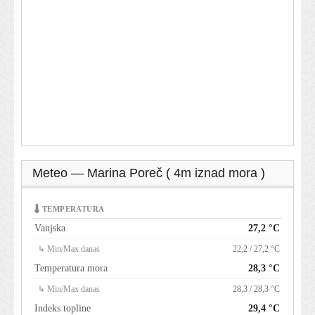
Meteo — Marina Poreč ( 4m iznad mora )
🌡 TEMPERATURA
Vanjska
27,2 °C
↳ Min/Max danas
22,2 / 27,2 °C
Temperatura mora
28,3 °C
↳ Min/Max danas
28,3 / 28,3 °C
Indeks topline
29,4 °C