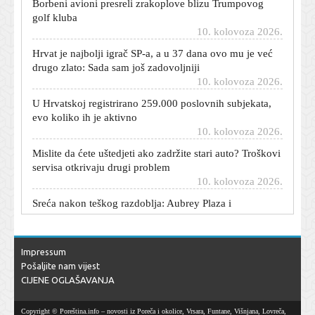
golf kluba
10. kolovoza 2026.
Hrvat je najbolji igrač SP-a, a u 37 dana ovo mu je već
drugo zlato: Sada sam još zadovoljniji
10. kolovoza 2026.
U Hrvatskoj registrirano 259.000 poslovnih subjekata,
evo koliko ih je aktivno
10. kolovoza 2026.
Mislite da ćete uštedjeti ako zadržite stari auto? Troškovi
servisa otkrivaju drugi problem
10. kolovoza 2026.
Sreća nakon teškog razdoblja: Aubrey Plaza i
Christopher Abbott dobili su prvo dijete
10. kolovoza 2026.
Osmero mrtvih u tropskim olujama na Filipinima
Impressum
10. kolovoza 2026.
Pošaljite nam vijest
Automobil vam je stariji od deset godina? Ove brojke
CIJENE OGLAŠAVANJA
pokazuju što se tada počinje događati
10. kolovoza 2026.
Copyright © Poreština.info – novosti iz Poreča i okolice, Vrsara, Funtane, Višnjana, Lovreča,