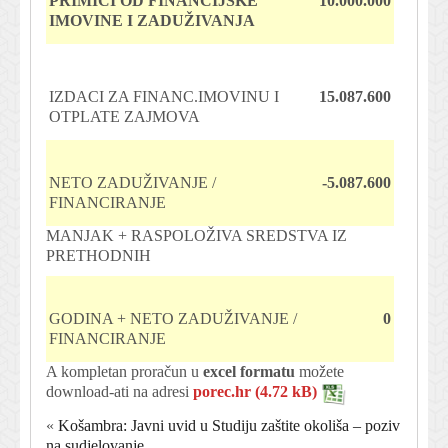
PRIMICI OD FINANCIJSKE
10.000.000
IMOVINE I ZADUŽIVANJA
IZDACI ZA FINANC.IMOVINU I
15.087.600
OTPLATE ZAJMOVA
NETO ZADUŽIVANJE /
-5.087.600
FINANCIRANJE
MANJAK + RASPOLOŽIVA SREDSTVA IZ
PRETHODNIH
GODINA + NETO ZADUŽIVANJE /
0
FINANCIRANJE
A kompletan proračun u
excel formatu
možete
download-ati na adresi
porec.hr
«
Košambra: Javni uvid u Studiju zaštite okoliša – poziv
na sudjelovanje