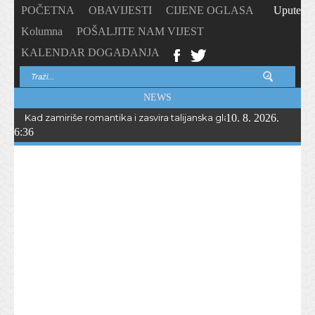
POČETNA
OBAVIJESTI
CIJENE OGLASA
Upute
Kolumna
POŠALJITE NAM VIJEST
KALENDAR DOGAĐANJA
NEWS
Kad zamiriše romantika i zasvira talijanska glazba… Peta „Serata r
10. 8. 2026.
6:36