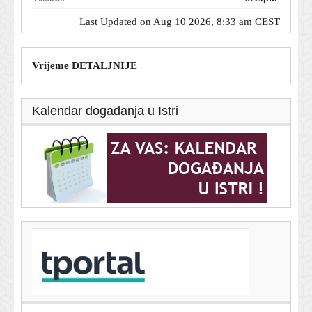
Last Updated on Aug 10 2026, 8:33 am CEST
Vrijeme DETALJNIJE
Kalendar događanja u Istri
T-portal.hr
U Rusiju stigla specijalna jedinica Korejaca: Nose oružje
kojeg se Ukrajinci najviše boje
10. kolovoza 2026.
Borbeni avioni presreli zrakoplove blizu Trumpovog