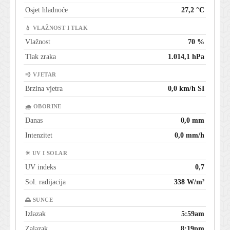
Osjet hladnoće
27,2 °C
💧 VLAŽNOST I TLAK
Vlažnost
70 %
Tlak zraka
1.014,1 hPa
💨 VJETAR
Brzina vjetra
0,0 km/h SI
🌧 OBORINE
Danas
0,0 mm
Intenzitet
0,0 mm/h
☀ UV I SOLAR
UV indeks
0,7
Sol. radijacija
338 W/m²
🌅 SUNCE
Izlazak
5:59am
Zalazak
8:19pm