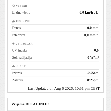
💨 VJETAR
Brzina vjetra
0,0 km/h JIJ
🌧 OBORINE
Danas
0,0 mm
Intenzitet
0,0 mm/h
☀ UV I SOLAR
UV indeks
0,0
Sol. radijacija
0 W/m²
🌅 SUNCE
Izlazak
5:55am
Zalazak
8:25pm
Last Updated on Aug 6 2026, 10:51 pm CEST
Vrijeme DETALJNIJE