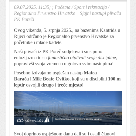
09.07.2025. 11:35; ;
Početna
/
Sport i rekreacija
/
Regionalno Prvenstvo Hrvatske – Sjajni nastupi plivača
PK Poreč!
Ovog vikenda, 5. srpnja 2025., na bazenima Kantrida u
Rijeci održano je Regionalno prvenstvo Hrvatske za
početnike i mlađe kadete.
Naši plivači iz PK Poreč sudjelovali su s puno
entuzijazma te su
fantastično otplivali svoje discipline
,
popravivši svoja vremena u gotovo svim nastupima!
Posebno izdvajamo uspješan nastup
Matea
Baraća
i
Mile Beate Cvitko
, koji su u disciplini
100 m
leptir
osvojili
drugo
i
treće mjesto
!
Svoj doprinos uspješnom danu dali su i ostali članovi