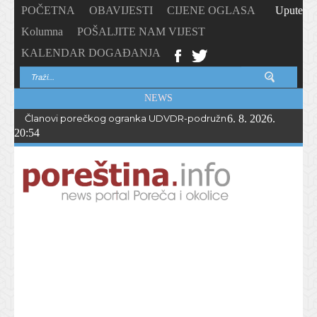
POČETNA
OBAVIJESTI
CIJENE OGLASA
Upute
Kolumna
POŠALJITE NAM VIJEST
KALENDAR DOGAĐANJA
NEWS
Članovi porečkog ogranka UDVDR-podružnice Istarske županije
6. 8. 2026.
20:54