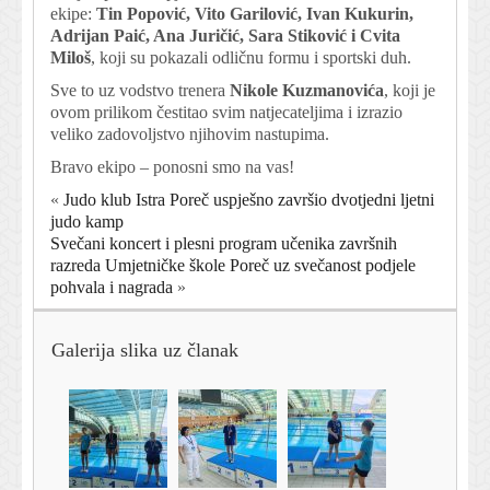
ekipe:
Tin Popović, Vito Garilović, Ivan Kukurin,
Adrijan Paić, Ana Juričić, Sara Stiković i Cvita
Miloš
, koji su pokazali odličnu formu i sportski duh.
Sve to uz vodstvo trenera
Nikole Kuzmanovića
, koji je
ovom prilikom čestitao svim natjecateljima i izrazio
veliko zadovoljstvo njihovim nastupima.
Bravo ekipo – ponosni smo na vas!
«
Judo klub Istra Poreč uspješno završio dvotjedni ljetni
judo kamp
Svečani koncert i plesni program učenika završnih
razreda Umjetničke škole Poreč uz svečanost podjele
pohvala i nagrada
»
Galerija slika uz članak