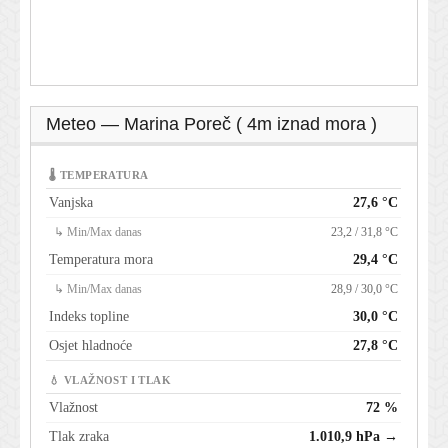
Meteo — Marina Poreč ( 4m iznad mora )
🌡 TEMPERATURA
Vanjska
27,6 °C
↳ Min/Max danas
23,2 / 31,8 °C
Temperatura mora
29,4 °C
↳ Min/Max danas
28,9 / 30,0 °C
Indeks topline
30,0 °C
Osjet hladnoće
27,8 °C
💧 VLAŽNOST I TLAK
Vlažnost
72 %
Tlak zraka
1.010,9 hPa →