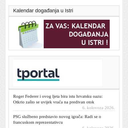
Kalendar događanja u Istri
T-portal.hr
Bjeloruski migranti kopaju tunele prema Europi: Dosad
su ih našli već 12
6. kolovoza 2026.
Roger Federer i ovog ljeta bira istu hrvatsku oazu:
Otkrio zašto se uvijek vraća na predivan otok
6. kolovoza 2026.
PSG službeno predstavio novog igrača: Radi se o
francuskom reprezentativcu
6. kolovoza 2026.