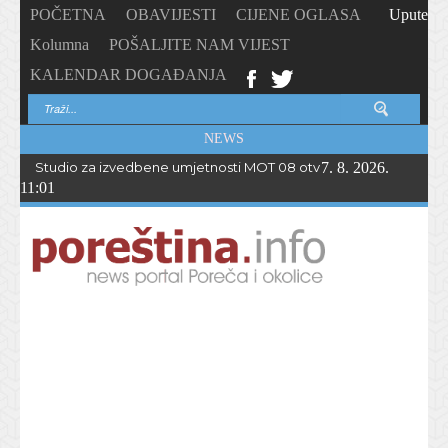
POČETNA
OBAVIJESTI
CIJENE OGLASA
Upute
Kolumna
POŠALJITE NAM VIJEST
KALENDAR DOGAĐANJA
NEWS
Studio za izvedbene umjetnosti MOT 08 otvorio upise u novu p
7. 8. 2026.
11:01