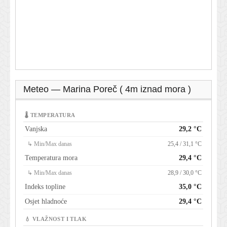
Meteo — Marina Poreč ( 4m iznad mora )
🌡 TEMPERATURA
Vanjska
29,2 °C
↳ Min/Max danas
25,4 / 31,1 °C
Temperatura mora
29,4 °C
↳ Min/Max danas
28,9 / 30,0 °C
Indeks topline
35,0 °C
Osjet hladnoće
29,4 °C
💧 VLAŽNOST I TLAK