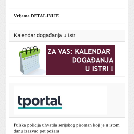
Vrijeme DETALJNIJE
Kalendar događanja u Istri
T-portal.hr
Siniša Krajač više nije glavni tajnik HOO-a, poznato je i
tko će biti v.d.
7. kolovoza 2026.
Pulska policija uhvatila serijskog piroman koji je u istom
danu izazvao pet požara
7. kolovoza 2026.