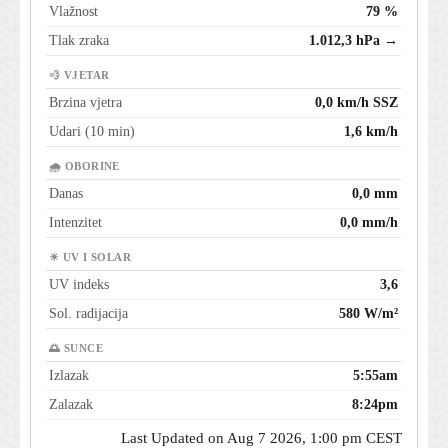
Vlažnost
79 %
Tlak zraka
1.012,3 hPa →
💨 VJETAR
Brzina vjetra
0,0 km/h SSZ
Udari (10 min)
1,6 km/h
🌧 OBORINE
Danas
0,0 mm
Intenzitet
0,0 mm/h
☀ UV I SOLAR
UV indeks
3,6
Sol. radijacija
580 W/m²
🌅 SUNCE
Izlazak
5:55am
Zalazak
8:24pm
Last Updated on Aug 7 2026, 1:00 pm CEST