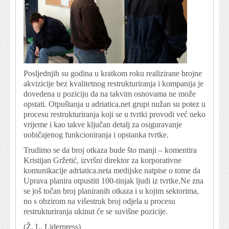
Posljednjih su godina u kratkom roku realizirane brojne
akvizicije bez kvalitetnog restrukturiranja i kompanija je
dovedena u poziciju da na takvim osnovama ne može
opstati. Otpuštanja u adriatica.net grupi nužan su potez u
procesu restrukturiranja koji se u tvrtki provodi već neko
vrijeme i kao takve ključan detalj za osiguravanje
uobičajenog funkcioniranja i opstanka tvrtke.
Trudimo se da broj otkaza bude što manji – komentira
Kristijan Gržetić, izvršni direktor za korporativne
komunikacije adriatica.neta medijske natpise o tome da
Uprava planira otpustiti 100-tinjak ljudi iz tvrtke.Ne zna
se još točan broj planiranih otkaza i u kojim sektorima,
no s obzirom na višestruk broj odjela u procesu
restrukturiranja ukinut će se suvišne pozicije.
(Ž. L. Liderpress)