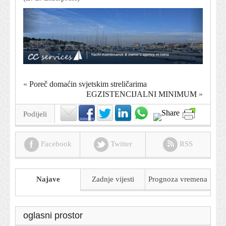
«
Poreč domaćin svjetskim streličarima
EGZISTENCIJALNI MINIMUM
»
Podijeli
Facebook
Twitter
RSS
Najave
Zadnje vijesti
Prognoza
vremena
oglasni prostor