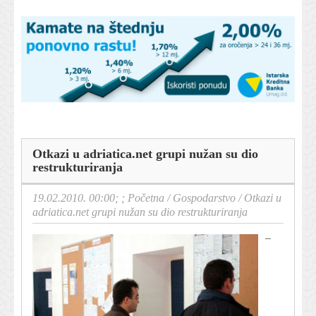
Otkazi u adriatica.net grupi nužan su dio
restrukturiranja
19.02.2010. 00:00; ;
Početna
/
Gospodarstvo
/
Otkazi u
adriatica.net grupi nužan su dio restrukturiranja
–