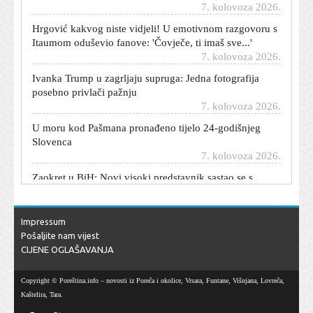
Hrgović kakvog niste vidjeli! U emotivnom razgovoru s
Itaumom oduševio fanove: 'Čovječe, ti imaš sve...'
7. kolovoza 2026.
Ivanka Trump u zagrljaju supruga: Jedna fotografija
posebno privlači pažnju
7. kolovoza 2026.
U moru kod Pašmana pronađeno tijelo 24-godišnjeg
Slovenca
7. kolovoza 2026.
Zaokret u BiH: Novi visoki predstavnik sastao se s
Dodikovim ljudima
7. kolovoza 2026.
Mnogi su 'pali' na turske serije, pa i majka slavnog
Impressum
glumca: Bradley Cooper otkrio tko ga je skinuo s trona
Pošaljite nam vijest
7. kolovoza 2026.
CIJENE OGLAŠAVANJA
Vojni piloti helikopterom prevezli životno ugroženu
trudnicu u Split
Copyright © Poreština.info – novosti iz Poreča i okolice, Vrsara, Funtane, Višnjana, Lovreča,
7. kolovoza 2026.
Kaštelira, Tara.