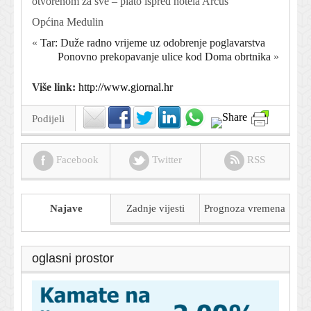
otvorenom za sve – plato ispred hotela Arcus
Općina Medulin
«
Tar: Duže radno vrijeme uz odobrenje poglavarstva
Ponovno prekopavanje ulice kod Doma obrtnika
»
Više link:
http://www.giornal.hr
Podijeli
Facebook
Twitter
RSS
Najave
Zadnje vijesti
Prognoza
vremena
oglasni prostor