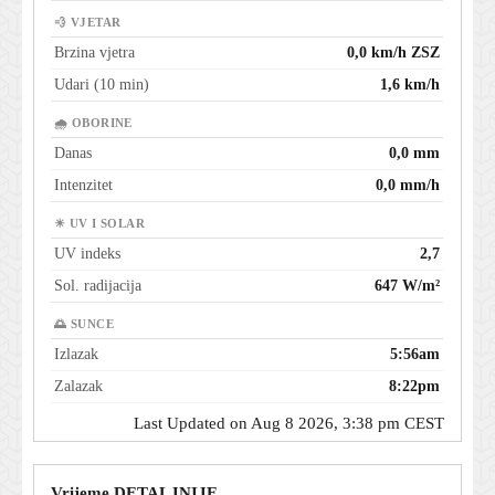
💨 VJETAR
Brzina vjetra
0,0 km/h ZSZ
Udari (10 min)
1,6 km/h
🌧 OBORINE
Danas
0,0 mm
Intenzitet
0,0 mm/h
☀ UV I SOLAR
UV indeks
2,7
Sol. radijacija
647 W/m²
🌅 SUNCE
Izlazak
5:56am
Zalazak
8:22pm
Last Updated on Aug 8 2026, 3:38 pm CEST
Vrijeme DETALJNIJE