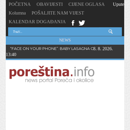
POČETNA
OBAVIJESTI
CIJENE OGLASA
Upute
Kolumna
POŠALJITE NAM VIJEST
KALENDAR DOGAĐANJA
NEWS
“FACE ON YOUR PHONE”: BABY LASAGNA OBJAVIO NOVI SING
8. 8. 2026.
13:40