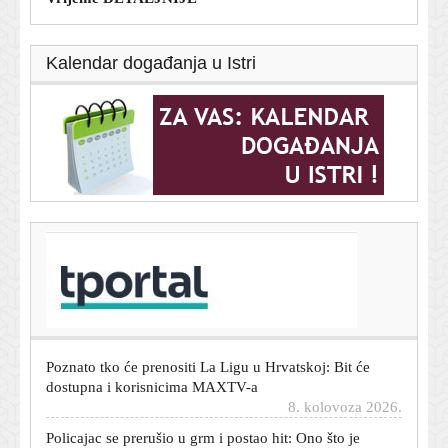
Kalendar događanja u Istri
T-portal.hr
Garcia iskreno o odlasku mladog talenta na posudbu:
'Nije iskoristio prilike'
8. kolovoza 2026.
Poznato tko će prenositi La Ligu u Hrvatskoj: Bit će
dostupna i korisnicima MAXTV-a
8. kolovoza 2026.
Policajac se prerušio u grm i postao hit: Ono što je
uslijedilo neće se svidjeti vozačima