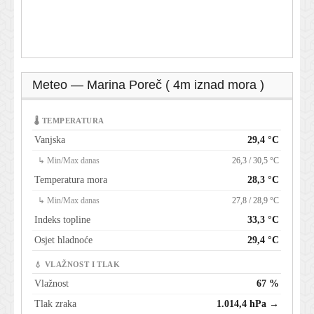
Meteo — Marina Poreč ( 4m iznad mora )
🌡 TEMPERATURA
Vanjska
29,4 °C
↳ Min/Max danas
26,3 / 30,5 °C
Temperatura mora
28,3 °C
↳ Min/Max danas
27,8 / 28,9 °C
Indeks topline
33,3 °C
Osjet hladnoće
29,4 °C
💧 VLAŽNOST I TLAK
Vlažnost
67 %
Tlak zraka
1.014,4 hPa →