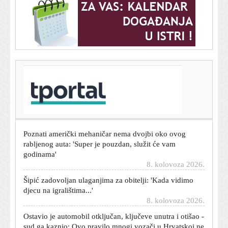
T-portal.hr
Poznati mehaničar oduševljen ovim rabljenim autom:
'Može trajati gotovo beskonačno'
8. kolovoza 2026.
Poznati američki mehaničar nema dvojbi oko ovog
rabljenog auta: 'Super je pouzdan, služit će vam
godinama'
8. kolovoza 2026.
Šipić zadovoljan ulaganjima za obitelji: 'Kada vidimo
djecu na igralištima...'
8. kolovoza 2026.
Ostavio je automobil otključan, ključeve unutra i otišao -
sud ga kaznio: Ovo pravilo mnogi vozači u Hrvatskoj ne