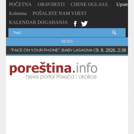
POČETNA
OBAVIJESTI
CIJENE OGLASA
Upute
Kolumna
POŠALJITE NAM VIJEST
KALENDAR DOGAĐANJA
NEWS
“FACE ON YOUR PHONE”: BABY LASAGNA OBJAVIO NOVI SING
9. 8. 2026. 2:38