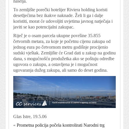
naselja.
To zemljište porečki hotelijer Riviera holding koristi
desetljećima bez ikakve naknade. Želi li ga i dalje
koristiti, morat će udovoljiti uvjetima javnog natječaja i
javiti se kao potencijalni zakupac.
Riječ je o osam parcela ukupne površine 35.855
četvornih metara, za koje je početnu cijenu zakupa od
jednog eura po četvornom metru godišnje procijenio
sudski vještak. Zemljište će Grad dati u zakup na godinu
dana, s mogućnošću produžetka ako se poštuju odredbe
ugovora o zakupu, a ostavljena je i mogućnost
ugovaranja dužeg zakupa, ali samo do deset godina.
Glas Istre, 19.5.06
«
Prometna policija počela kontrolirati Narodni trg