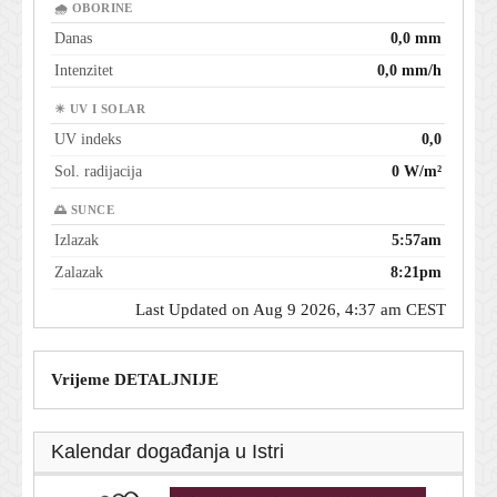
🌧 OBORINE
Danas
0,0 mm
Intenzitet
0,0 mm/h
☀ UV I SOLAR
UV indeks
0,0
Sol. radijacija
0 W/m²
🌅 SUNCE
Izlazak
5:57am
Zalazak
8:21pm
Last Updated on Aug 9 2026, 4:37 am CEST
Vrijeme DETALJNIJE
Kalendar događanja u Istri