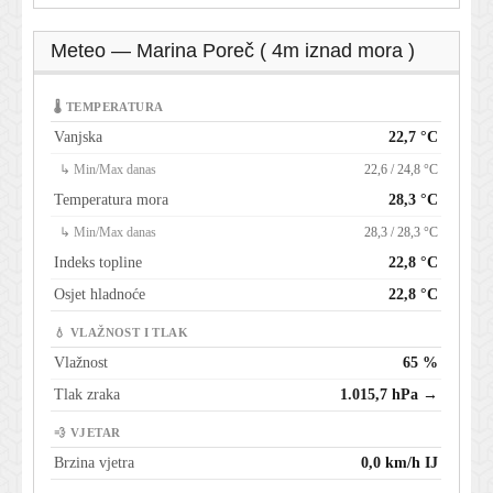
Meteo — Marina Poreč ( 4m iznad mora )
🌡 TEMPERATURA
Vanjska
22,7 °C
↳ Min/Max danas
22,6 / 24,8 °C
Temperatura mora
28,3 °C
↳ Min/Max danas
28,3 / 28,3 °C
Indeks topline
22,8 °C
Osjet hladnoće
22,8 °C
💧 VLAŽNOST I TLAK
Vlažnost
65 %
Tlak zraka
1.015,7 hPa →
💨 VJETAR
Brzina vjetra
0,0 km/h IJ