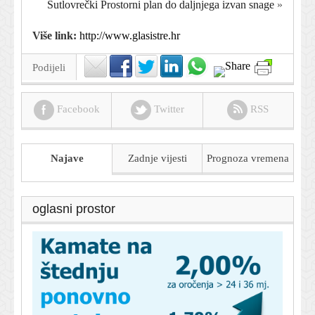
Sutlovrečki Prostorni plan do daljnjega izvan snage
»
Više link:
http://www.glasistre.hr
Podijeli
Facebook
Twitter
RSS
Najave
Zadnje vijesti
Prognoza
vremena
oglasni prostor