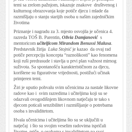
temi sa zrelom pažnjom, iskazuje znakove društvenog i
kulturnog obrazovanja koje potiče djecu i mlade da
razmišljaju o stanju starijih osoba u našim zajedničkim
životima
Priznanje i nagradu za 3. mjesto osvojila je učenica 4.
razreda TOŠ B. Parentin,
Olivia Damjanović
s
mentoricom
učiteljicom Mirandom Benussi Malusa
.
Predstavnik žirija
Luka Stojnić
je kazao da ovaj rad
potiče percepciju koncepta “raznolikosti” kao fenomena
koji ruši predrasude i stavlja u prvi plan važnost mirnog
suživota. Sa spontanošću karakterističnom za djecu,
korištene su figurativne vrijednosti, postižući učinak
primjeren temi.
Žiri je uputio pohvalu svim učenicima za nastale likovne
radove kao i svim razredima i učiteljima koji su se
odazvali ovogodišnjem likovnom natječaju te tako s
djecom poticali senzibilitet i razmišljanje o potrebama
osoba s invaliditetom.
Hvala učenicima i učiteljima što su se uključili u
natječaj i što su svojim veselim radovima ispričali
životne priče o osobama s invaliditetom na svoj