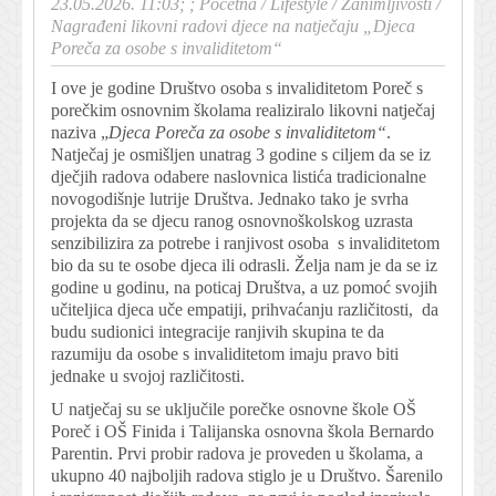
23.05.2026. 11:03; ;
Početna
/
Lifestyle
/
Zanimljivosti
/
Nagrađeni likovni radovi djece na natječaju „Djeca
Poreča za osobe s invaliditetom“
I ove je godine Društvo osoba s invaliditetom Poreč s
porečkim osnovnim školama realiziralo likovni natječaj
naziva „
Djeca Poreča za osobe s invaliditetom“
.
Natječaj je osmišljen unatrag 3 godine s ciljem da se iz
dječjih radova odabere naslovnica listića tradicionalne
novogodišnje lutrije Društva. Jednako tako je svrha
projekta da se djecu ranog osnovnoškolskog uzrasta
senzibilizira za potrebe i ranjivost osoba s invaliditetom
bio da su te osobe djeca ili odrasli. Želja nam je da se iz
godine u godinu, na poticaj Društva, a uz pomoć svojih
učiteljica djeca uče empatiji, prihvaćanju različitosti, da
budu sudionici integracije ranjivih skupina te da
razumiju da osobe s invaliditetom imaju pravo biti
jednake u svojoj različitosti.
U natječaj su se uključile porečke osnovne škole OŠ
Poreč i OŠ Finida i Talijanska osnovna škola Bernardo
Parentin. Prvi probir radova je proveden u školama, a
ukupno 40 najboljih radova stiglo je u Društvo. Šarenilo