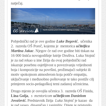
natječaj.
Pobjednički rad je ove godine
Luke Begović
, učenika
2. razreda OŠ Poreč, kojemu je mentorica
učiteljica
Martina Jakac
. Njegov će rad ove godine biti tiskan na
16 000 listića novogodišnje lutrije Društva. Luka Stojnić
je za rad rekao u ime žirija da ovaj pobjednički rad
iskazuje posebnu osjetljivost u povezivanju vrijednosti
boja i kompozicije na površini, prožimajući subjekt ili
motiv spokojnom atmosferom koja potiče empatiju,
uključivanje i međusobno poštovanje te tako postiže cilj
primjeren socio-pedagoškoj temi zadanoj učenicima.
Drugo mjesto je osvojila učenica 3. razreda OŠ Finida,
Lina Golja
,
s mentoricom
učiteljicom Danielom
Jovašević.
Predstavnik žirija
Luka Stojnić
je kazao da
je rad veseo, dinamičan i zanimljiv. Dijete je pristupilo