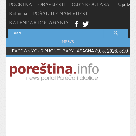
POČETNA
OBAVIJESTI
CIJENE OGLASA
Upute
Kolumna
POŠALJITE NAM VIJEST
KALENDAR DOGAĐANJA
NEWS
“FACE ON YOUR PHONE”: BABY LASAGNA OBJAVIO NOVI SING
9. 8. 2026. 8:10