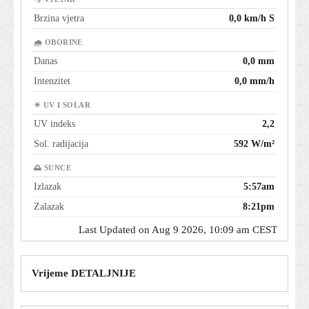
Brzina vjetra
0,0 km/h S
🌧 OBORINE
Danas
0,0 mm
Intenzitet
0,0 mm/h
☀ UV I SOLAR
UV indeks
2,2
Sol. radijacija
592 W/m²
🌅 SUNCE
Izlazak
5:57am
Zalazak
8:21pm
Last Updated on Aug 9 2026, 10:09 am CEST
Vrijeme DETALJNIJE