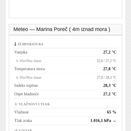
Meteo — Marina Poreč ( 4m iznad mora )
🌡 TEMPERATURA
Vanjska
27,2 °C
↳ Min/Max danas
22,6 / 27,2 °C
Temperatura mora
27,8 °C
↳ Min/Max danas
27,8 / 28,3 °C
Indeks topline
28,3 °C
Osjet hladnoće
27,2 °C
💧 VLAŽNOST I TLAK
Vlažnost
65 %
Tlak zraka
1.016,1 hPa →
💨 VJETAR