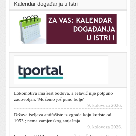
Kalendar događanja u Istri
T-portal.hr
Ruska prijetnja Europi nalazi se u susjedstvu? U gradu
na granici će izbiti kriza
9. kolovoza 2026.
Lokomotiva ima šest bodova, a Jelavić nije potpuno
zadovoljan: 'Možemo još puno bolje'
9. kolovoza 2026.
Država iseljava antifašiste iz zgrade koju koriste od
1953.; nema zamjenskog smještaja
9. kolovoza 2026.
SuperSport HNL za sada nadmašuje očekivanja: Ovo je
nogomet želimo gledati