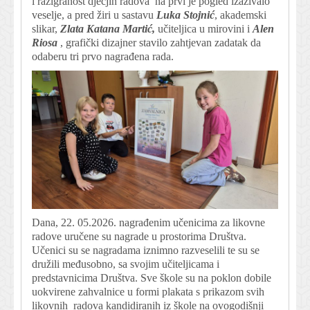
i razigranost dječjih radova na prvi je pogled izazivalo
veselje, a pred žiri u sastavu
Luka Stojnić
, akademski
slikar,
Zlata Katana Martić,
učiteljica u mirovini i
Alen
Riosa
, grafički dizajner stavilo zahtjevan zadatak da
odaberu tri prvo nagrađena rada.
Dana, 22. 05.2026. nagrađenim učenicima za likovne
radove uručene su nagrade u prostorima Društva.
Učenici su se nagradama iznimno razveselili te su se
družili međusobno, sa svojim učiteljicama i
predstavnicima Društva. Sve škole su na poklon dobile
uokvirene zahvalnice u formi plakata s prikazom svih
likovnih radova kandidiranih iz škole na ovogodišnji