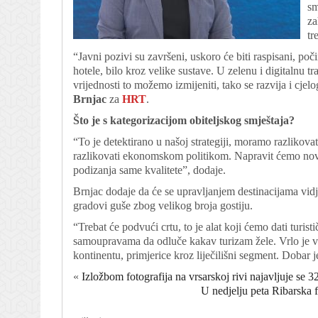
sm
za
tr
“Javni pozivi su završeni, uskoro će biti raspisani, poči
hotele, bilo kroz velike sustave. U zelenu i digitalnu 
vrijednosti to možemo izmijeniti, tako se razvija i cjelo
Brnjac
za
HRT
.
Što je s kategorizacijom obiteljskog smještaja?
“To je detektirano u našoj strategiji, moramo razlikova
razlikovati ekonomskom politikom. Napravit ćemo novu 
podizanja same kvalitete”, dodaje.
Brnjac dodaje da će se upravljanjem destinacijama vidj
gradovi guše zbog velikog broja gostiju.
“Trebat će podvući crtu, to je alat koji ćemo dati turi
samoupravama da odluče kakav turizam žele. Vrlo je važ
kontinentu, primjerice kroz liječilišni segment. Dobar 
«
Izložbom fotografija na vrsarskoj rivi najavljuje se 
U nedjelju peta Ribarska fe