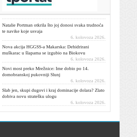
prometa u srpnju u županiji
6. kolovoza 2026.
Natalie Portman otkrila što joj donosi svaka trudnoća
te navike koje usvaja
6. kolovoza 2026.
Nova akcija HGGSS-a Makarska: Dehidrirani
muškarac u šlapama se izgubio na Biokovu
6. kolovoza 2026.
Novi most preko Mrežnice: Ime dobio po 14.
domobranskoj pukovniji Slunj
6. kolovoza 2026.
Slab jen, skupi dugovi i kraj dominacije dolara? Zlato
dobiva novu stratešku ulogu
6. kolovoza 2026.
Most o Uskokovom izvješću iz Gospića: 'Tko sada
skuplja jeftine političke poene?'
6. kolovoza 2026.
Bomba iz Madrida: Real ruši rekord i dovodi afričku
zvijezdu za 140 milijuna eura