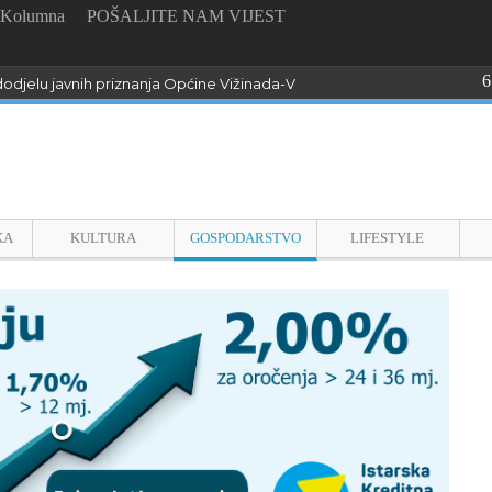
Kolumna
POŠALJITE NAM VIJEST
6
odjelu javnih priznanja Općine Vižinada-Visinada
KA
KULTURA
GOSPODARSTVO
LIFESTYLE