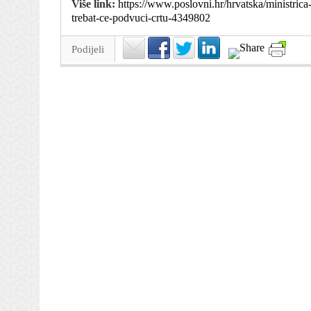
Više link:
https://www.poslovni.hr/hrvatska/ministrica
trebat-ce-podvuci-crtu-4349802
Podijeli