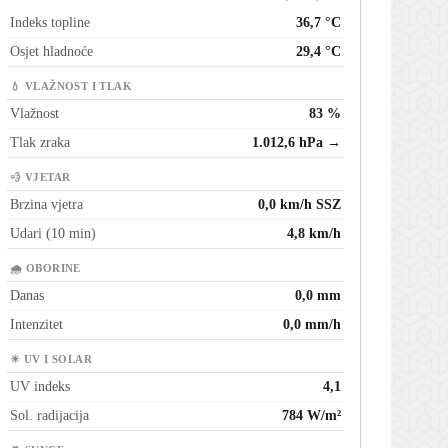
Indeks topline
36,7 °C
Osjet hladnoće
29,4 °C
💧 VLAŽNOST I TLAK
Vlažnost
83 %
Tlak zraka
1.012,6 hPa →
💨 VJETAR
Brzina vjetra
0,0 km/h SSZ
Udari (10 min)
4,8 km/h
🌧 OBORINE
Danas
0,0 mm
Intenzitet
0,0 mm/h
☀ UV I SOLAR
UV indeks
4,1
Sol. radijacija
784 W/m²