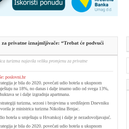
 za privatne iznajmljivače: “Trebat će podvući
ica turizma najavila veliku promjenu za privatne
še: poslovni.hr
rategija je bila do 2020. povećati udio hotela u ukupnom
ještaju na 18%, no danas i dalje imamo udio od svega 13%,
huktava se i dalje izgradnja apartmana.
strategiji turizma, sezoni i brojevima u središnjem Dnevniku
vorila je ministrica turizma Nikolina Brnjac.
io hotela u smještaju u Hrvatskoj i dalje je nezadovoljavajuć.
rategija je bila do 2020. povećati udio hotela u ukupnom