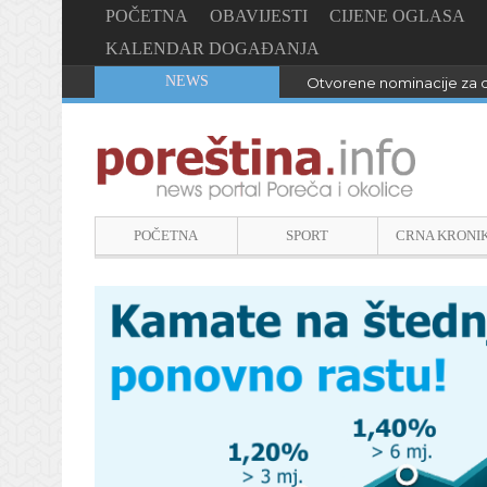
POČETNA
OBAVIJESTI
CIJENE OGLASA
KALENDAR DOGAĐANJA
NEWS
Otvorene nominacije za d
POČETNA
SPORT
CRNA KRONI