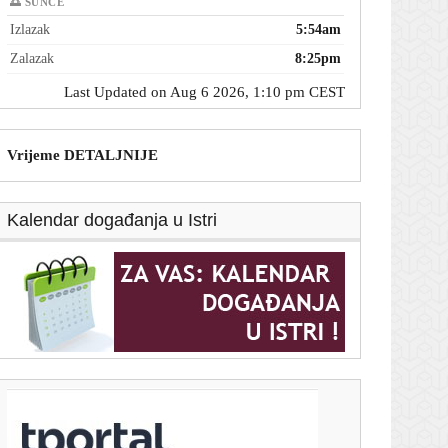
🌅 SUNCE
Izlazak
5:54am
Zalazak
8:25pm
Last Updated on Aug 6 2026, 1:10 pm CEST
Vrijeme DETALJNIJE
Kalendar događanja u Istri
T-portal.hr
Makarska rivijera među rijetkima s rastom turističkog