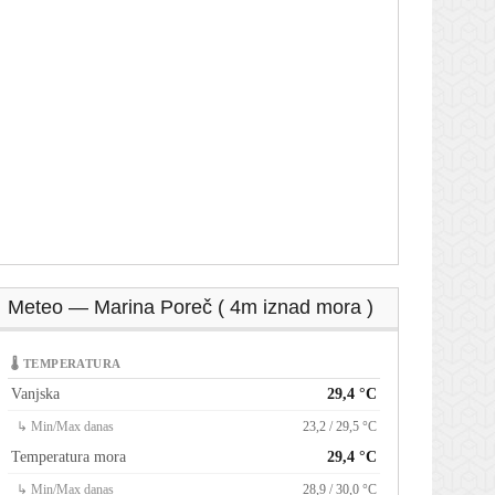
Meteo — Marina Poreč ( 4m iznad mora )
🌡 TEMPERATURA
Vanjska
29,4 °C
↳ Min/Max danas
23,2 / 29,5 °C
Temperatura mora
29,4 °C
↳ Min/Max danas
28,9 / 30,0 °C