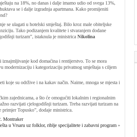
ještaju na 18%, no danas i dalje imamo udio od svega 13%,
huktava se i dalje izgradnja apartmana. Kako promijeniti
end?
nje se ulagati u hotelski smještaj. Bilo kroz male obiteljske
tranziciju. Tako podizanjem kvalitete i stvaranjem dodane
godišnji turizam”, istaknula je ministrica
Nikolina
ti iznajmljivanje kod domaćina i rentijerstvo. To se mora
modernizaciju i kategorizaciju privatnog smještaja s ciljem
eti koje su održive i na kakav način. Naime, mnoga se mjesta i
stičkim zajednicama, a što će omogućiti lokalnim i regionalnim
no razvijati cjelogodišnji turizam. Treba razvijati turizam na
je primjer Topusko”, dodaje ministrica.
32. Montraker
šta u Vrsaru uz folklor, riblje specijalitete i zabavni program
»