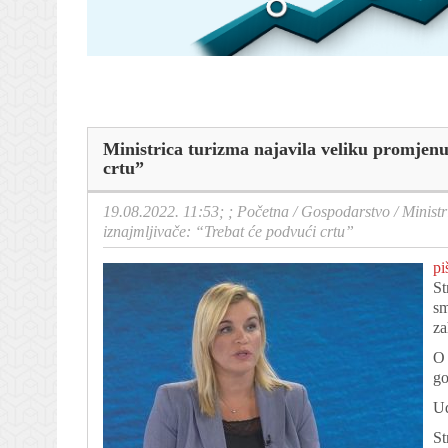
Ministrica turizma najavila veliku promjenu
crtu”
19.08.2022. 11:53; ;
Početna
/
Gospodarstvo
/
Ministr
iznajmljivače: “Trebat će podvući crtu”
pi
St
sm
za
O 
go
Ud
St