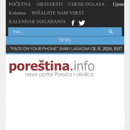
POČETNA
OBAVIJESTI
CIJENE OGLASA
Upute
Kolumna
POŠALJITE NAM VIJEST
KALENDAR DOGAĐANJA
NEWS
“FACE ON YOUR PHONE”: BABY LASAGNA OBJAVIO NOVI SING
8. 8. 2026. 8:07