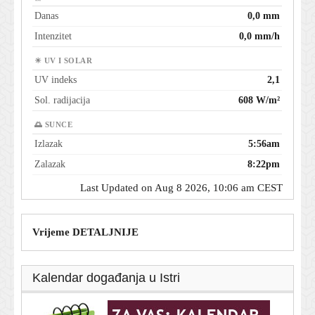
Danas
0,0 mm
Intenzitet
0,0 mm/h
☀ UV I SOLAR
UV indeks
2,1
Sol. radijacija
608 W/m²
🌅 SUNCE
Izlazak
5:56am
Zalazak
8:22pm
Last Updated on Aug 8 2026, 10:06 am CEST
Vrijeme DETALJNIJE
Kalendar događanja u Istri