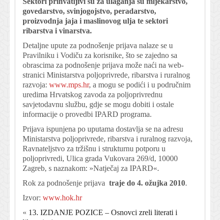
Sektori prihvatljivi su za ulaganja su mljekarstvo,
govedarstvo, svinjogojstvo, peradarstvo,
proizvodnja jaja i maslinovog ulja te sektori
ribarstva i vinarstva.
Detaljne upute za podnošenje prijava nalaze se u
Pravilniku i Vodiču za korisnike, što se zajedno sa
obrascima za podnošenje prijava može naći na web-
stranici Ministarstva poljoprivrede, ribarstva i ruralnog
razvoja:
www.mps.hr
, a mogu se podići i u područnim
uredima Hrvatskog zavoda za poljoprivrednu
savjetodavnu službu, gdje se mogu dobiti i ostale
informacije o provedbi IPARD programa.
Prijava ispunjena po uputama dostavlja se na adresu
Ministarstva poljoprivrede, ribarstva i ruralnog razvoja,
Ravnateljstvo za tržišnu i strukturnu potporu u
poljoprivredi, Ulica grada Vukovara 269/d, 10000
Zagreb, s naznakom: »Natječaj za IPARD«.
Rok za podnošenje prijava
traje do 4. ožujka 2010
.
Izvor:
www.hok.hr
«
13. IZDANJE POZICE – Osnovci zreli literati i