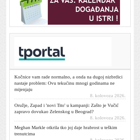
T-portal.hr
Mehaničari upozoravaju: Ovaj slatkasti miris u kabini
može otkriti ozbiljan kvar
8. kolovoza 2026.
Kočnice vam rade normalno, a onda na dugoj nizbrdici
nastaje problem: Ovu tekućinu mnogi godinama ne
mijenjaju
8. kolovoza 2026.
Oružje, Zapad i 'novi Tito' u kampanji: Zašto je Vučić
zapravo dovukao Zelenskog u Beograd?
8. kolovoza 2026.
Meghan Markle otkrila tko joj daje hrabrost u teškim
trenutcima
8. kolovoza 2026.