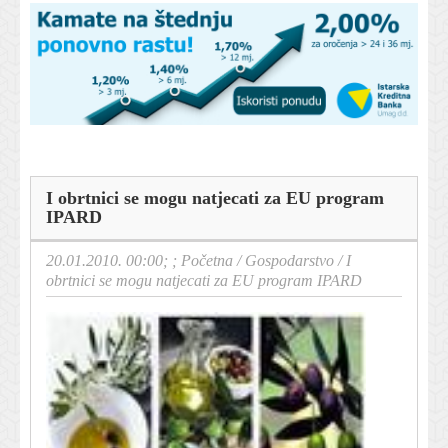
I obrtnici se mogu natjecati za EU program
IPARD
20.01.2010. 00:00; ;
Početna
/
Gospodarstvo
/
I
obrtnici se mogu natjecati za EU program IPARD