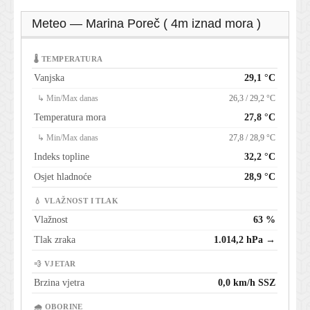
Meteo — Marina Poreč ( 4m iznad mora )
🌡 TEMPERATURA
Vanjska
29,1 °C
↳ Min/Max danas
26,3 / 29,2 °C
Temperatura mora
27,8 °C
↳ Min/Max danas
27,8 / 28,9 °C
Indeks topline
32,2 °C
Osjet hladnoće
28,9 °C
💧 VLAŽNOST I TLAK
Vlažnost
63 %
Tlak zraka
1.014,2 hPa →
💨 VJETAR
Brzina vjetra
0,0 km/h SSZ
🌧 OBORINE