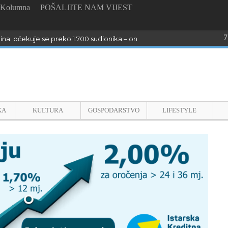
Kolumna
POŠALJITE NAM VIJEST
7
dina: očekuje se preko 1.700 sudionika – online prijave do 26. kolovoza
KA
KULTURA
GOSPODARSTVO
LIFESTYLE