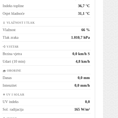
Indeks topline
36,7 °C
Osjet hladnoće
31,1 °C
💧 VLAŽNOST I TLAK
Vlažnost
66 %
Tlak zraka
1.010,7 hPa
💨 VJETAR
Brzina vjetra
0,0 km/h S
Udari (10 min)
4,8 km/h
🌧 OBORINE
Danas
0,0 mm
Intenzitet
0,0 mm/h
☀ UV I SOLAR
UV indeks
0,0
Sol. radijacija
165 W/m²