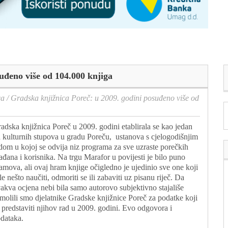
uđeno više od 104.000 knjiga
ca
/
Gradska knjižnica Poreč: u 2009. godini posuđeno više od
adska knjižnica Poreč u 2009. godini etablirala se kao jedan
 kulturnih stupova u gradu Poreču, ustanova s cjelogodišnjim
dom u kojoj se odvija niz programa za sve uzraste porečkih
ađana i korisnika. Na trgu Marafor u povijesti je bilo puno
amova, ali ovaj hram knjige očigledno je ujedinio sve one koji
le nešto naučiti, odmoriti se ili zabaviti uz pisanu riječ. Da
akva ocjena nebi bila samo autorovo subjektivno stajališe
molili smo djelatnike Gradske knjižnice Poreč za podatke koji
 predstaviti njihov rad u 2009. godini. Evo odgovora i
dataka.