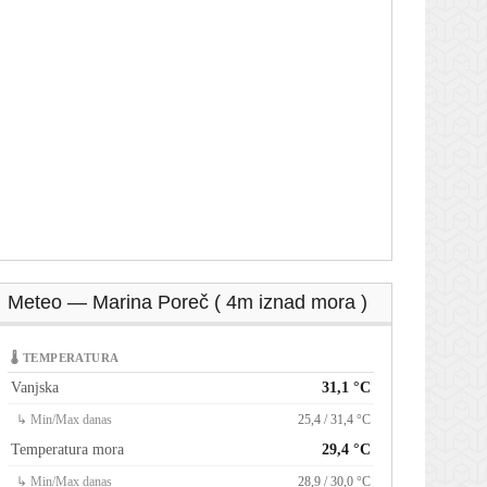
Meteo — Marina Poreč ( 4m iznad mora )
🌡 TEMPERATURA
Vanjska
31,1 °C
↳ Min/Max danas
25,4 / 31,4 °C
Temperatura mora
29,4 °C
↳ Min/Max danas
28,9 / 30,0 °C