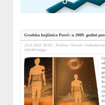
Gradska knjižnica Poreč: u 2009. godini pos
25.01.2010. 00:00; ;
Početna
/
Novosti
/
Svakodnevni
104.000 knjiga
Gr
od
ra
gr
hr
že
ov
za
će
po