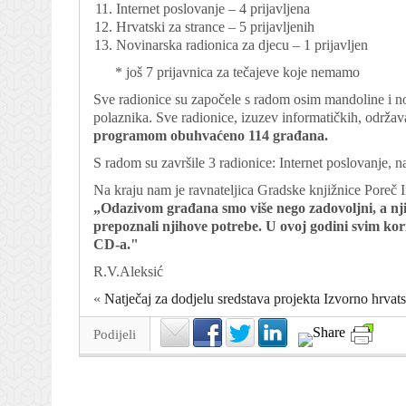
Internet poslovanje – 4 prijavljena
Hrvatski za strance – 5 prijavljenih
Novinarska radionica za djecu – 1 prijavljen
* još 7 prijavnica za tečajeve koje nemamo
Sve radionice su započele s radom osim mandoline i nov
polaznika. Sve radionice, izuzev informatičkih, održa
programom obuhvaćeno 114 građana.
S radom su završile 3 radionice: Internet poslovanje, na
Na kraju nam je ravnateljica Gradske knjižnice Poreč I
„Odazivom građana smo više nego zadovoljni, a nj
prepoznali njihove potrebe. U ovoj godini svim ko
CD-a."
R.V.Aleksić
«
Natječaj za dodjelu sredstava projekta Izvorno hrvat
Podijeli