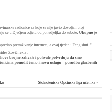
inarske radionice za koje se nije javio dovoljan broj
vaju se u Dječjem odjelu od ponedjeljka do subote.
Ukupno je
predno pretraživanje interneta, a ovaj tjedan i Feng shui ."
rides Zović rekla :
ihove brojne zahvale i pohvale potvrđuju da smo
risnicima ponudit ćemo i novu uslugu – posudba glazbenih
sko
Stolnoteniska Općinska liga učenika
»