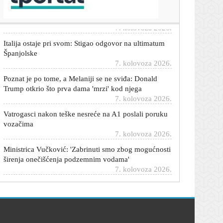
muškarac
7. kolovoza 2026.
Italija ostaje pri svom: Stigao odgovor na ultimatum
Španjolske
7. kolovoza 2026.
Poznat je po tome, a Melaniji se ne sviđa: Donald
Trump otkrio što prva dama 'mrzi' kod njega
7. kolovoza 2026.
Vatrogasci nakon teške nesreće na A1 poslali poruku
vozačima
7. kolovoza 2026.
Ministrica Vučković: 'Zabrinuti smo zbog mogućnosti
širenja onečišćenja podzemnim vodama'
7. kolovoza 2026.
Srpski policajci zaustavili kamion sa skrivenim
eksplozivom: Rusija je imala jeziv plan
7. kolovoza 2026.
Sandra Bagarić u badiću uživa na plaži: Oduševila
prirodnim izdanjem uz romantične stihove Enesa