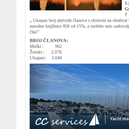
1.
Gr
?
„ Ukupan broj aktivnih članova s obzirom na obuhvat
narodne knjižnice RH od 15%, a osobito smo zadovoljn
čita!"
BROJ ČLANOVA:
Muški : 962
Ženski : 2.078
Ukupno: 3.040