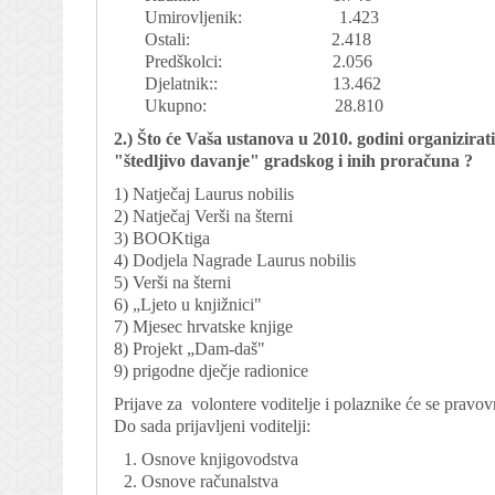
Umirovljenik: 1.423
Ostali: 2.418
Predškolci: 2.056
Djelatnik:: 13.462
Ukupno: 28.810
2.) Što će Vaša ustanova u 2010. godini organizira
"štedljivo davanje" gradskog i inih proračuna ?
1) Natječaj Laurus nobilis
2) Natječaj Verši na šterni
3) BOOKtiga
4) Dodjela Nagrade Laurus nobilis
5) Verši na šterni
6) „Ljeto u knjižnici"
7) Mjesec hrvatske knjige
8) Projekt „Dam-daš"
9) prigodne dječje radionice
Prijave za
volontere voditelje i polaznike će se pravo
Do sada prijavljeni voditelji:
Osnove knjigovodstva
Osnove računalstva