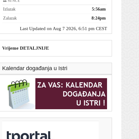
🌅 SUNCE
Izlazak
5:56am
Zalazak
8:24pm
Last Updated on Aug 7 2026, 6:51 pm CEST
Vrijeme DETALJNIJE
Kalendar događanja u Istri
T-portal.hr
Usred Osijeka pronađen još jedan ozlijeđeni