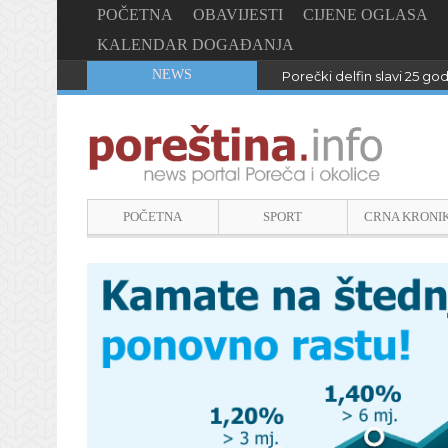
POČETNA
OBAVIJESTI
CIJENE OGLASA
KALENDAR DOGAĐANJA
NEWS
Porečki delfin slavi 25 go
POČETNA
SPORT
CRNA KRONI