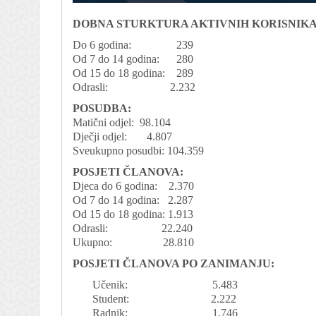
DOBNA STURKTURA AKTIVNIH KORISNIKA
Do 6 godina: 239
Od 7 do 14 godina: 280
Od 15 do 18 godina: 289
Odrasli: 2.232
POSUDBA:
Matični odjel: 98.104
Dječji odjel: 4.807
Sveukupno posudbi: 104.359
POSJETI ČLANOVA:
Djeca do 6 godina: 2.370
Od 7 do 14 godina: 2.287
Od 15 do 18 godina: 1.913
Odrasli: 22.240
Ukupno: 28.810
POSJETI ČLANOVA PO ZANIMANJU:
Učenik: 5.483
Student: 2.222
Radnik: 1.746