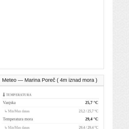
Meteo — Marina Poreč ( 4m iznad mora )
🌡 TEMPERATURA
Vanjska
25,7 °C
↳ Min/Max danas
23,2 / 25,7 °C
Temperatura mora
29,4 °C
↳ Min/Max danas
29,4 / 29,4 °C