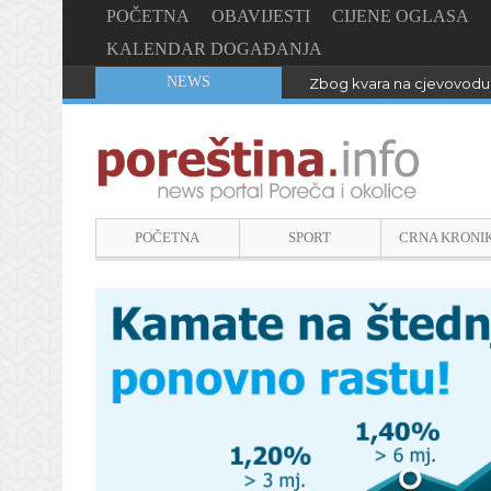
POČETNA
OBAVIJESTI
CIJENE OGLASA
KALENDAR DOGAĐANJA
NEWS
Zbog kvara na cjevovodu 
POČETNA
SPORT
CRNA KRONI