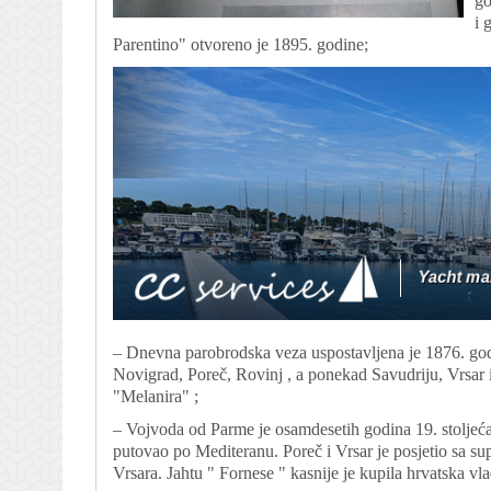
go
i 
Parentino" otvoreno je 1895. godine;
– Dnevna parobrodska veza uspostavljena je 1876. godi
Novigrad, Poreč, Rovinj , a ponekad Savudriju, Vrsar i
"Melanira" ;
– Vojvoda od Parme je osamdesetih godina 19. stoljeća 
putovao po Mediteranu. Poreč i Vrsar je posjetio sa 
Vrsara. Jahtu " Fornese " kasnije je kupila hrvatska vl