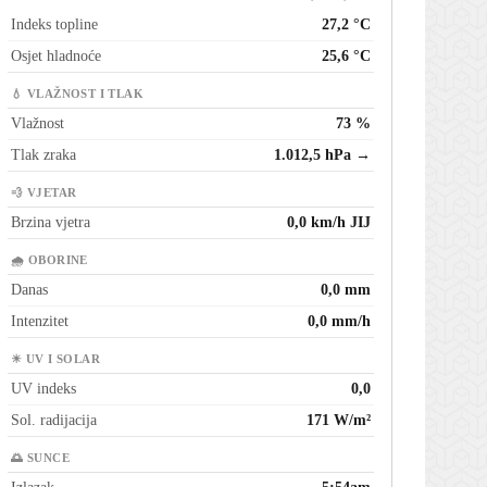
Indeks topline
27,2 °C
Osjet hladnoće
25,6 °C
💧 VLAŽNOST I TLAK
Vlažnost
73 %
Tlak zraka
1.012,5 hPa →
💨 VJETAR
Brzina vjetra
0,0 km/h JIJ
🌧 OBORINE
Danas
0,0 mm
Intenzitet
0,0 mm/h
☀ UV I SOLAR
UV indeks
0,0
Sol. radijacija
171 W/m²
🌅 SUNCE