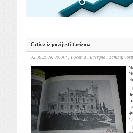
Crtice iz povijesti turizma
02.08.2009. 00:00; ;
Početna
/
Lifestyle
/
Zanimljivosti
Na
či
id
– 
de
ko
Ta
go
si
– 