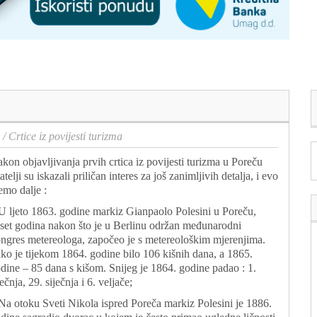
/
Crtice iz povijesti turizma
kon objavljivanja prvih crtica iz povijesti turizma u Poreču
tatelji su iskazali priličan interes za još zanimljivih detalja, i evo
emo dalje :
U ljeto 1863. godine markiz Gianpaolo Polesini u Poreču,
set godina nakon što je u Berlinu održan međunarodni
ngres metereologa, započeo je s metereološkim mjerenjima.
ko je tijekom 1864. godine bilo 106 kišnih dana, a 1865.
dine – 85 dana s kišom. Snijeg je 1864. godine padao : 1.
ječnja, 29. siječnja i 6. veljače;
Na otoku Sveti Nikola ispred Poreča markiz Polesini je 1886.