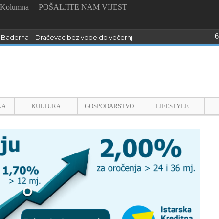
Kolumna
POŠALJITE NAM VIJEST
6
Baderna – Dračevac bez vode do večernjih sati !
KA
KULTURA
GOSPODARSTVO
LIFESTYLE