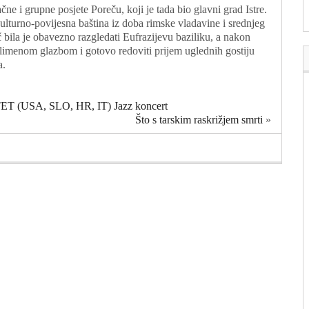
ne i grupne posjete Poreču, koji je tada bio glavni grad Istre.
kulturno-povijesna baština iz doba rimske vladavine i srednjeg
 bila je obavezno razgledati Eufrazijevu baziliku, a nakon
 limenom glazbom i gotovo redoviti prijem uglednih gostiju
a.
 (USA, SLO, HR, IT) Jazz koncert
Što s tarskim raskrižjem smrti
»