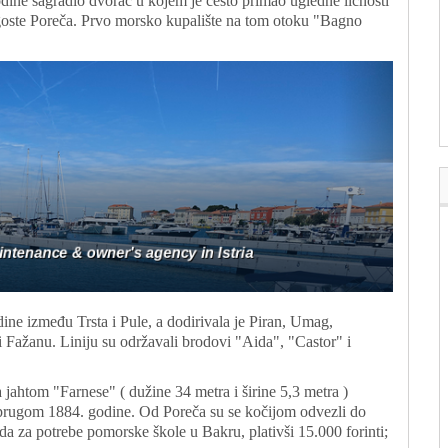
dine sagradio dvorac u kojem je često primao ugledne ličnosti
goste Poreča. Prvo morsko kupalište na tom otoku "Bagno
ne između Trsta i Pule, a dodirivala je Piran, Umag,
 Fažanu. Liniju su održavali brodovi "Aida", "Castor" i
jahtom "Farnese" ( dužine 34 metra i širine 5,3 metra )
suprugom 1884. godine. Od Poreča su se kočijom odvezli do
ada za potrebe pomorske škole u Bakru, plativši 15.000 forinti;