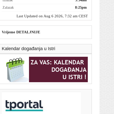
Izlazak
5:54am
Zalazak
8:25pm
Last Updated on Aug 6 2026, 7:32 am CEST
Vrijeme DETALJNIJE
Kalendar događanja u Istri
T-portal.hr
FIFA priznala pogreške nakon pobune saveza;
Infantino ipak ostaje na čelu
6. kolovoza 2026.