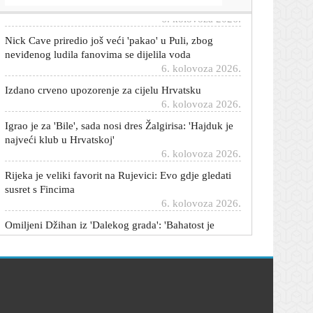
Nick Cave priredio još veći 'pakao' u Puli, zbog
neviđenog ludila fanovima se dijelila voda
6. kolovoza 2026.
Izdano crveno upozorenje za cijelu Hrvatsku
6. kolovoza 2026.
Igrao je za 'Bile', sada nosi dres Žalgirisa: 'Hajduk je
najveći klub u Hrvatskoj'
6. kolovoza 2026.
Rijeka je veliki favorit na Rujevici: Evo gdje gledati
susret s Fincima
6. kolovoza 2026.
Omiljeni Džihan iz 'Dalekog grada': 'Bahatost je
velika tama, ne bih želio upasti u nju. Jer izvući se iz
nje jako je teško'
6. kolovoza 2026.
SAD šalje 242 milijuna dolara za epidemiju ebole u
Africi
6. kolovoza 2026.