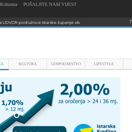
Kolumna
POŠALJITE NAM VIJEST
7
 UDVDR-podružnice Istarske županije obilježili Dan pobjede i domo
KA
KULTURA
GOSPODARSTVO
LIFESTYLE