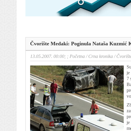
Čvorište Medaki: Poginula Nataša Kuzmić Ka
13.05.2007. 00:00; ;
Početna
/
Crna kronika
/
Čvorišt
Su
je
7 
Ba
pr
vo
Zb
za
pr
je
me