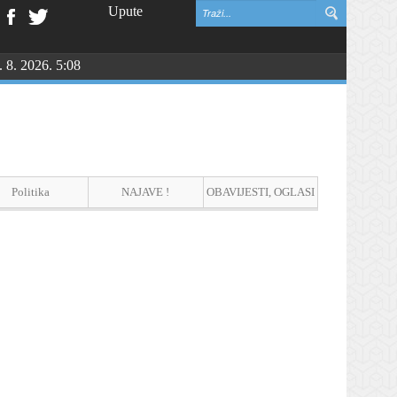
Upute
. 8. 2026. 5:08
vinske zahvalnosti i DAN HRVATSKIH BRANITELJA
Politika
NAJAVE !
OBAVIJESTI, OGLASI