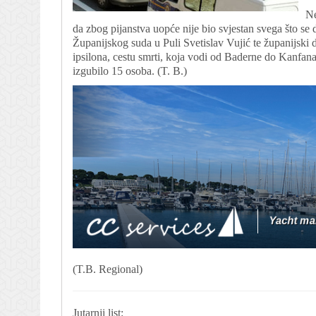
Ne
da zbog pijanstva uopće nije bio svjestan svega što se d
Županijskog suda u Puli Svetislav Vujić te županijski dr
ipsilona, cestu smrti, koja vodi od Baderne do Kanfan
izgubilo 15 osoba. (T. B.)
(T.B. Regional)
Jutarnji list: