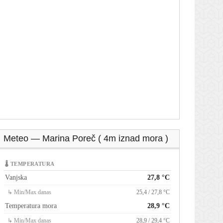
Meteo — Marina Poreč ( 4m iznad mora )
🌡 TEMPERATURA
Vanjska
27,8 °C
↳ Min/Max danas
25,4 / 27,8 °C
Temperatura mora
28,9 °C
↳ Min/Max danas
28,9 / 29,4 °C