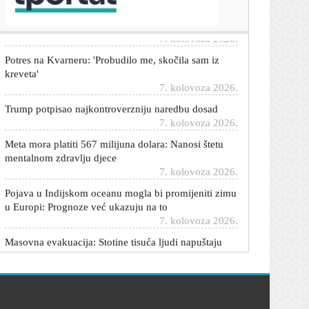
nestanak 43 studenata
7. kolovoza 2026.
Potres na Kvarneru: 'Probudilo me, skočila sam iz
kreveta'
7. kolovoza 2026.
Trump potpisao najkontroverzniju naredbu dosad
7. kolovoza 2026.
Meta mora platiti 567 milijuna dolara: Nanosi štetu
mentalnom zdravlju djece
7. kolovoza 2026.
Pojava u Indijskom oceanu mogla bi promijeniti zimu
u Europi: Prognoze već ukazuju na to
7. kolovoza 2026.
Masovna evakuacija: Stotine tisuća ljudi napuštaju
domove, 500 letova otkazano
7. kolovoza 2026.
Maroko će vratiti djecu bez pratnje: Sprema se
dogovor sa Španjolskom
7. kolovoza 2026.