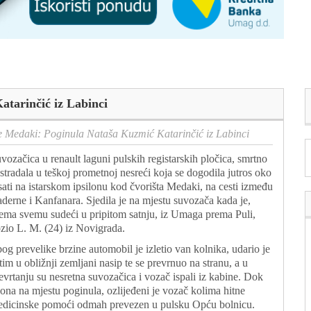
tarinčić iz Labinci
e Medaki: Poginula Nataša Kuzmić Katarinčić iz Labinci
vozačica u renault laguni pulskih registarskih pločica, smrtno
 stradala u teškoj prometnoj nesreći koja se dogodila jutros oko
sati na istarskom ipsilonu kod čvorišta Medaki, na cesti između
derne i Kanfanara. Sjedila je na mjestu suvozača kada je,
ema svemu sudeći u pripitom satnju, iz Umaga prema Puli,
zio L. M. (24) iz Novigrada.
og prevelike brzine automobil je izletio van kolnika, udario je
tim u obližnji zemljani nasip te se prevrnuo na stranu, a u
evrtanju su nesretna suvozačica i vozač ispali iz kabine. Dok
 ona na mjestu poginula, ozlijeđeni je vozač kolima hitne
dicinske pomoći odmah prevezen u pulsku Opću bolnicu.