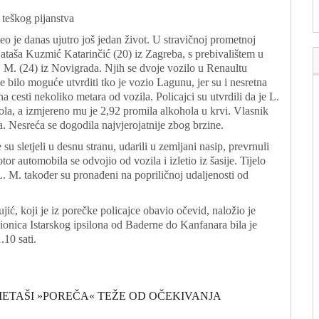
u teškog pijanstva
eo je danas ujutro još jedan život. U stravičnoj prometnoj
Nataša Kuzmić Katarinčić (20) iz Zagreba, s prebivalištem u
. M. (24) iz Novigrada. Njih se dvoje vozilo u Renaultu
bilo moguće utvrditi tko je vozio Lagunu, jer su i nesretna
a cesti nekoliko metara od vozila. Policajci su utvrdili da je L.
ola, a izmjereno mu je 2,92 promila alkohola u krvi. Vlasnik
aga. Nesreća se dogodila najvjerojatnije zbog brzine.
u sletjeli u desnu stranu, udarili u zemljani nasip, prevrnuli
or automobila se odvojio od vozila i izletio iz šasije. Tijelo
. M. također su pronađeni na popriličnoj udaljenosti od
jić, koji je iz porečke policajce obavio očevid, naložio je
Dionica Istarskog ipsilona od Baderne do Kanfanara bila je
10 sati.
KOMETAŠI »POREČA« TEŽE OD OČEKIVANJA