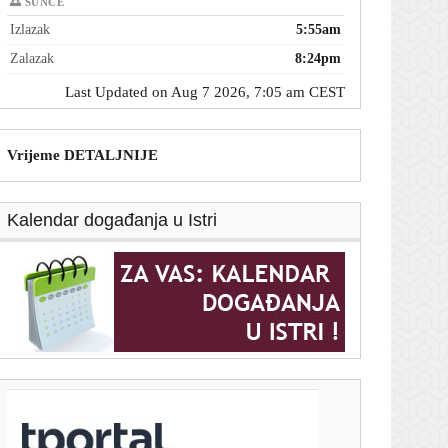
🌅 SUNCE
Izlazak
5:55am
Zalazak
8:24pm
Last Updated on Aug 7 2026, 7:05 am CEST
Vrijeme DETALJNIJE
Kalendar događanja u Istri
T-portal.hr
Bivši meksički guverner uhićen zbog umiješanosti u