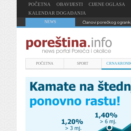
POČETNA
OBAVIJESTI
CIJENE OGLASA
KALENDAR DOGAĐANJA
NEWS
Članovi porečkog ogranka
POČETNA
SPORT
CRNA KRONI