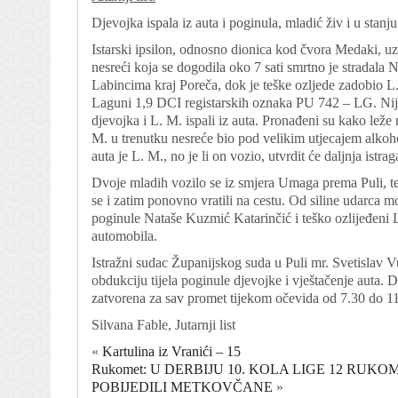
Djevojka ispala iz auta i poginula, mladić živ i u stanj
Istarski ipsilon, odnosno dionica kod čvora Medaki, uz
nesreći koja se dogodila oko 7 sati smrtno je stradala 
Labincima kraj Poreča, dok je teške ozljede zadobio L
Laguni 1,9 DCI registarskih oznaka PU 742 – LG. Nije 
djevojka i L. M. ispali iz auta. Pronađeni su kako leže n
M. u trenutku nesreće bio pod velikim utjecajem alkoh
auta je L. M., no je li on vozio, utvrdit će daljnja istr
Dvoje mladih vozilo se iz smjera Umaga prema Puli, te s
se i zatim ponovno vratili na cestu. Od siline udarca mot
poginule Nataše Kuzmić Katarinčić i teško ozlijeđeni L
automobila.
Istražni sudac Županijskog suda u Puli mr. Svetislav Vu
obdukciju tijela poginule djevojke i vještačenje auta. 
zatvorena za sav promet tijekom očevida od 7.30 do 11.
Silvana Fable, Jutarnji list
«
Kartulina iz Vranići – 15
Rukomet: U DERBIJU 10. KOLA LIGE 12 RU
POBIJEDILI METKOVČANE
»