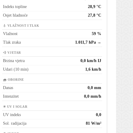
Indeks topline
28,9 °C
Osjet hladnoće
27,8 °C
💧 VLAŽNOST I TLAK
Vlažnost
59 %
Tlak zraka
1.011,7 hPa →
💨 VJETAR
Brzina vjetra
0,0 km/h IJ
Udari (10 min)
1,6 km/h
🌧 OBORINE
Danas
0,0 mm
Intenzitet
0,0 mm/h
☀ UV I SOLAR
UV indeks
0,0
Sol. radijacija
81 W/m²