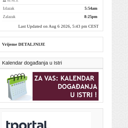
🌅 SUNCE
Izlazak
5:54am
Zalazak
8:25pm
Last Updated on Aug 6 2026, 5:43 pm CEST
Vrijeme DETALJNIJE
Kalendar događanja u Istri
T-portal.hr
Hrvatska se prži na 40 stupnjeva: Izdržite još malo,