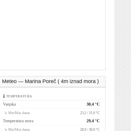
Meteo — Marina Poreč ( 4m iznad mora )
🌡 TEMPERATURA
Vanjska
30,4 °C
↳ Min/Max danas
23,2 / 31,0 °C
Temperatura mora
29,4 °C
↳ Min/Max danas
28,9 / 30,0 °C