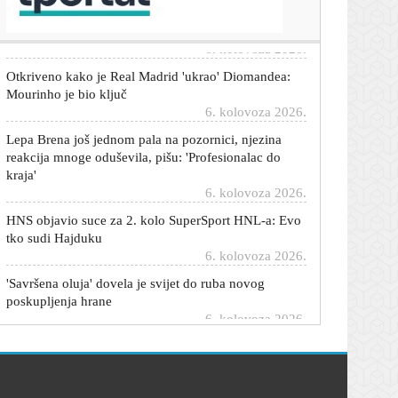
stiže promjena
6. kolovoza 2026.
Otkriveno kako je Real Madrid 'ukrao' Diomandea:
Mourinho je bio ključ
6. kolovoza 2026.
Lepa Brena još jednom pala na pozornici, njezina
reakcija mnoge oduševila, pišu: 'Profesionalac do
kraja'
6. kolovoza 2026.
HNS objavio suce za 2. kolo SuperSport HNL-a: Evo
tko sudi Hajduku
6. kolovoza 2026.
'Savršena oluja' dovela je svijet do ruba novog
poskupljenja hrane
6. kolovoza 2026.
Vatreni iznenada napustio pripreme te avionom iz
Australije hitno odletio za Milano
6. kolovoza 2026.
Jagušić briljirao u Europi i oduševio Grke: Evo što