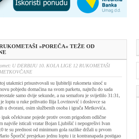
12 RUKOMETAŠI »POREČA« TEŽE OD
NE
omet: U DERBIJU 10. KOLA LIGE 12 RUKOMETAŠI
I METKOVČANE
j utakmici prisustvovali su ljubitelji rukometa sinoć u
 novu pobjedu domaćina na svom parketu, najtežu do sada
eostale samo dvije sekunde, a na semaforu je svijetlilo 31:31,
je loptu u ruke prihvatio Ilija Lovrinović i doslovce sa
ih u dvorani, osim službenih osoba i igrača Metkovića.
o ipak očekivane pojede protiv ovom prigodom odlične
ajviše isticali vratar Bojan Ljubišić i nepogrešivi Ivan
2:0 te su prednost od minimum gola razlike držali u prvom
 Mario Šporčić presjekao jednu loptu i iz kontranapada postigao