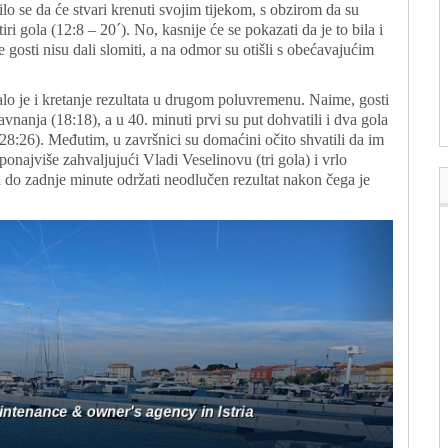
lo se da će stvari krenuti svojim tijekom, s obzirom da su
ri gola (12:8 – 20´). No, kasnije će se pokazati da je to bila i
gosti nisu dali slomiti, a na odmor su otišli s obećavajućim
lo je i kretanje rezultata u drugom poluvremenu. Naime, gosti
avnanja (18:18), a u 40. minuti prvi su put dohvatili i dva gola
(28:26). Međutim, u završnici su domaćini očito shvatili da im
 ponajviše zahvaljujući Vladi Veselinovu (tri gola) i vrlo
do zadnje minute održati neodlučen rezultat nakon čega je