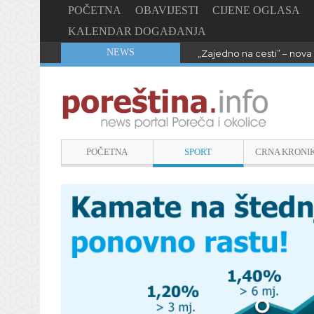
POČETNA
OBAVIJESTI
CIJENE OGLASA
KALENDAR DOGAĐANJA
NEWS
„Zajedno na cesti” – nova 
POČETNA
SPORT
CRNA KRONI