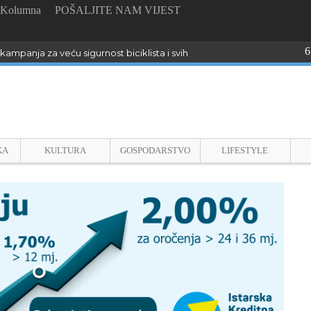
Kolumna
POŠALJITE NAM VIJEST
6
kampanja za veću sigurnost biciklista i svih sudionika u prometu u Istri
KA
KULTURA
GOSPODARSTVO
LIFESTYLE