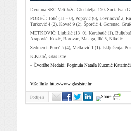
Dvorana SRC Veli Jože. Gledatelja: 150. Suci: Ivan 
POREČ: Totić (11 + 0), Popović (6), Lovrinović 2, Rađ
Turković 4 (2), Kovač 9 (2), Šporčić 4, Gorenac, Gruič
METKOVIĆ: Ljubišić (13+0), Karabatić (1), Buljubaši
Arapović, Kozić, Borovac, Mataga, Ilić 5, Nikolić.
Sedmerci: Poreč 5 (4), Metković 1 (1). Isključenja: Po
K.Klarić, Glas Istre
«
Čvorište Medaki: Poginula Nataša Kuzmić Katarinčić
Više link:
http://www.glasistre.hr
Podijeli