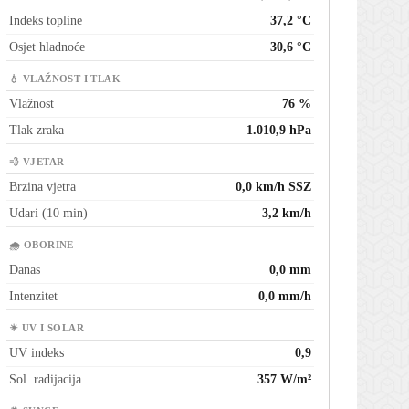
Indeks topline
37,2 °C
Osjet hladnoće
30,6 °C
💧 VLAŽNOST I TLAK
Vlažnost
76 %
Tlak zraka
1.010,9 hPa
💨 VJETAR
Brzina vjetra
0,0 km/h SSZ
Udari (10 min)
3,2 km/h
🌧 OBORINE
Danas
0,0 mm
Intenzitet
0,0 mm/h
☀ UV I SOLAR
UV indeks
0,9
Sol. radijacija
357 W/m²