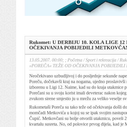
Rukomet: U DERBIJU 10. KOLA LIGE 
OČEKIVANJA POBIJEDILI METKOVČA
13.05.2007. 00:00; ;
Početna
/
Sport i rekreacija
/
Ruk
»POREČA« TEŽE OD OČEKIVANJA POBIJEDIL
Neočekivano uzbudljivoj i do posljednje sekunde napeto
Poreču, dočekavši kraj na nogama, ujedno proslavivši
izborenu u Ligi 12. Naime, kad su do kraja utakmice pr
Porečani su u svoju korist imali deveterac nakon kojeg 
zvukom sirene smjestio ju u mrežu za veliko veselje sv
Rukometaši Poreča su tako teže od očekivanja došli d
momčadi Metkovića u kojoj su se ipak svojim nastupom n
Čupić. Metkovčani su bolje otvorili utakmicu, poveli 
kvartalu susreta. No, od polovice prvog dijela, kad je