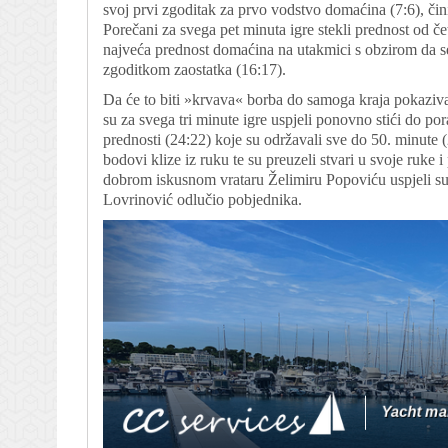
svoj prvi zgoditak za prvo vodstvo domaćina (7:6), čini
Porečani za svega pet minuta igre stekli prednost od četi
najveća prednost domaćina na utakmici s obzirom da se 
zgoditkom zaostatka (16:17).
Da će to biti »krvava« borba do samoga kraja pokaziva
su za svega tri minute igre uspjeli ponovno stići do por
prednosti (24:22) koje su održavali sve do 50. minute 
bodovi klize iz ruku te su preuzeli stvari u svoje ruke i
dobrom iskusnom vrataru Želimiru Popoviću uspjeli su 
Lovrinović odlučio pobjednika.