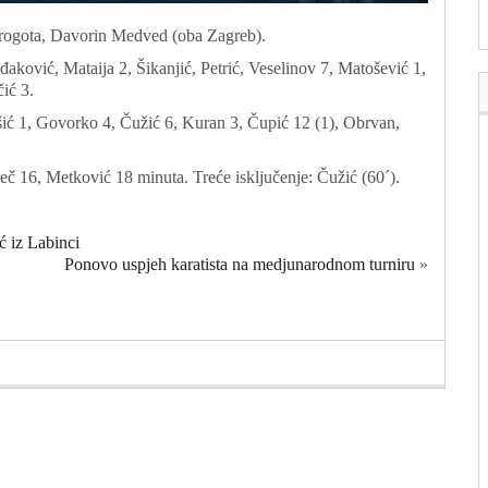
Grogota, Davorin Medved (oba Zagreb).
aković, Mataija 2, Šikanjić, Petrić, Veselinov 7, Matošević 1,
ić 3.
ć 1, Govorko 4, Čužić 6, Kuran 3, Čupić 12 (1), Obrvan,
reč 16, Metković 18 minuta. Treće isključenje: Čužić (60´).
 iz Labinci
Ponovo uspjeh karatista na medjunarodnom turniru
»