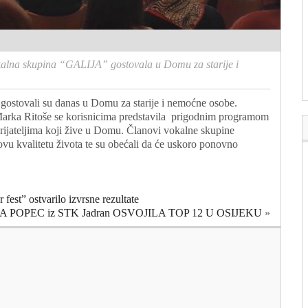
alna skupina “GALIJA” gostovala u Domu za starije i
gostovali su danas u Domu za starije i nemoćne osobe.
Marka Ritoše se korisnicima predstavila prigodnim programom
i prijateljima koji žive u Domu. Članovi vokalne skupine
hovu kvalitetu života te su obećali da će uskoro ponovno
fest” ostvarilo izvrsne rezultate
DORA POPEC iz STK Jadran OSVOJILA TOP 12 U OSIJEKU
»