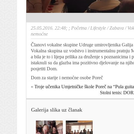
25.05.2016. 22:48; ;
Početna
/
Lifestyle
/
Zabava
/
Vok
nemoćne
Članovi vokalne skupine Udruge umirovljenika Galija 
Vokalna skupina uz vodstvo i instrumentalnu pratnju 
a bila je to i lijepa prilika za druženje s poznanicima 
istaknuli su da glazba ima pozitivno djelovanje na nji
posjetiti Dom.
Dom za starije i nemoćne osobe Poreč
«
Troje učenika Umjetničke škole Poreč na “Pula guitar 
Stolni tenis: 
Galerija slika uz članak