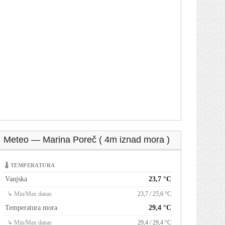
Meteo — Marina Poreč ( 4m iznad mora )
🌡 TEMPERATURA
Vanjska
23,7 °C
↳ Min/Max danas
23,7 / 25,6 °C
Temperatura mora
29,4 °C
↳ Min/Max danas
29,4 / 29,4 °C