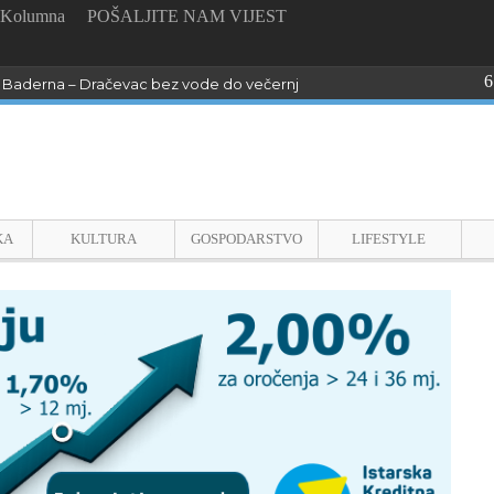
Kolumna
POŠALJITE NAM VIJEST
6
Baderna – Dračevac bez vode do večernjih sati !
KA
KULTURA
GOSPODARSTVO
LIFESTYLE