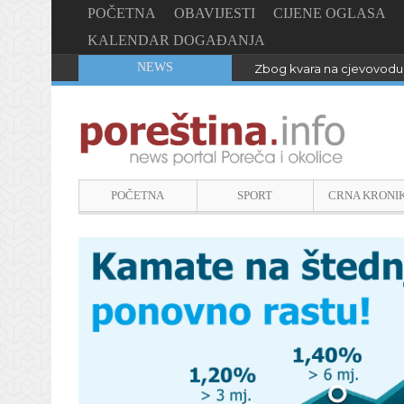
POČETNA
OBAVIJESTI
CIJENE OGLASA
KALENDAR DOGAĐANJA
NEWS
Zbog kvara na cjevovodu 
POČETNA
SPORT
CRNA KRONI