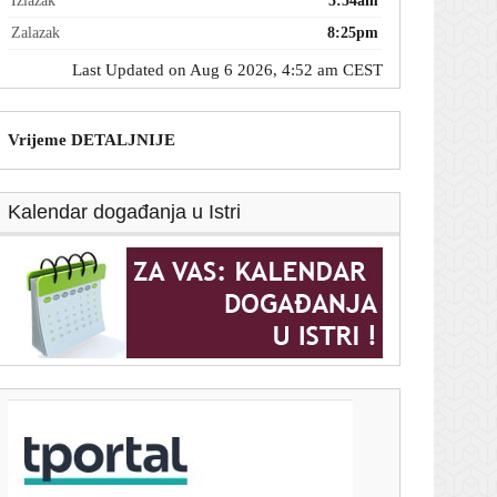
Izlazak
5:54am
Zalazak
8:25pm
Last Updated on Aug 6 2026, 4:52 am CEST
Vrijeme DETALJNIJE
Kalendar događanja u Istri
T-portal.hr
Dnevni horoskop za 6. kolovoza 2026. - što vam
zvijezde danas donose
5. kolovoza 2026.