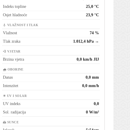
Indeks topline
25,0 °C
Osjet hladnoće
23,9 °C
💧 VLAŽNOST I TLAK
Vlažnost
74 %
Tlak zraka
1.012,4 hPa →
💨 VJETAR
Brzina vjetra
0,0 km/h JIJ
🌧 OBORINE
Danas
0,0 mm
Intenzitet
0,0 mm/h
☀ UV I SOLAR
UV indeks
0,0
Sol. radijacija
0 W/m²
🌅 SUNCE