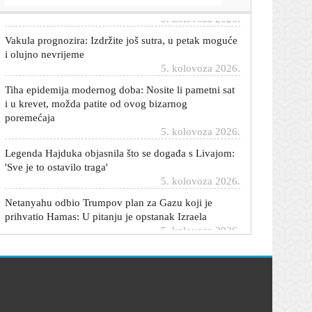
Vakula prognozira: Izdržite još sutra, u petak moguće
i olujno nevrijeme
5. kolovoza 2026.
Tiha epidemija modernog doba: Nosite li pametni sat
i u krevet, možda patite od ovog bizarnog
poremećaja
5. kolovoza 2026.
Legenda Hajduka objasnila što se događa s Livajom:
'Sve je to ostavilo traga'
5. kolovoza 2026.
Netanyahu odbio Trumpov plan za Gazu koji je
prihvatio Hamas: U pitanju je opstanak Izraela
5. kolovoza 2026.
Nijemce ozbiljno zabrinuo dron s bombom u
Leipzigu: 'Bio je to hibridni napad'
5. kolovoza 2026.
'Neki su dobili previše, neki premalo': Što kažu
branitelji o čestitki iz vlade?
5. kolovoza 2026.