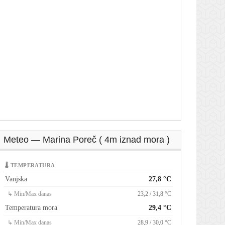
Meteo — Marina Poreč ( 4m iznad mora )
🌡 TEMPERATURA
Vanjska
27,8 °C
↳ Min/Max danas
23,2 / 31,8 °C
Temperatura mora
29,4 °C
↳ Min/Max danas
28,9 / 30,0 °C