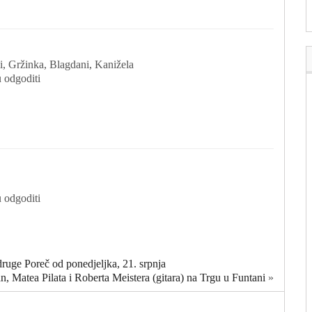
li, Gržinka, Blagdani, Kanižela
 odgoditi
 odgoditi
ge Poreč od ponedjeljka, 21. srpnja
 Matea Pilata i Roberta Meistera (gitara) na Trgu u Funtani
»