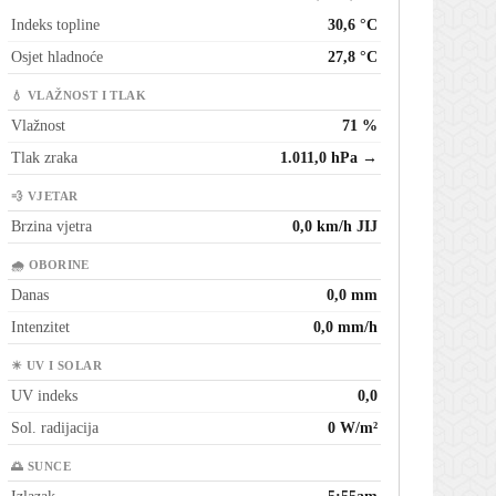
Indeks topline
30,6 °C
Osjet hladnoće
27,8 °C
💧 VLAŽNOST I TLAK
Vlažnost
71 %
Tlak zraka
1.011,0 hPa →
💨 VJETAR
Brzina vjetra
0,0 km/h JIJ
🌧 OBORINE
Danas
0,0 mm
Intenzitet
0,0 mm/h
☀ UV I SOLAR
UV indeks
0,0
Sol. radijacija
0 W/m²
🌅 SUNCE