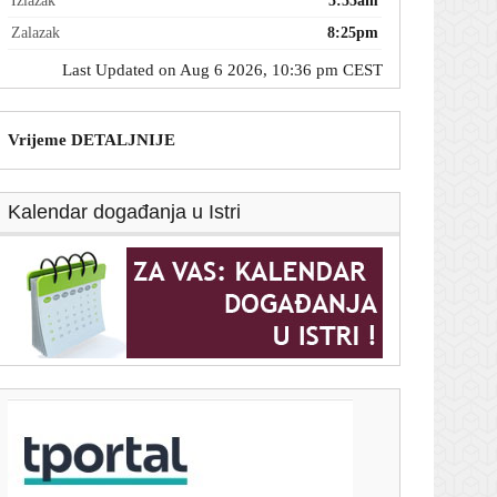
Izlazak
5:55am
Zalazak
8:25pm
Last Updated on Aug 6 2026, 10:36 pm CEST
Vrijeme DETALJNIJE
Kalendar događanja u Istri
T-portal.hr
Šuta: 'Oni koji prigovaraju neka se radije uhvate
posla'
6. kolovoza 2026.