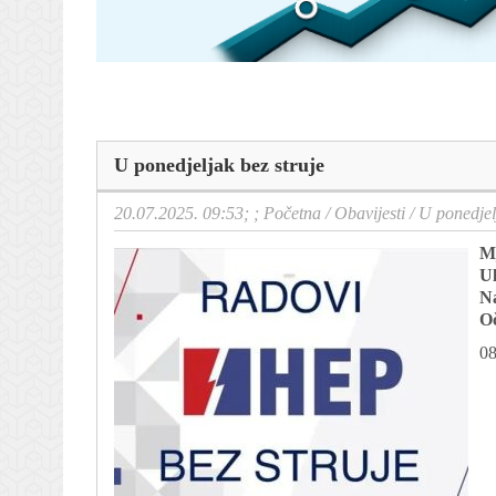
U ponedjeljak bez struje
20.07.2025. 09:53; ;
Početna
/
Obavijesti
/
U ponedjel
Mj
Ul
N
Oč
08