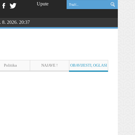
Upute
. 8. 2026. 20:37
vinske zahvalnosti i DAN HRVATSKIH BRANITELJA
Politika
NAJAVE !
OBAVIJESTI, OGLASI