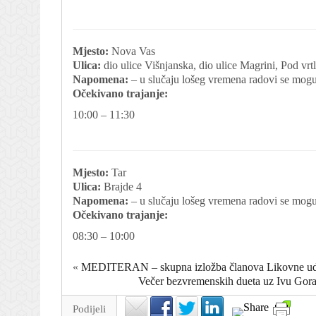
Mjesto:
Nova Vas
Ulica:
dio ulice Višnjanska, dio ulice Magrini, Pod vrt
Napomena:
– u slučaju lošeg vremena radovi se mogu
Očekivano trajanje:
10:00 – 11:30
Mjesto:
Tar
Ulica:
Brajde 4
Napomena:
– u slučaju lošeg vremena radovi se mogu
Očekivano trajanje:
08:30 – 10:00
«
MEDITERAN – skupna izložba članova Likovne udru
Večer bezvremenskih dueta uz Ivu Goran,
Podijeli