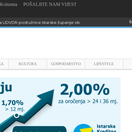
Kolumna
POŠALJITE NAM VIJEST
6
 UDVDR-podružnice Istarske županije obilježili Dan pobjede i domo
KA
KULTURA
GOSPODARSTVO
LIFESTYLE