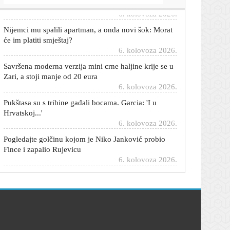
Nijemci mu spalili apartman, a onda novi šok: Morat
će im platiti smještaj?
6. kolovoza 2026.
Savršena moderna verzija mini crne haljine krije se u
Zari, a stoji manje od 20 eura
6. kolovoza 2026.
Pukštasa su s tribine gađali bocama. Garcia: 'I u
Hrvatskoj...'
6. kolovoza 2026.
Pogledajte golčinu kojom je Niko Janković probio
Fince i zapalio Rujevicu
6. kolovoza 2026.
Ukrajinski predsjednik stiže u Srbiju: S Vučićem o
sankcijama Rusiji?
6. kolovoza 2026.
Garcia se oglasio nakon visoke pobjede: 'Klub je u
teškoj poziciji...'
6. kolovoza 2026.