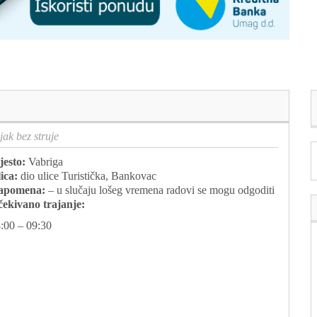
jak bez struje
esto:
Vabriga
ica:
dio ulice Turistička, Bankovac
apomena:
– u slučaju lošeg vremena radovi se mogu odgoditi
ekivano trajanje:
:00 – 09:30