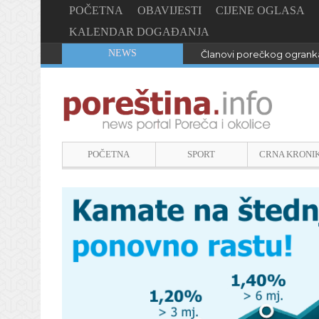
POČETNA
OBAVIJESTI
CIJENE OGLASA
KALENDAR DOGAĐANJA
NEWS
Članovi porečkog ogranka
POČETNA
SPORT
CRNA KRONI