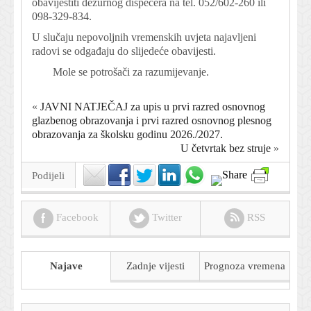
obavijestiti dežurnog dispečera na tel. 052/602-260 ili
098-329-834.
U slučaju nepovoljnih vremenskih uvjeta najavljeni
radovi se odgađaju do slijedeće obavijesti.
Mole se potrošači za razumijevanje.
«
JAVNI NATJEČAJ za upis u prvi razred osnovnog
glazbenog obrazovanja i prvi razred osnovnog plesnog
obrazovanja za školsku godinu 2026./2027.
U četvrtak bez struje
»
Podijeli
Facebook
Twitter
RSS
Najave
Zadnje vijesti
Prognoza
vremena