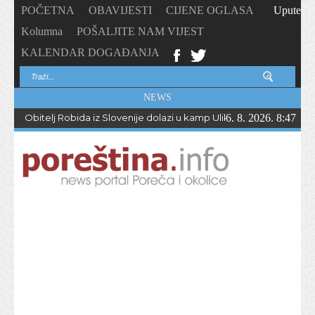
POČETNA
OBAVIJESTI
CIJENE OGLASA
Upute
Kolumna
POŠALJITE NAM VIJEST
KALENDAR DOGAĐANJA
NEWS
Obitelj Robida iz Slovenije dolazi u kamp Ulika već 50 godina !
6. 8. 2026. 8:47