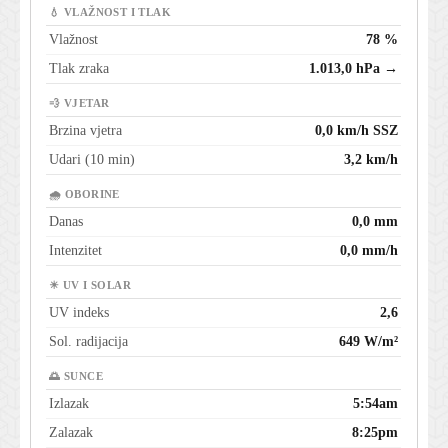
💧 VLAŽNOST I TLAK
Vlažnost
78 %
Tlak zraka
1.013,0 hPa →
💨 VJETAR
Brzina vjetra
0,0 km/h SSZ
Udari (10 min)
3,2 km/h
🌧 OBORINE
Danas
0,0 mm
Intenzitet
0,0 mm/h
☀ UV I SOLAR
UV indeks
2,6
Sol. radijacija
649 W/m²
🌅 SUNCE
Izlazak
5:54am
Zalazak
8:25pm