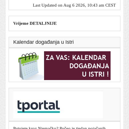
Last Updated on Aug 6 2026, 10:43 am CEST
Vrijeme DETALJNIJE
Kalendar događanja u Istri
T-portal.hr
Mike Tyson otkrio koji ga aktivni boksač najviše
podsjeća na njega: 'Dolazi s lošim namjerama'
6. kolovoza 2026.
Putujete kroz Njemačku? Počeo je tjedan pojačanih