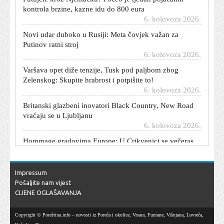
kontrola brzine, kazne idu do 800 eura
6. kolovoza 2026.
Novi udar duboko u Rusiji: Meta čovjek važan za
Putinov ratni stroj
6. kolovoza 2026.
Varšava opet diže tenzije, Tusk pod paljbom zbog
Zelenskog: Skupite hrabrost i potpišite to!
6. kolovoza 2026.
Britanski glazbeni inovatori Black Country, New Road
vraćaju se u Ljubljanu
6. kolovoza 2026.
Hommage gradovima Europe: U Crikvenici se večeras
otvara zanimljiva izložba
6. kolovoza 2026.
Thompson objavio detalje prodaje za veliki humanitarni
Impressum
koncert u Vukovaru
Pošaljite nam vijest
6. kolovoza 2026.
CIJENE OGLAŠAVANJA
Nosite li kremu za sunčanje u autu? Dermatolozi
upozoravaju zašto vas vaša bočica više ne štiti od UV
Copyright © Poreština.info – novosti iz Poreča i okolice, Vrsara, Funtane, Višnjana, Lovreča,
zraka