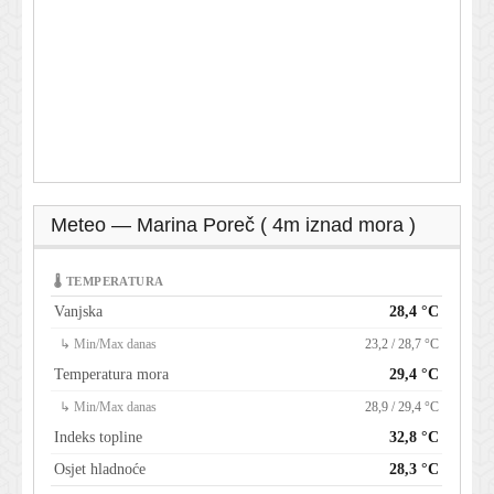
Meteo — Marina Poreč ( 4m iznad mora )
🌡 TEMPERATURA
Vanjska
28,4 °C
↳ Min/Max danas
23,2 / 28,7 °C
Temperatura mora
29,4 °C
↳ Min/Max danas
28,9 / 29,4 °C
Indeks topline
32,8 °C
Osjet hladnoće
28,3 °C