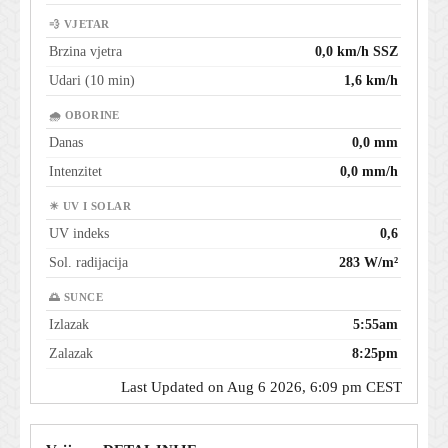
💨 VJETAR
Brzina vjetra
0,0 km/h SSZ
Udari (10 min)
1,6 km/h
🌧 OBORINE
Danas
0,0 mm
Intenzitet
0,0 mm/h
☀ UV I SOLAR
UV indeks
0,6
Sol. radijacija
283 W/m²
🌅 SUNCE
Izlazak
5:55am
Zalazak
8:25pm
Last Updated on Aug 6 2026, 6:09 pm CEST