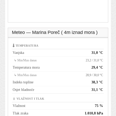
Meteo — Marina Poreč ( 4m iznad mora )
🌡 TEMPERATURA
Vanjska
31,0 °C
↳ Min/Max danas
23,2 / 31,0 °C
Temperatura mora
29,4 °C
↳ Min/Max danas
28,9 / 30,0 °C
Indeks topline
38,3 °C
Osjet hladnoće
31,1 °C
💧 VLAŽNOST I TLAK
Vlažnost
75 %
Tlak zraka
1.010,8 hPa