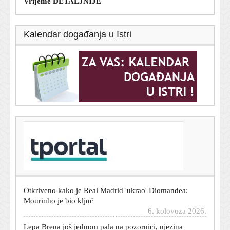
Vrijeme DETALJNIJE
Kalendar događanja u Istri
T-portal.hr
Hrvatska se prži na 40 stupnjeva: Izdržite još malo, stiže
promjena
6. kolovoza 2026.
Otkriveno kako je Real Madrid 'ukrao' Diomandea:
Mourinho je bio ključ
6. kolovoza 2026.
Lepa Brena još jednom pala na pozornici, njezina