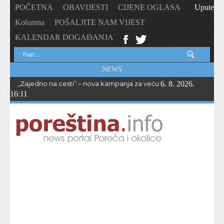
POČETNA
OBAVIJESTI
CIJENE OGLASA
Upute
Kolumna
POŠALJITE NAM VIJEST
KALENDAR DOGAĐANJA
NEWS
„Zajedno na cesti” – nova kampanja za veću sigurnost biciklista i 
6. 8. 2026.
16:11