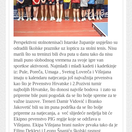
Perspektivni stolnotenisaći Istarske županije uspješno su
odradili školske praznike uz lopticu za stolni tenis. Nisu
marili što su treninzi bili dva puta u danu tako da nisu
imali puno slobodnog vremena za svoje igre van
sportkse aktivnosti. Najmlađi i mlađi kadeti i kadetkinje
iz: Pule, Poreča, Umaga , Svetog Lovreča i Višnjana
imaju u kalendaru natjecanja još najvažnija prvenstva
kao što je Prvenstvo Hrvatske i 2.Pozivni turnir
najboljih Hrvatske, što donosi najviše bodova i zato su
pripreme bile puni pogodak da se što bolje spreme za te
važne izazove. Treneri Damir Vidović i Branko
Jakovetić bili su im puna podrška da se što bolje
pripreme za natjecanja, a već slijedeće nedjelja bit će
Ekipno prvenstvo PIG regije koje se održava u
Višnjanu. Ekipa Višnjana brani naslov prvaka tako da je
Filipu Deklevi i Leonu Španiću školski raspust