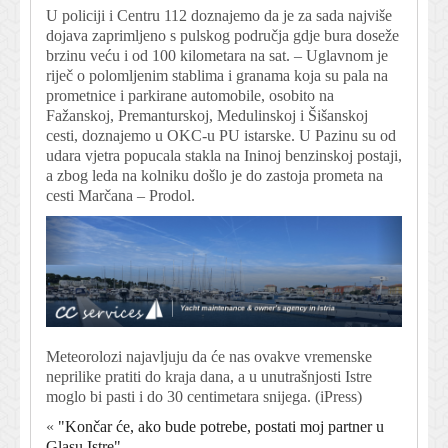
U policiji i Centru 112 doznajemo da je za sada najviše
dojava zaprimljeno s pulskog područja gdje bura doseže
brzinu veću i od 100 kilometara na sat. – Uglavnom je
riječ o polomljenim stablima i granama koja su pala na
prometnice i parkirane automobile, osobito na
Fažanskoj, Premanturskoj, Medulinskoj i Šišanskoj
cesti, doznajemo u OKC-u PU istarske. U Pazinu su od
udara vjetra popucala stakla na Ininoj benzinskoj postaji,
a zbog leda na kolniku došlo je do zastoja prometa na
cesti Marčana – Prodol.
Meteorolozi najavljuju da će nas ovakve vremenske
neprilike pratiti do kraja dana, a u unutrašnjosti Istre
moglo bi pasti i do 30 centimetara snijega. (iPress)
«
"Končar će, ako bude potrebe, postati moj partner u
Glasu Istre"