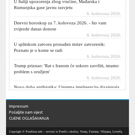
Rumunjska gase javnu rasvjetu
6. kolovoza 2026.
Dnevni horoskop za 7. kolovoza 2026. - što vam
zvijezde danas donose
6. kolovoza 2026.
U splitskom zatvoru pronađen mrtav zatvorenik:
Poznato je o kome se radi
6. kolovoza 2026.
Trump priznao: 'Rat s Iranom će uskoro završiti, imamo
problem s oružjem'
6. kolovoza 2026.
Novo doba antibiotika: Umjetna inteligencija dizajnirala
ubojicu bakterija
6. kolovoza 2026.
Češki planinar preminuo na Biokovu: Ni HGSS ga nije
Impressum
mogao spasiti
Pošaljite nam vijest
6. kolovoza 2026.
CIJENE OGLAŠAVANJA
Ključni minerali ruše rekorde: Cijena samo jednog
porasla je za 622 posto
Copyright © Poreština.info – novosti iz Poreča i okolice, Vrsara, Funtane, Višnjana, Lovreča,