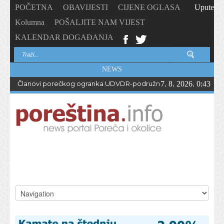
POČETNA
OBAVIJESTI
CIJENE OGLASA
Upute
Kolumna
POŠALJITE NAM VIJEST
KALENDAR DOGAĐANJA
NEWS
Članovi porečkog ogranka UDVDR-podružnice Istarske županije
7. 8. 2026. 0:43