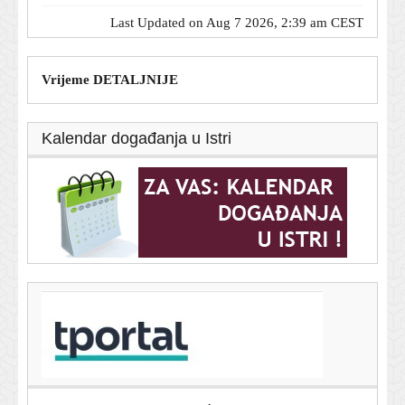
Last Updated on Aug 7 2026, 2:39 am CEST
Vrijeme DETALJNIJE
Kalendar događanja u Istri
T-portal.hr
Ekološka bomba uz obalu Omana: Iz nasukanog tankera
curi nafta
7. kolovoza 2026.
U Italiji upozorenja zbog vrućine, Mađarska i