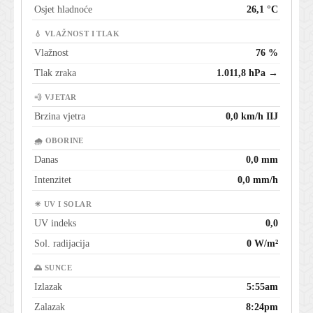
Osjet hladnoće
26,1 °C
💧 VLAŽNOST I TLAK
Vlažnost
76 %
Tlak zraka
1.011,8 hPa →
💨 VJETAR
Brzina vjetra
0,0 km/h IIJ
🌧 OBORINE
Danas
0,0 mm
Intenzitet
0,0 mm/h
☀ UV I SOLAR
UV indeks
0,0
Sol. radijacija
0 W/m²
🌅 SUNCE
Izlazak
5:55am
Zalazak
8:24pm