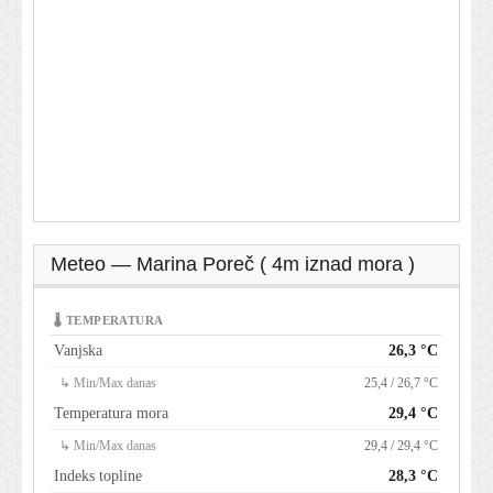
Meteo — Marina Poreč ( 4m iznad mora )
🌡 TEMPERATURA
Vanjska
26,3 °C
↳ Min/Max danas
25,4 / 26,7 °C
Temperatura mora
29,4 °C
↳ Min/Max danas
29,4 / 29,4 °C
Indeks topline
28,3 °C