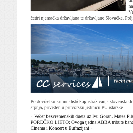
dr
na
Vr
četiri njemačka državljana te državljane Slovačke, Polj
Po dovršetku kriminalističkog istraživanja slovenski dr
srpnja, priveden u pritvorsku jedinicu PU istarske
«
Večer bezvremenskih dueta uz Ivu Goran, Matea Pilat
POREČKO LJETO: Ovoga tjedna ABBA tribute band, Mys
Cinema i Koncert u Eufrazijani
»