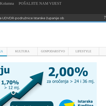
Kolumna
POŠALJITE NAM VIJEST
7
 UDVDR-podružnice Istarske županije obilježili Dan pobjede i domo
KA
KULTURA
GOSPODARSTVO
LIFESTYLE