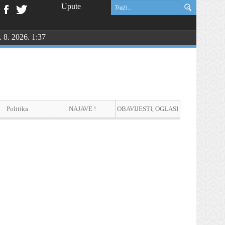
Upute
. 8. 2026. 1:37
vinske zahvalnosti i DAN HRVATSKIH BRANITELJA
Politika
NAJAVE !
OBAVIJESTI, OGLASI