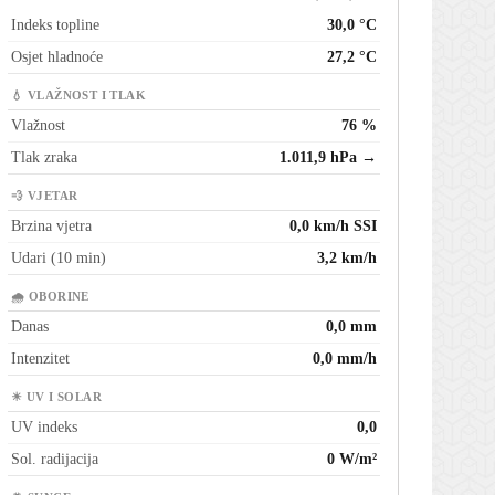
Indeks topline
30,0 °C
Osjet hladnoće
27,2 °C
💧 VLAŽNOST I TLAK
Vlažnost
76 %
Tlak zraka
1.011,9 hPa →
💨 VJETAR
Brzina vjetra
0,0 km/h SSI
Udari (10 min)
3,2 km/h
🌧 OBORINE
Danas
0,0 mm
Intenzitet
0,0 mm/h
☀ UV I SOLAR
UV indeks
0,0
Sol. radijacija
0 W/m²