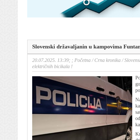
Slovenski državaljanin u kampovima Funtane 
20.07.2025. 13:39; ;
Početna
/
Crna kronika
/
Slovens
električnih bicikala !
Po
go
po
Na
ka
sa
od
ka
Kr