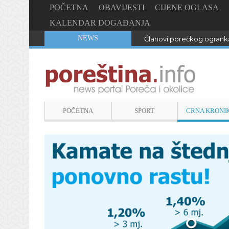
POČETNA
OBAVIJESTI
CIJENE OGLASA
KALENDAR DOGAĐANJA
NEWS
Članovi porečkog ogranka
POČETNA
SPORT
CRNA KRONI