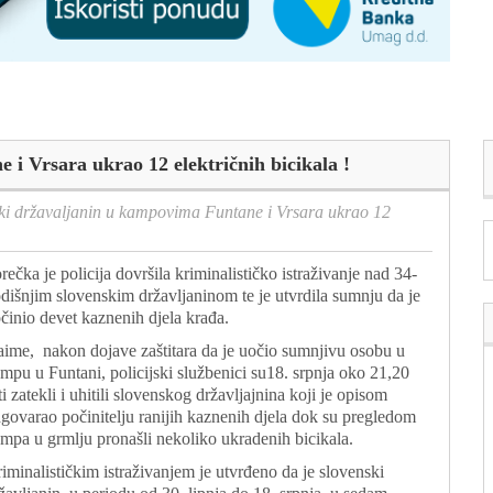
i Vrsara ukrao 12 električnih bicikala !
ki državaljanin u kampovima Funtane i Vrsara ukrao 12
rečka je policija dovršila kriminalističko istraživanje nad 34-
dišnjim slovenskim državljaninom te je utvrdila sumnju da je
činio devet kaznenih djela krađa.
ime, nakon dojave zaštitara da je uočio sumnjivu osobu u
mpu u Funtani, policijski službenici su18. srpnja oko 21,20
ti zatekli i uhitili slovenskog državljajnina koji je opisom
govarao počinitelju ranijih kaznenih djela dok su pregledom
mpa u grmlju pronašli nekoliko ukradenih bicikala.
iminalističkim istraživanjem je utvrđeno da je slovenski