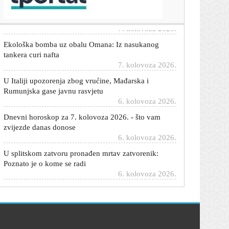
vode i tla te ostavke upletenih
7. kolovoza 2026.
Ekološka bomba uz obalu Omana: Iz nasukanog
tankera curi nafta
7. kolovoza 2026.
U Italiji upozorenja zbog vrućine, Mađarska i
Rumunjska gase javnu rasvjetu
6. kolovoza 2026.
Dnevni horoskop za 7. kolovoza 2026. - što vam
zvijezde danas donose
6. kolovoza 2026.
U splitskom zatvoru pronađen mrtav zatvorenik:
Poznato je o kome se radi
6. kolovoza 2026.
Trump priznao: 'Rat s Iranom će uskoro završiti,
imamo problem s oružjem'
6. kolovoza 2026.
Novo doba antibiotika: Umjetna inteligencija
dizajnirala ubojicu bakterija