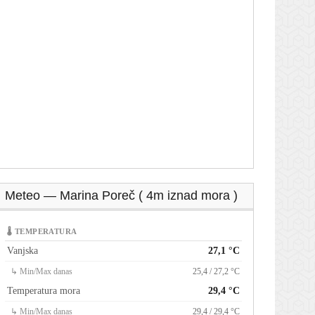
Meteo — Marina Poreč ( 4m iznad mora )
🌡 TEMPERATURA
Vanjska
27,1 °C
↳ Min/Max danas
25,4 / 27,2 °C
Temperatura mora
29,4 °C
↳ Min/Max danas
29,4 / 29,4 °C