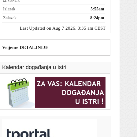
🌅 SUNCE
Izlazak
5:55am
Zalazak
8:24pm
Last Updated on Aug 7 2026, 3:35 am CEST
Vrijeme DETALJNIJE
Kalendar događanja u Istri
T-portal.hr
'Gospić je naš dom' traži hitnu sanaciju, trajni nadzor