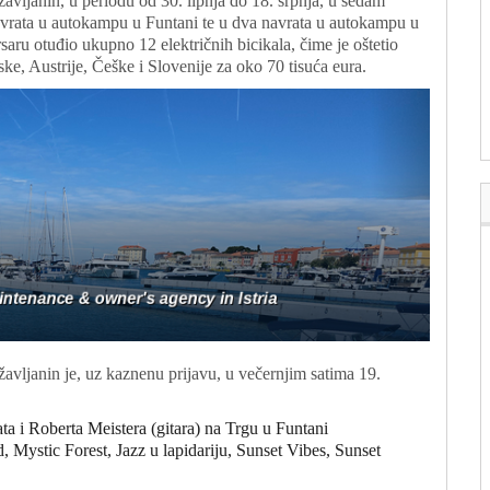
žavljanin, u periodu od 30. lipnja do 18. srpnja, u sedam
vrata u autokampu u Funtani te u dva navrata u autokampu u
saru otuđio ukupno 12 električnih bicikala, čime je oštetio
ske, Austrije, Češke i Slovenije za oko 70 tisuća eura.
žavljanin je, uz kaznenu prijavu, u večernjim satima 19.
a i Roberta Meistera (gitara) na Trgu u Funtani
tic Forest, Jazz u lapidariju, Sunset Vibes, Sunset