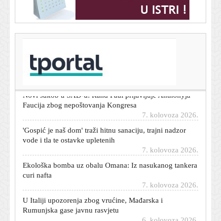
T-portal.hr
U Glini otvoren Trg hrvatske himne
7. kolovoza 2026.
Novi sukob u SAD-u: Rand Paul prijavljuje Anthonyja
Faucija zbog nepoštovanja Kongresa
7. kolovoza 2026.
'Gospić je naš dom' traži hitnu sanaciju, trajni nadzor
vode i tla te ostavke upletenih
7. kolovoza 2026.
Ekološka bomba uz obalu Omana: Iz nasukanog tankera
curi nafta
7. kolovoza 2026.
U Italiji upozorenja zbog vrućine, Mađarska i
Rumunjska gase javnu rasvjetu
6. kolovoza 2026.