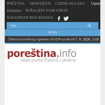
POČETNA
OBAVIJESTI
CIJENE OGLASA
Upute
Kolumna
POŠALJITE NAM VIJEST
KALENDAR DOGAĐANJA
NEWS
Članovi porečkog ogranka UDVDR-podružnice Istarske županije
7. 8. 2026. 3:18