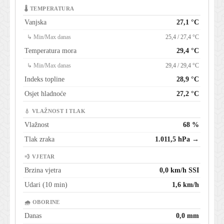
🌡 TEMPERATURA
Vanjska
27,1 °C
↳ Min/Max danas
25,4 / 27,4 °C
Temperatura mora
29,4 °C
↳ Min/Max danas
29,4 / 29,4 °C
Indeks topline
28,9 °C
Osjet hladnoće
27,2 °C
💧 VLAŽNOST I TLAK
Vlažnost
68 %
Tlak zraka
1.011,5 hPa →
💨 VJETAR
Brzina vjetra
0,0 km/h SSI
Udari (10 min)
1,6 km/h
🌧 OBORINE
Danas
0,0 mm