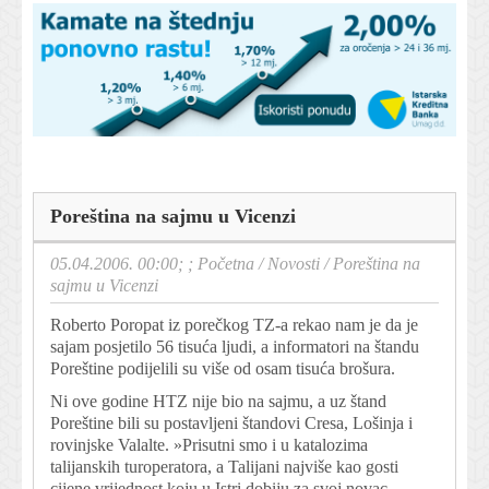
Poreština na sajmu u Vicenzi
05.04.2006. 00:00; ;
Početna
/
Novosti
/
Poreština na
sajmu u Vicenzi
Roberto Poropat iz porečkog TZ-a rekao nam je da je
sajam posjetilo 56 tisuća ljudi, a informatori na štandu
Poreštine podijelili su više od osam tisuća brošura.
Ni ove godine HTZ nije bio na sajmu, a uz štand
Poreštine bili su postavljeni štandovi Cresa, Lošinja i
rovinjske Valalte. »Prisutni smo i u katalozima
talijanskih turoperatora, a Talijani najviše kao gosti
cijene vrijednost koju u Istri dobiju za svoj novac,