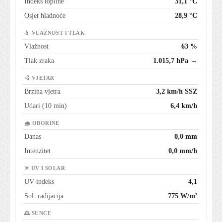
Indeks topline
31,1 °C
Osjet hladnoće
28,9 °C
💧 VLAŽNOST I TLAK
Vlažnost
63 %
Tlak zraka
1.015,7 hPa →
💨 VJETAR
Brzina vjetra
3,2 km/h SSZ
Udari (10 min)
6,4 km/h
🌧 OBORINE
Danas
0,0 mm
Intenzitet
0,0 mm/h
☀ UV I SOLAR
UV indeks
4,1
Sol. radijacija
775 W/m²
🌅 SUNCE