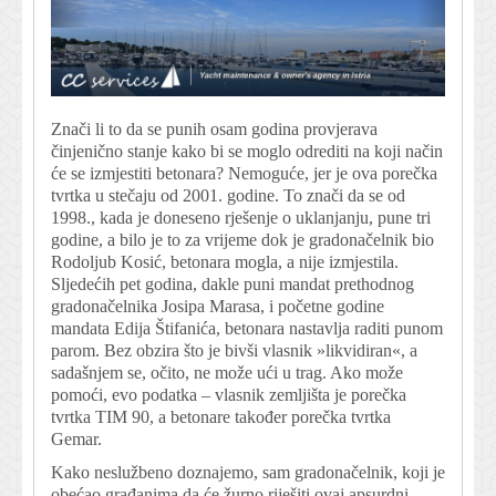
Znači li to da se punih osam godina provjerava
činjenično stanje kako bi se moglo odrediti na koji način
će se izmjestiti betonara? Nemoguće, jer je ova porečka
tvrtka u stečaju od 2001. godine. To znači da se od
1998., kada je doneseno rješenje o uklanjanju, pune tri
godine, a bilo je to za vrijeme dok je gradonačelnik bio
Rodoljub Kosić, betonara mogla, a nije izmjestila.
Sljedećih pet godina, dakle puni mandat prethodnog
gradonačelnika Josipa Marasa, i početne godine
mandata Edija Štifanića, betonara nastavlja raditi punom
parom. Bez obzira što je bivši vlasnik »likvidiran«, a
sadašnjem se, očito, ne može ući u trag. Ako može
pomoći, evo podatka – vlasnik zemljišta je porečka
tvrtka TIM 90, a betonare također porečka tvrtka
Gemar.
Kako neslužbeno doznajemo, sam gradonačelnik, koji je
obećao građanima da će žurno riješiti ovaj apsurdni