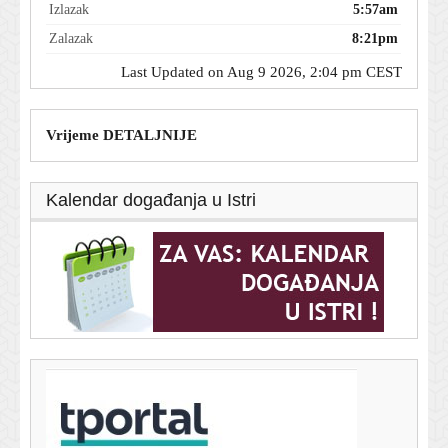
Izlazak
5:57am
Zalazak
8:21pm
Last Updated on Aug 9 2026, 2:04 pm CEST
Vrijeme DETALJNIJE
Kalendar događanja u Istri
T-portal.hr
Amyl and the Sniffers na Šalati: Punk osvježenje
paklene koncertne sezone