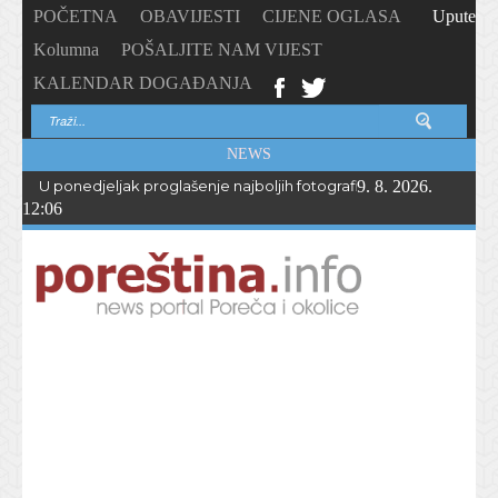
POČETNA
OBAVIJESTI
CIJENE OGLASA
Upute
Kolumna
POŠALJITE NAM VIJEST
KALENDAR DOGAĐANJA
NEWS
U ponedjeljak proglašenje najboljih fotografija – PhotoCity2026 
9. 8. 2026.
12:06