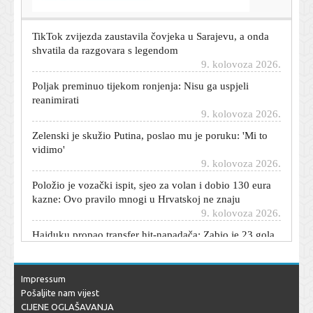
9. kolovoza 2026.
TikTok zvijezda zaustavila čovjeka u Sarajevu, a onda
shvatila da razgovara s legendom
9. kolovoza 2026.
Poljak preminuo tijekom ronjenja: Nisu ga uspjeli
reanimirati
9. kolovoza 2026.
Zelenski je skužio Putina, poslao mu je poruku: 'Mi to
vidimo'
9. kolovoza 2026.
Položio je vozački ispit, sjeo za volan i dobio 130 eura
kazne: Ovo pravilo mnogi u Hrvatskoj ne znaju
9. kolovoza 2026.
Hajduku propao transfer hit-napadača: Zabio je 23 gola
u 16 utakmica
9. kolovoza 2026.
Ljudi čekali ispred policije na +40, a onda se dogodio
Impressum
preokret: Jedan je čovjek odlučio podići glas
Pošaljite nam vijest
9. kolovoza 2026.
CIJENE OGLAŠAVANJA