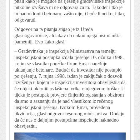
pitali kako je moguće da rješenje građevinske inspekcije
nitko ne izvršava ni ne odgovara za to. Također i tko je
trebao ukloniti betonaru, zašto nije, i hoće li netko, i tko,
odgovarati.
Odgovor na ta pitanja stigao je iz Ureda
glasnogovornice, ali takav da nakon njega nismo ništa
pametniji. Evo kako glasi:
– Građevinska je inspekcija Ministarstva na temelju
inspekcijskog postupka izdala rješenje 10. ožujka 1998.
kojim se vlasniku porečke firme Emar naređuje
uklanjanje betonare. Budući da investitor nije postupio
po rješenju, 7. rujna 1998. izdan je zaključak o dozvoli
izvršenja u kojem je inspekcija investitora obavijestila da
će objekt ukloniti ovlaštena tvrtka o njegovom trošku. U
tijeku je postupak provjere činjeničnog stanja s obzirom
da smo u saznanju da je nad vlasnikom iz rečenog
inspekcijskog rješenja, tvrtkom Emar, provedena
likvidacija, glasi odgovor resornog ministarstva. Dodaju
da će nas o daljnjim postupcima inspekcije naknadno
obavijestiti.