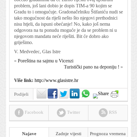
problem, još lani dobio je dopis TIM-a 90 kojim se
Gradu to i omogućuje. Gradonačelniku Štifaniću nudi se
tako mogućnost da riješi nešto što njegovi prethodnici
nisu htjeli, da ispuni obećanje! No, kako još nema
odgovora na tu ponudu moguće je da se problem ni u
njegovom mandatu neće riješiti. Bit će dobro ako
griješimo.
V. Medvedec, Glas Istre
«
Poreština na sajmu u Vicenzi
Turistički pano na deponiju !
»
Više link:
http://www.glasistre.hr
Podijeli
Facebook
Twitter
RSS
Najave
Zadnje vijesti
Prognoza
vremena