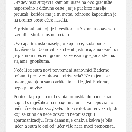
Građevinski strojevi i kamioni ulaze na ovo gradilište
neposredno s državne ceste, jer je put kroz naselje
preuzak, koridor mu je tri metra, odnosno kapacitiran je
na promet postojećeg naselja.
A pristupni put koji je investitor u »Astareu« obavezan
izgraditi, širok je osam metara.
Ovo apartmansko naselje, u kojem će, kada bude
dovršeno biti 60 novih stambenih jedinica, a na okućnici
je planiran i bazen, graniči sa seoskim gospodarstvima,
stajama, gnojištima.
Neće li se sutra novi povremeni stanovnici Baderne
pobuniti protiv zvukova i mirisa sela? Ne mijenja se
ovom gradnjom samo arhitektonski izgled Baderne,
nego puno više.
Politika koja je na mala vrata pripustila domaći i strani
kapital s miješalicama i bagerima uništava nepovratno
način života istarskog sela. I to sve dok su na vlasti ljudi
koji se kunu da neće dozvoliti betonizaciju i
apartmanizaciju. Istra danas nije onakva kakva je bila
jučer, a sutra je oni od jučer više neće moći prepoznati.