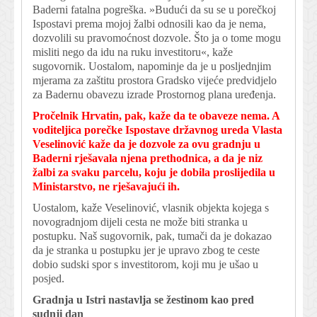
Baderni fatalna pogreška. »Budući da su se u porečkoj
Ispostavi prema mojoj žalbi odnosili kao da je nema,
dozvolili su pravomoćnost dozvole. Što ja o tome mogu
misliti nego da idu na ruku investitoru«, kaže
sugovornik. Uostalom, napominje da je u posljednjim
mjerama za zaštitu prostora Gradsko vijeće predvidjelo
za Badernu obavezu izrade Prostornog plana uređenja.
Pročelnik Hrvatin, pak, kaže da te obaveze nema. A
voditeljica porečke Ispostave državnog ureda Vlasta
Veselinović kaže da je dozvole za ovu gradnju u
Baderni rješavala njena prethodnica, a da je niz
žalbi za svaku parcelu, koju je dobila proslijedila u
Ministarstvo, ne rješavajući ih.
Uostalom, kaže Veselinović, vlasnik objekta kojega s
novogradnjom dijeli cesta ne može biti stranka u
postupku. Naš sugovornik, pak, tumači da je dokazao
da je stranka u postupku jer je upravo zbog te ceste
dobio sudski spor s investitorom, koji mu je ušao u
posjed.
Gradnja u Istri nastavlja se žestinom kao pred
sudnji dan