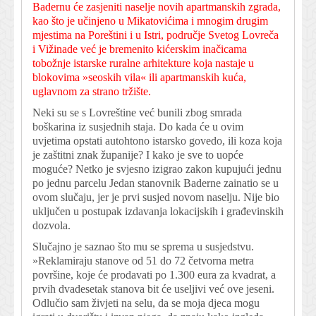
Badernu će zasjeniti naselje novih apartmanskih zgrada,
kao što je učinjeno u Mikatovićima i mnogim drugim
mjestima na Poreštini i u Istri, područje Svetog Lovreča
i Vižinade već je bremenito kićerskim inačicama
tobožnje istarske ruralne arhitekture koja nastaje u
blokovima »seoskih vila« ili apartmanskih kuća,
uglavnom za strano tržište.
Neki su se s Lovreštine već bunili zbog smrada
boškarina iz susjednih staja. Do kada će u ovim
uvjetima opstati autohtono istarsko govedo, ili koza koja
je zaštitni znak županije? I kako je sve to uopće
moguće? Netko je svjesno izigrao zakon kupujući jednu
po jednu parcelu Jedan stanovnik Baderne zainatio se u
ovom slučaju, jer je prvi susjed novom naselju. Nije bio
uključen u postupak izdavanja lokacijskih i građevinskih
dozvola.
Slučajno je saznao što mu se sprema u susjedstvu.
»Reklamiraju stanove od 51 do 72 četvorna metra
površine, koje će prodavati po 1.300 eura za kvadrat, a
prvih dvadesetak stanova bit će useljivi već ove jeseni.
Odlučio sam živjeti na selu, da se moja djeca mogu