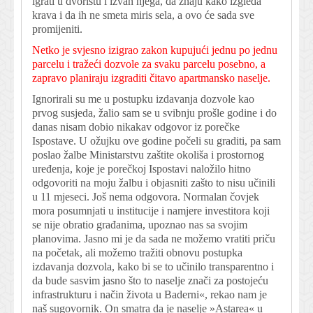
igrati u dvorištu i izvan njega, da znaju kako izgleda
krava i da ih ne smeta miris sela, a ovo će sada sve
promijeniti.
Netko je svjesno izigrao zakon kupujući jednu po jednu
parcelu i tražeći dozvole za svaku parcelu posebno, a
zapravo planiraju izgraditi čitavo apartmansko naselje.
Ignorirali su me u postupku izdavanja dozvole kao
prvog susjeda, žalio sam se u svibnju prošle godine i do
danas nisam dobio nikakav odgovor iz porečke
Ispostave. U ožujku ove godine počeli su graditi, pa sam
poslao žalbe Ministarstvu zaštite okoliša i prostornog
uređenja, koje je porečkoj Ispostavi naložilo hitno
odgovoriti na moju žalbu i objasniti zašto to nisu učinili
u 11 mjeseci. Još nema odgovora. Normalan čovjek
mora posumnjati u institucije i namjere investitora koji
se nije obratio građanima, upoznao nas sa svojim
planovima. Jasno mi je da sada ne možemo vratiti priču
na početak, ali možemo tražiti obnovu postupka
izdavanja dozvola, kako bi se to učinilo transparentno i
da bude sasvim jasno što to naselje znači za postojeću
infrastrukturu i način života u Baderni«, rekao nam je
naš sugovornik. On smatra da je naselje »Astarea« u