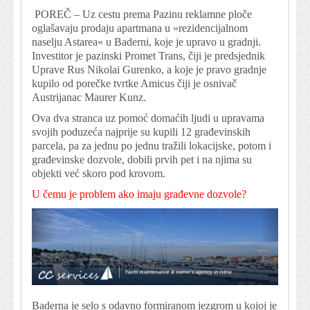
POREČ – Uz cestu prema Pazinu reklamne ploče
oglašavaju prodaju apartmana u »rezidencijalnom
naselju Astarea« u Baderni, koje je upravo u gradnji.
Investitor je pazinski Promet Trans, čiji je predsjednik
Uprave Rus Nikolai Gurenko, a koje je pravo gradnje
kupilo od porečke tvrtke Amicus čiji je osnivač
Austrijanac Maurer Kunz.
Ova dva stranca uz pomoć domaćih ljudi u upravama
svojih poduzeća najprije su kupili 12 građevinskih
parcela, pa za jednu po jednu tražili lokacijske, potom i
građevinske dozvole, dobili prvih pet i na njima su
objekti već skoro pod krovom.
U čemu je problem ako imaju građevne dozvole?
Baderna je selo s odavno formiranom jezgrom u kojoj je