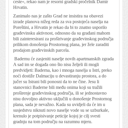
ceste«, rekao nam je resorni gradski pročelnik Damir
Hrvatin.
Zanimalo nas je zašto Grad ne insistira na obavezi
izrade planova nižeg reda za sva postojeća naselja na
Poreštini, a Hrvatin je rekao da bi to znatno usporilo
građevinsku aktivnost, odnosno da su građani mahom
bili zainteresirani za proširivanje građevinskog područja
prilikom donošenja Prostornog plana, jer žele zaraditi
prodajom građevinskih parcela.
Badernu će zasjeniti naselje novih apartmanskih zgrada
A sad im se događa ono što nisu željeli ili mogli
predvidjeti: Baderna, kao i mnoga naselja u Istri, preko
noći dostiže Dalmaciju u devastiranju prostora, a do
jučer su Istrani bili ponosni da to ne čine. Jesu li
stanovnici Baderne bili među onima koji su tražili
proširenje građevinskog područja, ili se jednostavno
nisu dovoljno aktivno uključili u donošenje Prostornog
plana, sada je nevažno. Kada su uvidjeli da će im u
susjedstvu niknuti novo naselje vode su se uzburkale,
krenulo je potpisivanje peticije kojoj je cilj svesti
gradnju na tom području na razumnu mjeru.