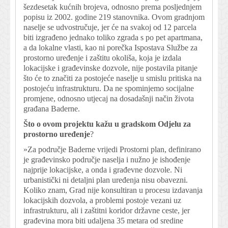
šezdesetak kućnih brojeva, odnosno prema posljednjem
popisu iz 2002. godine 219 stanovnika. Ovom gradnjom
naselje se udvostručuje, jer će na svakoj od 12 parcela
biti izgrađeno jednako toliko zgrada s po pet apartmana,
a da lokalne vlasti, kao ni porečka Ispostava Službe za
prostorno uređenje i zaštitu okoliša, koja je izdala
lokacijske i građevinske dozvole, nije postavila pitanje
što će to značiti za postojeće naselje u smislu pritiska na
postojeću infrastrukturu. Da ne spominjemo socijalne
promjene, odnosno utjecaj na dosadašnji način života
građana Baderne.
Što o ovom projektu kažu u gradskom Odjelu za
prostorno uređenje
?
»Za područje Baderne vrijedi Prostorni plan, definirano
je građevinsko područje naselja i nužno je ishođenje
najprije lokacijske, a onda i građevne dozvole. Ni
urbanistički ni detaljni plan uređenja nisu obavezni.
Koliko znam, Grad nije konsultiran u procesu izdavanja
lokacijskih dozvola, a problemi postoje vezani uz
infrastrukturu, ali i zaštitni koridor državne ceste, jer
građevina mora biti udaljena 35 metara od sredine