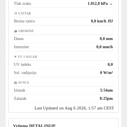
Tlak zraka
1.012,8 hPa →
💨 VJETAR
Brzina vjetra
0,0 km/h JIJ
🌧 OBORINE
Danas
0,0 mm
Intenzitet
0,0 mm/h
☀ UV I SOLAR
UV indeks
0,0
Sol. radijacija
0 W/m²
🌅 SUNCE
Izlazak
5:54am
Zalazak
8:25pm
Last Updated on Aug 6 2026, 1:57 am CEST
Vrijeme DETALJNIJE