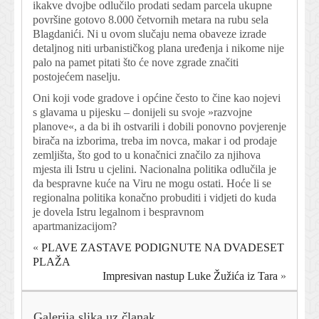
ikakve dvojbe odlučilo prodati sedam parcela ukupne
površine gotovo 8.000 četvornih metara na rubu sela
Blagdanići. Ni u ovom slučaju nema obaveze izrade
detaljnog niti urbanističkog plana uređenja i nikome nije
palo na pamet pitati što će nove zgrade značiti
postojećem naselju.
Oni koji vode gradove i općine često to čine kao nojevi
s glavama u pijesku – donijeli su svoje »razvojne
planove«, a da bi ih ostvarili i dobili ponovno povjerenje
birača na izborima, treba im novca, makar i od prodaje
zemljišta, što god to u konačnici značilo za njihova
mjesta ili Istru u cjelini. Nacionalna politika odlučila je
da bespravne kuće na Viru ne mogu ostati. Hoće li se
regionalna politika konačno probuditi i vidjeti do kuda
je dovela Istru legalnom i bespravnom
apartmanizacijom?
«
PLAVE ZASTAVE PODIGNUTE NA DVADESET
PLAŽA
Impresivan nastup Luke Žužića iz Tara
»
Galerija slika uz članak