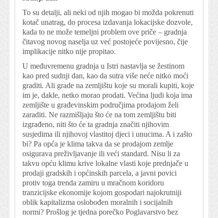
To su detalji, ali neki od njih mogao bi možda pokrenuti
kotač unatrag, do procesa izdavanja lokacijske dozvole,
kada to ne može temeljni problem ove priče – gradnja
čitavog novog naselja uz već postojeće povijesno, čije
implikacije nitko nije propitao.
U međuvremenu gradnja u Istri nastavlja se žestinom
kao pred sudnji dan, kao da sutra više neće nitko moći
graditi. Ali grade na zemljištu koje su morali kupiti, koje
im je, dakle, netko morao prodati. Većina ljudi koja ima
zemljište u građevinskim područjima prodajom želi
zaraditi. Ne razmišljaju što će na tom zemljištu biti
izgrađeno, niti što će ta gradnja značiti njihovim
susjedima ili njihovoj vlastitoj djeci i unucima. A i zašto
bi? Pa opća je klima takva da se prodajom zemlje
osigurava preživljavanje ili veći standard. Nisu li za
takvu opću klimu krive lokalne vlasti koje prednjače u
prodaji gradskih i općinskih parcela, a javni povici
protiv toga trenda zamiru u mračnom koridoru
tranzicijske ekonomije kojom gospodari najokrutniji
oblik kapitalizma oslobođen moralnih i socijalnih
normi? Prošlog je tjedna porečko Poglavarstvo bez