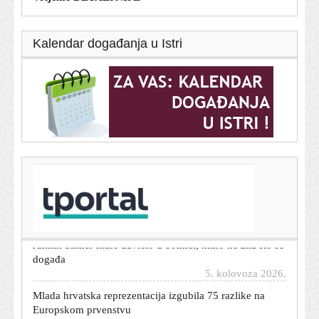
Kalendar događanja u Istri
T-portal.hr
Kulenović ne prestaje zabijati: Zabio dva gola i nastavio
nevjerojatan niz
5. kolovoza 2026.
Jannik Sinner hitno završio u bolnici, nitko ne zna što se
događa
5. kolovoza 2026.
Mlada hrvatska reprezentacija izgubila 75 razlike na
Europskom prvenstvu
5. kolovoza 2026.