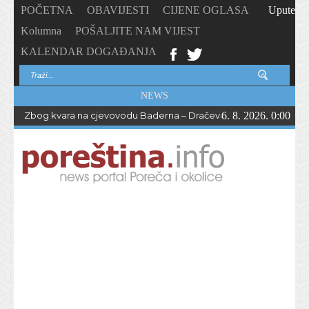
POČETNA
OBAVIJESTI
CIJENE OGLASA
Upute
Kolumna
POŠALJITE NAM VIJEST
KALENDAR DOGAĐANJA
NEWS
Zbog kvara na cjevovodu Baderna – Dračevac bez vode do večern
6. 8. 2026. 0:00