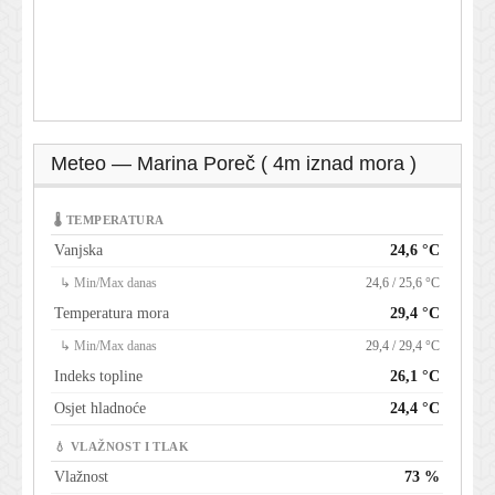
Meteo — Marina Poreč ( 4m iznad mora )
🌡 TEMPERATURA
Vanjska
24,6 °C
↳ Min/Max danas
24,6 / 25,6 °C
Temperatura mora
29,4 °C
↳ Min/Max danas
29,4 / 29,4 °C
Indeks topline
26,1 °C
Osjet hladnoće
24,4 °C
💧 VLAŽNOST I TLAK
Vlažnost
73 %