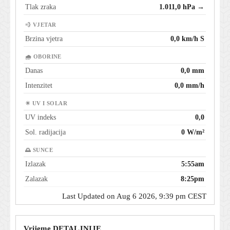
Tlak zraka
1.011,0 hPa →
💨 VJETAR
Brzina vjetra
0,0 km/h S
🌧 OBORINE
Danas
0,0 mm
Intenzitet
0,0 mm/h
☀ UV I SOLAR
UV indeks
0,0
Sol. radijacija
0 W/m²
🌅 SUNCE
Izlazak
5:55am
Zalazak
8:25pm
Last Updated on Aug 6 2026, 9:39 pm CEST
Vrijeme DETALJNIJE