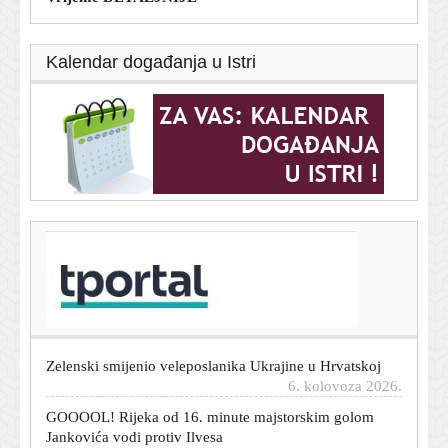
Kalendar događanja u Istri
T-portal.hr
Večer za pamćenje: Hajduk ovako nešto nije napravio
više od 20 godina
6. kolovoza 2026.
Zelenski smijenio veleposlanika Ukrajine u Hrvatskoj
6. kolovoza 2026.
GOOOOL! Rijeka od 16. minute majstorskim golom
Jankovića vodi protiv Ilvesa
6. kolovoza 2026.