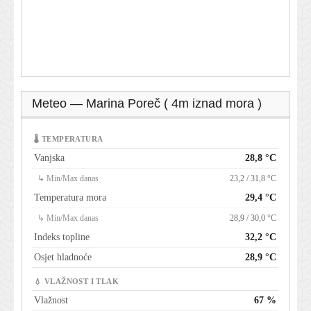
Meteo — Marina Poreč ( 4m iznad mora )
🌡 TEMPERATURA
Vanjska
28,8 °C
↳ Min/Max danas
23,2 / 31,8 °C
Temperatura mora
29,4 °C
↳ Min/Max danas
28,9 / 30,0 °C
Indeks topline
32,2 °C
Osjet hladnoće
28,9 °C
💧 VLAŽNOST I TLAK
Vlažnost
67 %