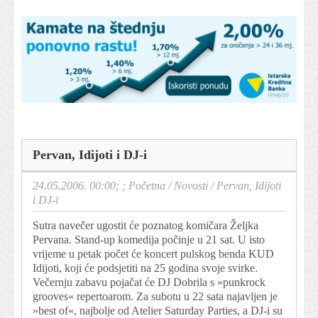
Pervan, Idijoti i DJ-i
24.05.2006. 00:00; ;
Početna
/
Novosti
/
Pervan, Idijoti
i DJ-i
Sutra navečer ugostit će poznatog komičara Željka
Pervana. Stand-up komedija počinje u 21 sat. U isto
vrijeme u petak počet će koncert pulskog benda KUD
Idijoti, koji će podsjetiti na 25 godina svoje svirke.
Večernju zabavu pojačat će DJ Dobrila s »punkrock
grooves« repertoarom. Za subotu u 22 sata najavljen je
»best of«, najbolje od Atelier Saturday Parties, a DJ-i su