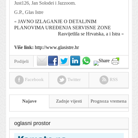
Just126, Jan Solodei i Jazzoom.
G.P., Glas Istre
«
JAVNO IZLAGANJE O DETALJNIM
PLANOVIMA UREĐENJA SERVISNE ZONE
Rasvijetlila se Hrvatska, a i Istra
»
Više link:
http://www.glasistre.hr
Podijeli
Facebook
Twitter
RSS
Najave
Zadnje vijesti
Prognoza
vremena
oglasni prostor