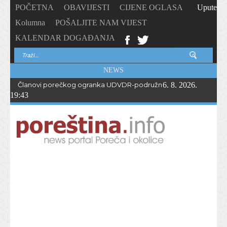
POČETNA
OBAVIJESTI
CIJENE OGLASA
Upute
Kolumna
POŠALJITE NAM VIJEST
KALENDAR DOGAĐANJA
NEWS
Članovi porečkog ogranka UDVDR-podružnice Istarske županije
6. 8. 2026.
19:43