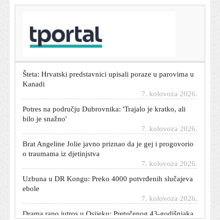
T-portal.hr
Izgleda kao dizajnerska: Ova Zarina torba košta manje
od 26 eura
7. kolovoza 2026.
Šteta: Hrvatski predstavnici upisali poraze u parovima u
Kanadi
7. kolovoza 2026.
Potres na području Dubrovnika: 'Trajalo je kratko, ali
bilo je snažno'
7. kolovoza 2026.
Brat Angeline Jolie javno priznao da je gej i progovorio
o traumama iz djetinjstva
7. kolovoza 2026.
Uzbuna u DR Kongu: Preko 4000 potvrđenih slučajeva
ebole
7. kolovoza 2026.
Drama rano jutros u Osijeku: Pretučenog 43-godišnjaka
pronašli nasred ceste