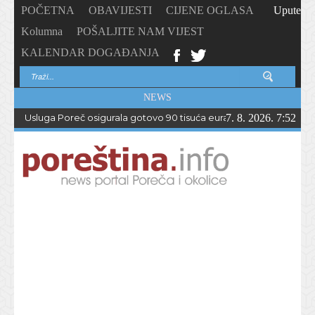
POČETNA
OBAVIJESTI
CIJENE OGLASA
Upute
Kolumna
POŠALJITE NAM VIJEST
KALENDAR DOGAĐANJA
NEWS
Usluga Poreč osigurala gotovo 90 tisuća eura bespovratnih sreds
7. 8. 2026. 7:52