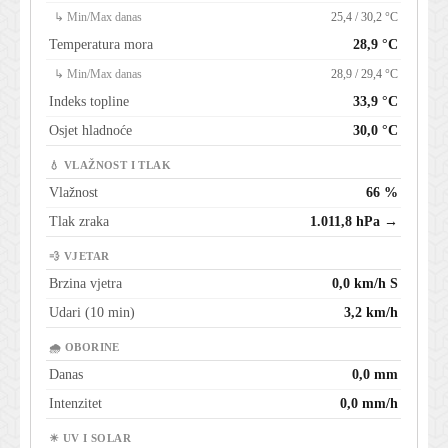
↳ Min/Max danas
25,4 / 30,2 °C
Temperatura mora
28,9 °C
↳ Min/Max danas
28,9 / 29,4 °C
Indeks topline
33,9 °C
Osjet hladnoće
30,0 °C
💧 VLAŽNOST I TLAK
Vlažnost
66 %
Tlak zraka
1.011,8 hPa →
💨 VJETAR
Brzina vjetra
0,0 km/h S
Udari (10 min)
3,2 km/h
🌧 OBORINE
Danas
0,0 mm
Intenzitet
0,0 mm/h
☀ UV I SOLAR