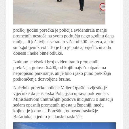
prošloj godini porečka je policija evidentirala manje
prometnih nesreća na svom području nego godinu dana
ranije, ali još uvijek se radi o više od 500 nesreća, a u tri
su izgubljeni životi. To je bio je poticaj vijećnicima da
donesu i neke bitne odluke.
Iznimno je visok i broj evidentiranih prometnih
prekršaja, gotovo 6.400, od kojih najviše otpada na
nepropisno parkiranje, ali je bilo i jako puno prekršaja
prekoračenja dozvoljene brzine.
Načelnik porečke policije Valter Opašić izvijestio je
vijećnike da je istarska Policijska uprava pokrenula s
Ministarstvom unutrašnjih poslova inicijativu o sanaciji
sedam opasnih prometnih mjesta u županiji, među
kojima je jedno na Poreštini, odnosno raskrižje
Bašarinka, a jedno je i tarsko raskršće.