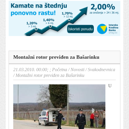
Montažni rotor previđen za Bašarinku
21.03.2010. 00:00; ;
Početna
/
Novosti
/
Svakodnevnica
/
Montažni rotor previđen za Bašarinku
U