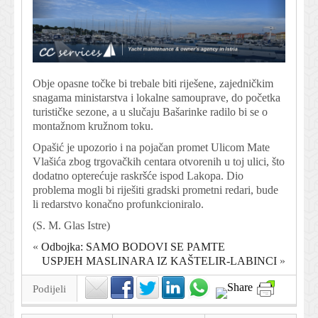
Obje opasne točke bi trebale biti riješene, zajedničkim
snagama ministarstva i lokalne samouprave, do početka
turističke sezone, a u slučaju Bašarinke radilo bi se o
montažnom kružnom toku.
Opašić je upozorio i na pojačan promet Ulicom Mate
Vlašića zbog trgovačkih centara otvorenih u toj ulici, što
dodatno opterećuje raskršće ispod Lakopa. Dio
problema mogli bi riješiti gradski prometni redari, bude
li redarstvo konačno profunkcioniralo.
(
S. M. Glas Istre
)
«
Odbojka: SAMO BODOVI SE PAMTE
USPJEH MASLINARA IZ KAŠTELIR-LABINCI
»
Podijeli