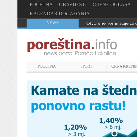
POČETNA
OBAVIJESTI
CIJENE OGLASA
KALENDAR DOGAĐANJA
NEWS
Otvorene nominacije za d
POČETNA
SPORT
CRNA KRONI