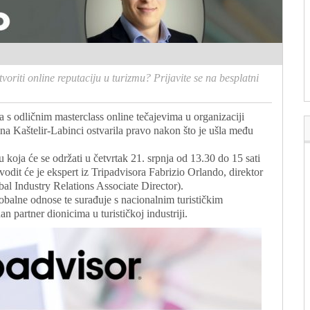
voriti online reputaciju u turizmu? Prijavite se na besplatni
a s odličnim masterclass online tečajevima u organizaciji
na Kaštelir-Labinci ostvarila pravo nakon što je ušla među
 koja će se održati u četvrtak 21. srpnja od 13.30 do 15 sati
vodit će je ekspert iz Tripadvisora Fabrizio Orlando, direktor
al Industry Relations Associate Director).
lobalne odnose te surađuje s nacionalnim turističkim
 partner dionicima u turističkoj industriji.