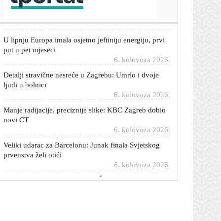
6. kolovoza 2026.
U lipnju Europa imala osjetno jeftiniju energiju, prvi
put u pet mjeseci
6. kolovoza 2026.
Detalji stravične nesreće u Zagrebu: Umrlo i dvoje
ljudi u bolnici
6. kolovoza 2026.
Manje radijacije, preciznije slike: KBC Zagreb dobio
novi CT
6. kolovoza 2026.
Veliki udarac za Barcelonu: Junak finala Svjetskog
prvenstva želi otići
6. kolovoza 2026.
Uhićen načelnik Svetog Ivana Žabno: Lokalni HDZ
poziva na ostavku
6. kolovoza 2026.
HZMO o porastu zaposlenosti: Krajem srpnja
prijavljeno skoro dva milijuna osiguranika
6. kolovoza 2026.