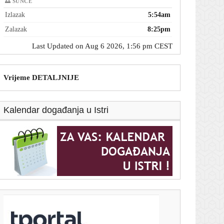
🌅 SUNCE
Izlazak
5:54am
Zalazak
8:25pm
Last Updated on Aug 6 2026, 1:56 pm CEST
Vrijeme DETALJNIJE
Kalendar događanja u Istri
T-portal.hr
Splitska luka s manje putnika u srpnju nego lani:
Zadar i Dubrovnik bilježe porast