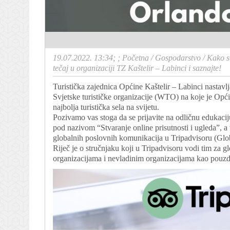
19.07.2022. 13:34; ;
Početna
/
Gospodarstvo
/
Kako st
tečaj u organizaciji TZ Kaštelir – Labinci i saznajte!
Turistička zajednica Općine Kaštelir – Labinci nastavlj
Svjetske turističke organizacije (WTO) na koje je Opći
najbolja turistička sela na svijetu.
Pozivamo vas stoga da se prijavite na odličnu edukaciju
pod nazivom “Stvaranje online prisutnosti i ugleda”, a 
globalnih poslovnih komunikacija u Tripadvisoru (Glob
Riječ je o stručnjaku koji u Tripadvisoru vodi tim za g
organizacijama i nevladinim organizacijama kao pouzdan