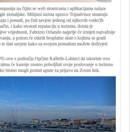
kompanija na čijim se web stranicama i aplikacijama nalaze
ugle zemaljske. Milijuni turista upravo Tripadvisor smatraju
aju i ponudi, pa čuti savjete jednog od njihovih vodećih
ačin, i kako stvarati reputaciju u turizmu, doista je
e vrijednosti. Fabrizio Orlando najprije će iznijeti najvažnije
anju, a potom će otkriti besplatne alate s kojima se gradi
ija te dati savjete kako sa svojom ponudom možete doživjeti
OPG-ove s područja Općine Kaštelir-Labinci da iskoriste ovu
kojima će kasnije znatno poboljšati svoje poslovanje u turizmu
o bismo mogli poslati upute za prijavu na Zoom link.