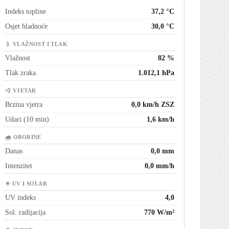
Indeks topline
37,2 °C
Osjet hladnoće
30,0 °C
💧 VLAŽNOST I TLAK
Vlažnost
82 %
Tlak zraka
1.012,1 hPa
💨 VJETAR
Brzina vjetra
0,0 km/h ZSZ
Udari (10 min)
1,6 km/h
🌧 OBORINE
Danas
0,0 mm
Intenzitet
0,0 mm/h
☀ UV I SOLAR
UV indeks
4,0
Sol. radijacija
770 W/m²