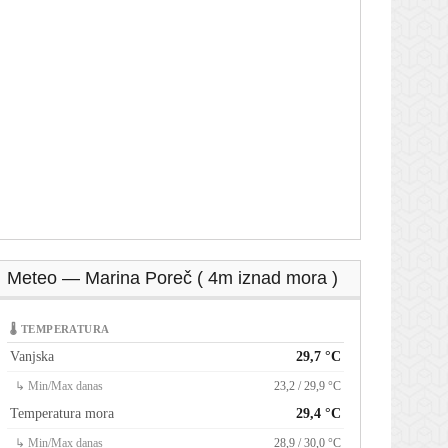
Meteo — Marina Poreč ( 4m iznad mora )
🌡 TEMPERATURA
Vanjska
29,7 °C
↳ Min/Max danas
23,2 / 29,9 °C
Temperatura mora
29,4 °C
↳ Min/Max danas
28,9 / 30,0 °C