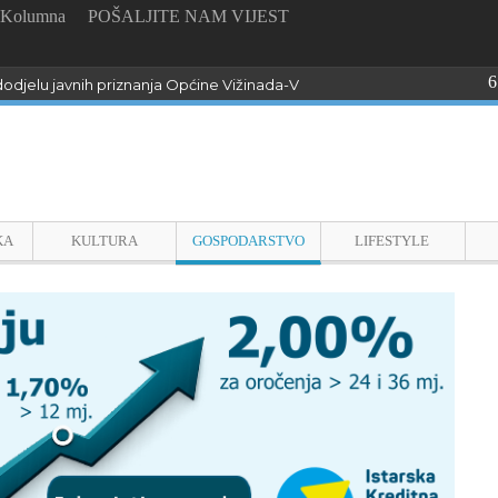
Kolumna
POŠALJITE NAM VIJEST
6
odjelu javnih priznanja Općine Vižinada-Visinada
KA
KULTURA
GOSPODARSTVO
LIFESTYLE