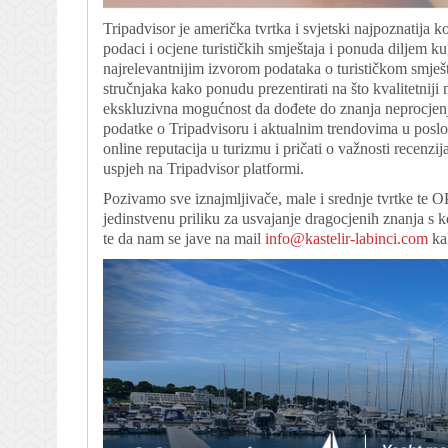
Tripadvisor je američka tvrtka i svjetski najpoznatija 
podaci i ocjene turističkih smještaja i ponuda diljem k
najrelevantnijim izvorom podataka o turističkom smješt
stručnjaka kako ponudu prezentirati na što kvalitetniji n
ekskluzivna mogućnost da dođete do znanja neprocjenjiv
podatke o Tripadvisoru i aktualnim trendovima u poslov
online reputacija u turizmu i pričati o važnosti recenz
uspjeh na Tripadvisor platformi.
Pozivamo sve iznajmljivače, male i srednje tvrtke te 
jedinstvenu priliku za usvajanje dragocjenih znanja s 
te da nam se jave na mail
info@kastelir-labinci.com
kak