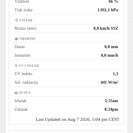
Vlažnost
66 %
Tlak zraka
1.011,1 hPa
💨 VJETAR
Brzina vjetra
0,0 km/h SSZ
🌧 OBORINE
Danas
0,0 mm
Intenzitet
0,0 mm/h
☀ UV I SOLAR
UV indeks
1,3
Sol. radijacija
441 W/m²
🌅 SUNCE
Izlazak
5:55am
Zalazak
8:24pm
Last Updated on Aug 7 2026, 5:04 pm CEST