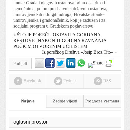
unutar Grada i njegovih ustanova brinu o starima i
nemoćnima, potom predstavnici državnih ustanova,
umirovljeničkih i drugih udruga, Hrvatske stranke
umirovljenika i gradonačelnik, koji je zadužen i za
socijalni program u Gradskom poglavarstvu.
«
ŠTO JE POREČU OSTAVILA GORDANA
RESTOVIĆ NAKON 11 GODINA RAVNANJA
PUČKIM OTVORENIM UČILIŠTEM
Iz porečkog Društva »Josip Broz Tito«
»
Podijeli
Facebook
Twitter
RSS
Najave
Zadnje vijesti
Prognoza
vremena
oglasni prostor