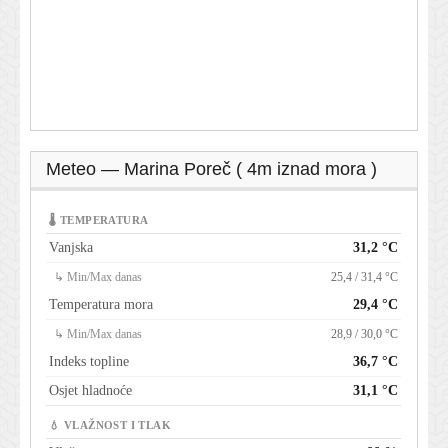
Meteo — Marina Poreč ( 4m iznad mora )
🌡 TEMPERATURA
Vanjska
31,2 °C
↳ Min/Max danas
25,4 / 31,4 °C
Temperatura mora
29,4 °C
↳ Min/Max danas
28,9 / 30,0 °C
Indeks topline
36,7 °C
Osjet hladnoće
31,1 °C
💧 VLAŽNOST I TLAK