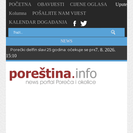
POČETNA
OBAVIJESTI
CIJENE OGLASA
Upute
Kolumna
POŠALJITE NAM VIJEST
KALENDAR DOGAĐANJA
NEWS
Porečki delfin slavi 25 godina: očekuje se preko 1.700 sudionika 
7. 8. 2026.
15:10