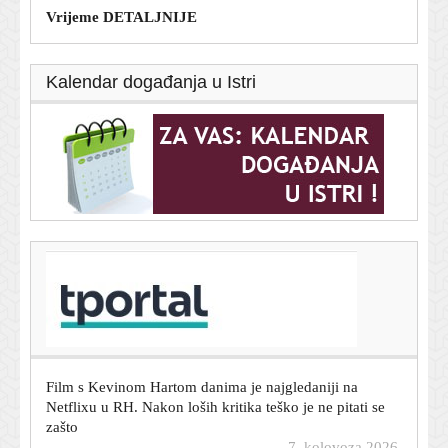
Vrijeme DETALJNIJE
Kalendar događanja u Istri
T-portal.hr
Nijemac u Privlaci pio s nepoznatima pa pretučen: Ostao
bez mobitela i novca
7. kolovoza 2026.
Film s Kevinom Hartom danima je najgledaniji na
Netflixu u RH. Nakon loših kritika teško je ne pitati se
zašto
7. kolovoza 2026.