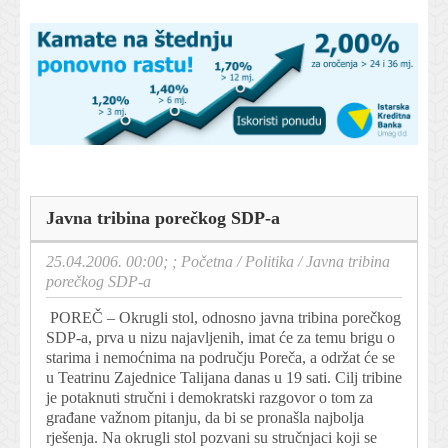
Javna tribina porečkog SDP-a
25.04.2006. 00:00; ;
Početna
/
Politika
/
Javna tribina
porečkog SDP-a
POREČ – Okrugli stol, odnosno javna tribina porečkog
SDP-a, prva u nizu najavljenih, imat će za temu brigu o
starima i nemoćnima na području Poreča, a održat će se
u Teatrinu Zajednice Talijana danas u 19 sati. Cilj tribine
je potaknuti stručni i demokratski razgovor o tom za
građane važnom pitanju, da bi se pronašla najbolja
rješenja. Na okrugli stol pozvani su stručnjaci koji se